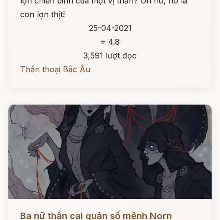
lợn chiến binh của một vị thần? Oh no, nó là
con lợn thịt!
25-04-2021
⭐ 4.8
3,591 lượt đọc
Thần thoại Bắc Âu
Đọc ngay
Ba nữ thần cai quản số mệnh Norn