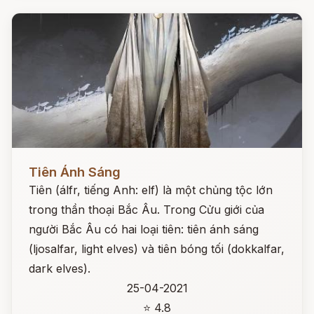
Đọc ngay
Tiên Ánh Sáng
Tiên (álfr, tiếng Anh: elf) là một chủng tộc lớn
trong thần thoại Bắc Âu. Trong Cửu giới của
người Bắc Âu có hai loại tiên: tiên ánh sáng
(ljosalfar, light elves) và tiên bóng tối (dokkalfar,
dark elves).
25-04-2021
⭐ 4.8