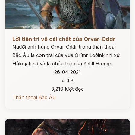
Đọc ngay
Lời tiên tri về cái chết của Orvar-Oddr
Người anh hùng Orvar-Oddr trong thần thoại
Bắc Âu là con trai của vua Grímr Loðinkinni xứ
Hålogaland và là cháu trai của Ketill Hængr.
26-04-2021
⭐ 4.8
3,210 lượt đọc
Thần thoại Bắc Âu