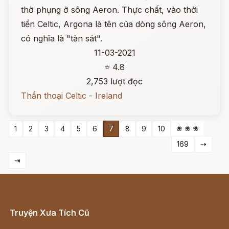
thờ phụng ở sông Aeron. Thực chất, vào thời
tiền Celtic, Argona là tên của dòng sông Aeron,
có nghĩa là "tàn sát".
11-03-2021
⭐ 4.8
2,753 lượt đọc
Thần thoại Celtic - Ireland
❀ ❀ ❀
1
2
3
4
5
6
7
8
9
10
169
⇢
⇥
Truyện Xưa Tích Cũ
Cổ tích Việt Nam