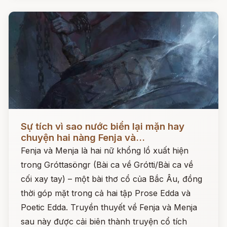
Đọc ngay
Sự tích vì sao nước biển lại mặn hay
chuyện hai nàng Fenja và...
Fenja và Menja là hai nữ khổng lồ xuất hiện
trong Gróttasöngr (Bài ca về Grótti/Bài ca về
cối xay tay) – một bài thơ cổ của Bắc Âu, đồng
thời góp mặt trong cả hai tập Prose Edda và
Poetic Edda. Truyền thuyết về Fenja và Menja
sau này được cải biên thành truyện cổ tích