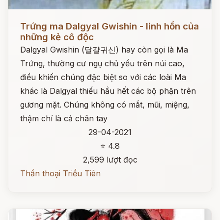
Đọc ngay
Trứng ma Dalgyal Gwishin - linh hồn của
những kẻ cô độc
Dalgyal Gwishin (달걀귀신) hay còn gọi là Ma
Trứng, thường cư ngụ chủ yếu trên núi cao,
điều khiến chúng đặc biệt so với các loài Ma
khác là Dalgyal thiếu hầu hết các bộ phận trên
gương mặt. Chúng không có mắt, mũi, miệng,
thậm chí là cả chân tay
29-04-2021
⭐ 4.8
2,599 lượt đọc
Thần thoại Triều Tiên