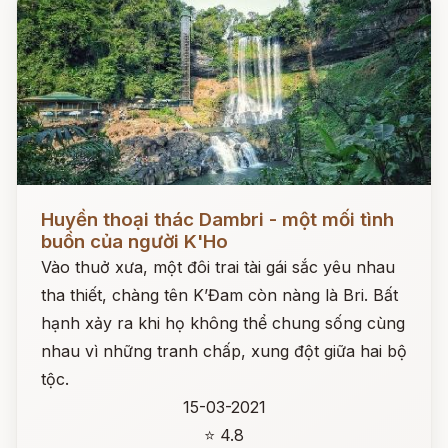
Đọc ngay
Huyền thoại thác Dambri - một mối tình
buồn của người K'Ho
Vào thuở xưa, một đôi trai tài gái sắc yêu nhau
tha thiết, chàng tên K’Đam còn nàng là Bri. Bất
hạnh xảy ra khi họ không thể chung sống cùng
nhau vì những tranh chấp, xung đột giữa hai bộ
tộc.
15-03-2021
⭐ 4.8