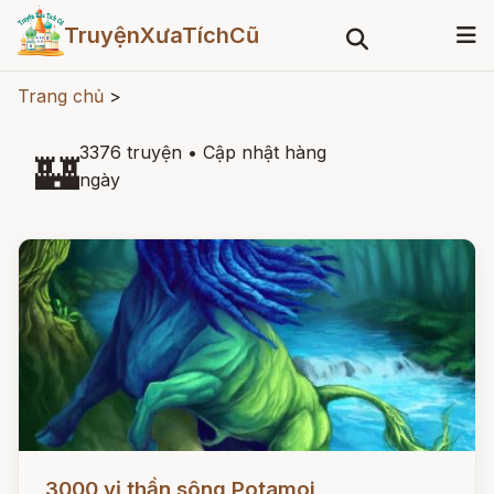
TruyệnXưaTíchCũ
Trang chủ
>
3376 truyện
•
Cập nhật hàng
🏰
ngày
Đọc ngay
3000 vị thần sông Potamoi