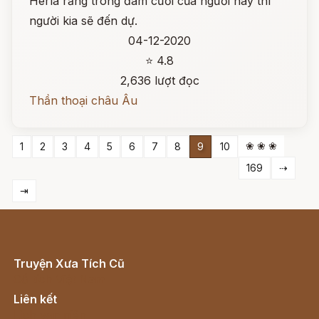
Herla rằng trong đám cưới của người này thì
người kia sẽ đến dự.
04-12-2020
⭐ 4.8
2,636 lượt đọc
Thần thoại châu Âu
❀ ❀ ❀
1
2
3
4
5
6
7
8
9
10
169
⇢
⇥
Truyện Xưa Tích Cũ
Cổ tích Việt Nam
Liên kết
Lịch vạn niên