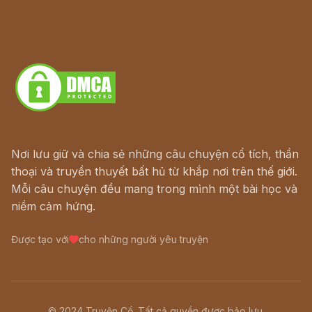
Hà Nội cũ - Món ngon Hà Nội
Truyện kiếm hiệp - Ngôn tình
Download - Tải Miễn Phí
Nơi lưu giữ và chia sẻ những câu chuyện cổ tích, thần
thoại và truyền thuyết bất hủ từ khắp nơi trên thế giới.
Mỗi câu chuyện đều mang trong mình một bài học và
niềm cảm hứng.
Được tạo với
cho những người yêu truyện
© 2024 Truyện Cổ. Tất cả quyền được bảo lưu.