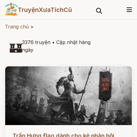
TruyệnXưaTíchCũ
Trang chủ
>
3376 truyện
•
Cập nhật hàng
🏰
ngày
Đọc ngay
Trần Hưng Đạo dành cho kẻ phản bội