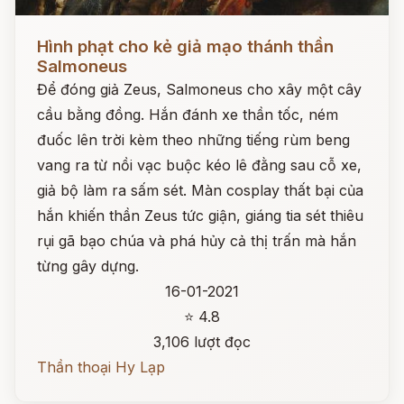
Đọc ngay
Hình phạt cho kẻ giả mạo thánh thần
Salmoneus
Để đóng giả Zeus, Salmoneus cho xây một cây
cầu bằng đồng. Hắn đánh xe thần tốc, ném
đuốc lên trời kèm theo những tiếng rùm beng
vang ra từ nồi vạc buộc kéo lê đằng sau cỗ xe,
giả bộ làm ra sấm sét. Màn cosplay thất bại của
hắn khiến thần Zeus tức giận, giáng tia sét thiêu
rụi gã bạo chúa và phá hủy cả thị trấn mà hắn
từng gây dựng.
16-01-2021
⭐ 4.8
3,106 lượt đọc
Thần thoại Hy Lạp