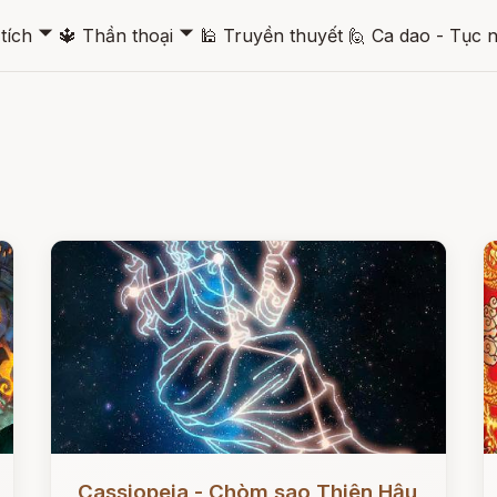
🞃
🞃
tích
🔱
Thần thoại
🕌
Truyền thuyết
🙋
Ca dao - Tục 
Đọc ngay
Đ
Cassiopeia - Chòm sao Thiên Hậu