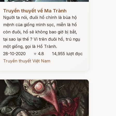
ọc ngay
Truyền thuyết về Ma Trành
Người ta nói, đuôi hổ chính là bùa hộ
mệnh của giống mình sọc, miễn là hổ
còn đuôi, hổ sẽ không bao giờ bị bắt,
tại sao lại thế ? Vì trên đuôi hổ, trú ngụ
một giống, gọi là Hổ Trành.
28-10-2020
⭐ 4.8
14,955 lượt đọc
Truyền thuyết Việt Nam