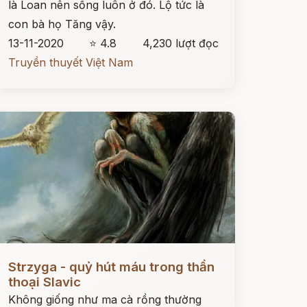
là Loan nên sống luôn ở đó. Lộ tức là
con bà họ Tăng vậy.
13-11-2020
⭐ 4.8
4,230 lượt đọc
Truyền thuyết Việt Nam
ọc ngay
Strzyga - quỷ hút máu trong thần
thoại Slavic
Không giống như ma cà rồng thường