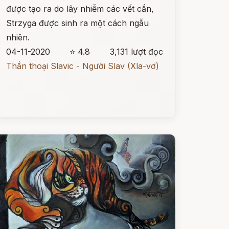
được tạo ra do lây nhiễm các vết cắn,
Strzyga được sinh ra một cách ngẫu
nhiên.
04-11-2020
⭐ 4.8
3,131 lượt đọc
Thần thoại Slavic - Người Slav (Xla-vơ)