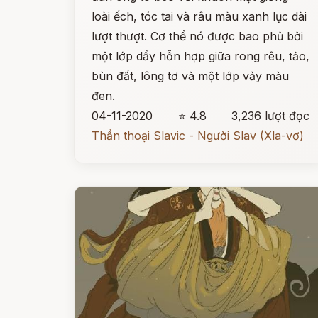
loài ếch, tóc tai và râu màu xanh lục dài
lượt thượt. Cơ thể nó được bao phủ bởi
một lớp dầy hỗn hợp giữa rong rêu, tảo,
bùn đất, lông tơ và một lớp vảy màu
đen.
04-11-2020
⭐ 4.8
3,236 lượt đọc
Thần thoại Slavic - Người Slav (Xla-vơ)