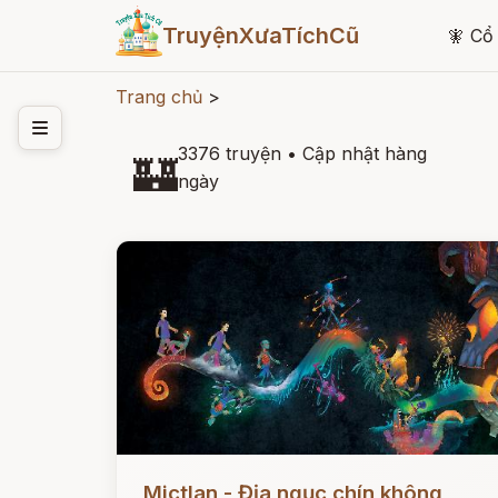
TruyệnXưaTíchCũ
🧚
Cổ 
Trang chủ
>
3376 truyện
•
Cập nhật hàng
🏰
ngày
Đọc ngay
Mictlan - Địa ngục chín không