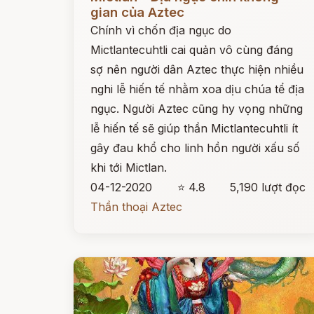
gian của Aztec
Chính vì chốn địa ngục do
Mictlantecuhtli cai quản vô cùng đáng
sợ nên người dân Aztec thực hiện nhiều
nghi lễ hiến tế nhằm xoa dịu chúa tể địa
ngục. Người Aztec cũng hy vọng những
lễ hiến tế sẽ giúp thần Mictlantecuhtli ít
gây đau khổ cho linh hồn người xấu số
khi tới Mictlan.
04-12-2020
⭐ 4.8
5,190 lượt đọc
Thần thoại Aztec