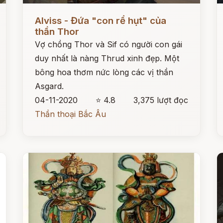
Đọc ngay
Đ
Alviss - Đứa "con rể hụt" của
thần Thor
Vợ chồng Thor và Sif có người con gái
duy nhất là nàng Thrud xinh đẹp. Một
bông hoa thơm nức lòng các vị thần
Asgard.
04-11-2020
⭐ 4.8
3,375 lượt đọc
Thần thoại Bắc Âu