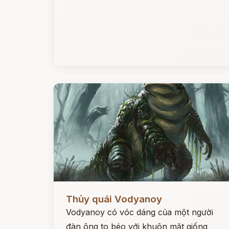
Đọc ngay
Thủy quái Vodyanoy
Vodyanoy có vóc dáng của một người
đàn ông to béo với khuôn mặt giống