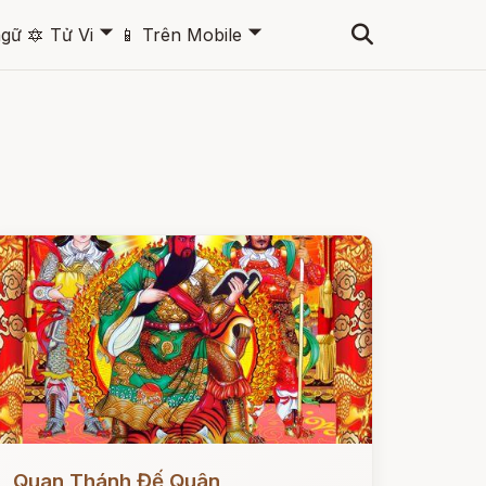
🞃
🞃
ngữ
🔯
Tử Vi
📱
Trên Mobile
ọc ngay
Quan Thánh Đế Quân