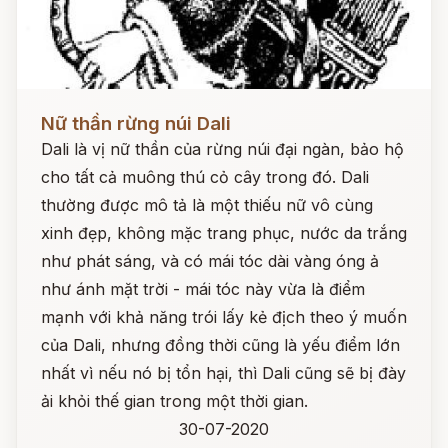
Đọc ngay
Nữ thần rừng núi Dali
Dali là vị nữ thần của rừng núi đại ngàn, bảo hộ
cho tất cả muông thú cỏ cây trong đó. Dali
thường được mô tả là một thiếu nữ vô cùng
xinh đẹp, không mặc trang phục, nước da trắng
như phát sáng, và có mái tóc dài vàng óng ả
như ánh mặt trời - mái tóc này vừa là điểm
mạnh với khả năng trói lấy kẻ địch theo ý muốn
của Dali, nhưng đồng thời cũng là yếu điểm lớn
nhất vì nếu nó bị tổn hại, thì Dali cũng sẽ bị đày
ải khỏi thế gian trong một thời gian.
30-07-2020