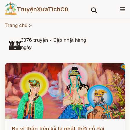
TruyệnXưaTíchCũ
Trang chủ
>
3376 truyện
•
Cập nhật hàng
🏰
ngày
Đọc ngay
Ba vị thần tiên kỳ lạ nhất thời cổ đại