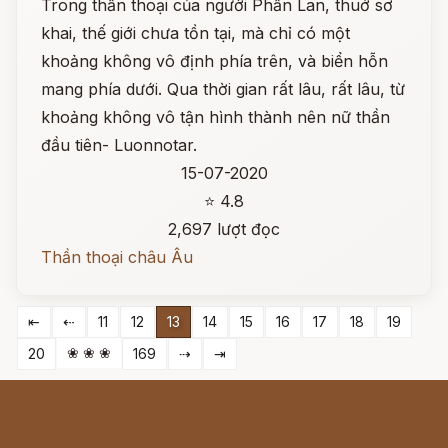
Trong thần thoại của người Phần Lan, thuở sơ
khai, thế giới chưa tồn tại, mà chỉ có một
khoảng không vô định phía trên, và biển hỗn
mang phía dưới. Qua thời gian rất lâu, rất lâu, từ
khoảng không vô tận hình thành nên nữ thần
đầu tiên- Luonnotar.
15-07-2020
⭐ 4.8
2,697 lượt đọc
Thần thoại châu Âu
⇤
⇠
11
12
13
14
15
16
17
18
19
❀ ❀ ❀
20
169
⇢
⇥