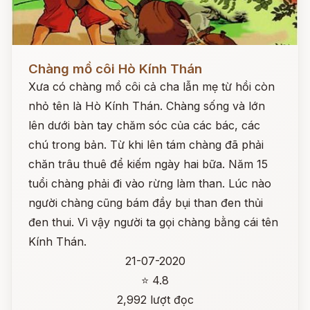
Đọc ngay
Chàng mồ côi Hò Kính Thán
Xưa có chàng mồ côi cả cha lẫn mẹ từ hồi còn
nhỏ tên là Hò Kính Thán. Chàng sống và lớn
lên dưới bàn tay chăm sóc của các bác, các
chú trong bản. Từ khi lên tám chàng đã phải
chăn trâu thuê để kiếm ngày hai bữa. Năm 15
tuổi chàng phải đi vào rừng làm than. Lúc nào
người chàng cũng bám đầy bụi than đen thủi
đen thui. Vì vậy người ta gọi chàng bằng cái tên
Kính Thán.
21-07-2020
⭐ 4.8
2,992 lượt đọc