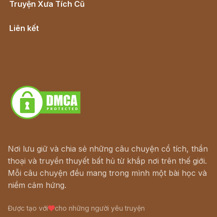
Truyện Xưa Tích Cũ
Cổ tích Việt Nam
Liên kết
Lịch vạn niên
Hà Nội cũ - Món ngon Hà Nội
Truyện kiếm hiệp - Ngôn tình
Download - Tải Miễn Phí
Nơi lưu giữ và chia sẻ những câu chuyện cổ tích, thần
thoại và truyền thuyết bất hủ từ khắp nơi trên thế giới.
Mỗi câu chuyện đều mang trong mình một bài học và
niềm cảm hứng.
Được tạo với
cho những người yêu truyện