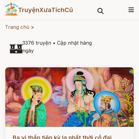
TruyệnXưaTíchCũ
Trang chủ
>
3376 truyện
•
Cập nhật hàng
🏰
ngày
Đọc ngay
Ba vị thần tiên kỳ lạ nhất thời cổ đại