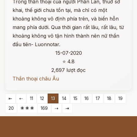
Trong thần thoại của người Phần Lan, thuở sơ
khai, thế giới chưa tồn tại, mà chỉ có một
khoảng không vô định phía trên, và biển hỗn
mang phía dưới. Qua thời gian rất lâu, rất lâu, từ
khoảng không vô tận hình thành nên nữ thần
đầu tiên- Luonnotar.
15-07-2020
⭐ 4.8
2,697 lượt đọc
Thần thoại châu Âu
⇤
⇠
11
12
13
14
15
16
17
18
19
❀ ❀ ❀
20
169
⇢
⇥