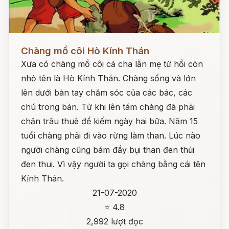
Đọc ngay
Chàng mồ côi Hò Kính Thán
Xưa có chàng mồ côi cả cha lẫn mẹ từ hồi còn
nhỏ tên là Hò Kính Thán. Chàng sống và lớn
lên dưới bàn tay chăm sóc của các bác, các
chú trong bản. Từ khi lên tám chàng đã phải
chăn trâu thuê để kiếm ngày hai bữa. Năm 15
tuổi chàng phải đi vào rừng làm than. Lúc nào
người chàng cũng bám đầy bụi than đen thủi
đen thui. Vì vậy người ta gọi chàng bằng cái tên
Kính Thán.
21-07-2020
⭐ 4.8
2,992 lượt đọc