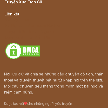
Truyện Xưa Tích Cũ
Cổ tích Việt Nam
Liên kết
Lịch vạn niên
Hà Nội cũ - Món ngon Hà Nội
Truyện kiếm hiệp - Ngôn tình
Download - Tải Miễn Phí
Nơi lưu giữ và chia sẻ những câu chuyện cổ tích, thần
thoại và truyền thuyết bất hủ từ khắp nơi trên thế giới.
Mỗi câu chuyện đều mang trong mình một bài học và
niềm cảm hứng.
Được tạo với
cho những người yêu truyện