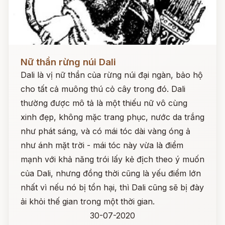
Đọc ngay
Nữ thần rừng núi Dali
Dali là vị nữ thần của rừng núi đại ngàn, bảo hộ
cho tất cả muông thú cỏ cây trong đó. Dali
thường được mô tả là một thiếu nữ vô cùng
xinh đẹp, không mặc trang phục, nước da trắng
như phát sáng, và có mái tóc dài vàng óng ả
như ánh mặt trời - mái tóc này vừa là điểm
mạnh với khả năng trói lấy kẻ địch theo ý muốn
của Dali, nhưng đồng thời cũng là yếu điểm lớn
nhất vì nếu nó bị tổn hại, thì Dali cũng sẽ bị đày
ải khỏi thế gian trong một thời gian.
30-07-2020