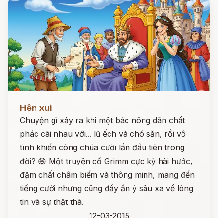
Đọc ngay
Hên xui
Chuyện gì xảy ra khi một bác nông dân chất
phác cãi nhau với... lũ ếch và chó săn, rồi vô
tình khiến công chúa cười lần đầu tiên trong
đời? 😆 Một truyện cổ Grimm cực kỳ hài hước,
đậm chất châm biếm và thông minh, mang đến
tiếng cười nhưng cũng đầy ẩn ý sâu xa về lòng
tin và sự thật thà.
12-03-2015