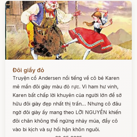
Đọc ngay
Đôi giầy đỏ
Truyện cổ Andersen nổi tiếng về cô bé Karen
mê mẩn đôi giày màu đỏ rực. Vì ham hư vinh,
Karen bất chấp lời khuyên của người lớn để sở
hữu đôi giày đẹp nhất thị trấn… Nhưng cô đâu
ngờ đôi giày ấy mang theo LỜI NGUYỀN khiến
đôi chân không thể ngừng nhảy múa, đẩy cô
vào bi kịch và sự hối hận khôn nguôi.