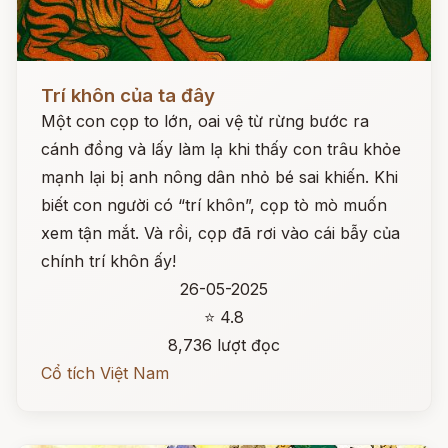
Đọc ngay
Trí khôn của ta đây
Một con cọp to lớn, oai vệ từ rừng bước ra
cánh đồng và lấy làm lạ khi thấy con trâu khỏe
mạnh lại bị anh nông dân nhỏ bé sai khiến. Khi
biết con người có “trí khôn”, cọp tò mò muốn
xem tận mắt. Và rồi, cọp đã rơi vào cái bẫy của
chính trí khôn ấy!
26-05-2025
⭐ 4.8
8,736 lượt đọc
Cổ tích Việt Nam