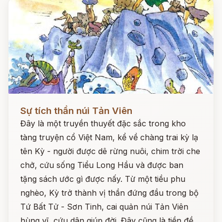
Đọc ngay
Sự tích thần núi Tản Viên
Đây là một truyền thuyết đặc sắc trong kho
tàng truyện cổ Việt Nam, kể về chàng trai kỳ lạ
tên Kỳ - người được dê rừng nuôi, chim trời che
chở, cứu sống Tiểu Long Hầu và được ban
tặng sách ước gì được nấy. Từ một tiều phu
nghèo, Kỳ trở thành vị thần đứng đầu trong bộ
Tứ Bất Tử - Sơn Tinh, cai quản núi Tản Viên
hùng vĩ, cứu dân giúp đời. Đây cũng là tiền đề