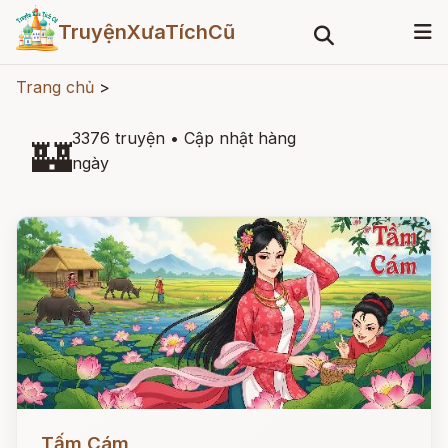
TruyệnXưaTíchCũ
Trang chủ
>
3376 truyện
•
Cập nhật hàng
🏰
ngày
Đọc ngay
Tấm Cám