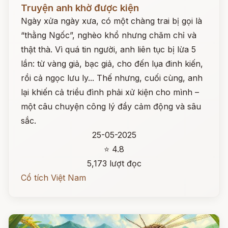
Đọc ngay
Truyện anh khờ được kiện
Ngày xửa ngày xưa, có một chàng trai bị gọi là
“thằng Ngốc”, nghèo khổ nhưng chăm chỉ và
thật thà. Vì quá tin người, anh liên tục bị lừa 5
lần: từ vàng giả, bạc giả, cho đến lụa đinh kiến,
rồi cả ngọc lưu ly... Thế nhưng, cuối cùng, anh
lại khiến cả triều đình phải xử kiện cho mình –
một câu chuyện công lý đầy cảm động và sâu
sắc.
25-05-2025
⭐ 4.8
5,173 lượt đọc
Cổ tích Việt Nam