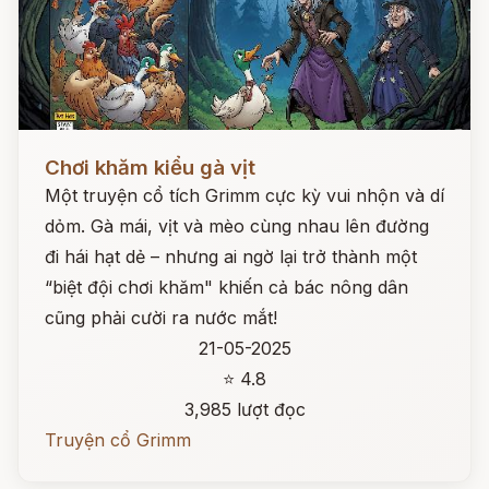
Đọc ngay
Chơi khăm kiểu gà vịt
Một truyện cổ tích Grimm cực kỳ vui nhộn và dí
dỏm. Gà mái, vịt và mèo cùng nhau lên đường
đi hái hạt dẻ – nhưng ai ngờ lại trở thành một
“biệt đội chơi khăm" khiến cả bác nông dân
cũng phải cười ra nước mắt!
21-05-2025
⭐ 4.8
3,985 lượt đọc
Truyện cổ Grimm