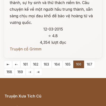
thành, sự hy sinh và thử thách niềm tin. Câu
chuyện kể về một người hầu trung thành, sẵn
sàng chịu mọi đau khổ để bảo vệ hoàng tử và
vương quốc.
12-03-2015
⭐ 4.8
4,354 lượt đọc
Truyện cổ Grimm
⇤
⇠
161
162
163
164
165
166
167
168
169
⇢
⇥
Truyện Xưa Tích Cũ
Cổ tích Việt Nam