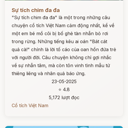
Đọc ngay
Sự tích chim đa đa
"Sự tích chim đa đa" là một trong những câu
chuyện cổ tích Việt Nam cảm động nhất, kể về
một em bé mồ côi bị bố ghẻ tàn nhẫn bỏ rơi
trong rừng. Những tiếng kêu ai oán "Bát cát
quả cà!" chính là lời tố cáo của oan hồn đứa trẻ
với người đời. Câu chuyện không chỉ gợi nhắc
về sự nhẫn tâm, mà còn tôn vinh tình mẫu tử
thiêng liêng và nhân quả báo ứng.
23-05-2025
⭐ 4.8
5,172 lượt đọc
Cổ tích Việt Nam