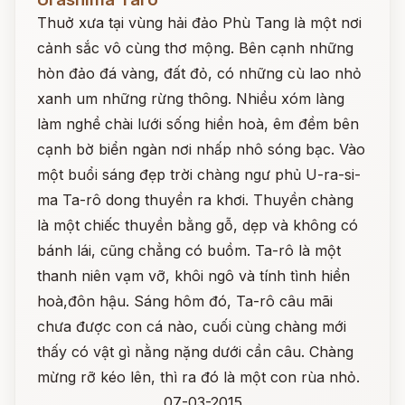
Thuở xưa tại vùng hải đảo Phù Tang là một nơi
cảnh sắc vô cùng thơ mộng. Bên cạnh những
hòn đảo đá vàng, đất đỏ, có những cù lao nhỏ
xanh um những rừng thông. Nhiều xóm làng
làm nghề chài lưới sống hiền hoà, êm đềm bên
cạnh bờ biển ngàn nơi nhấp nhô sóng bạc. Vào
một buổi sáng đẹp trời chàng ngư phủ U-ra-si-
ma Ta-rô dong thuyền ra khơi. Thuyền chàng
là một chiếc thuyền bằng gỗ, dẹp và không có
bánh lái, cũng chẳng có buồm. Ta-rô là một
thanh niên vạm vỡ, khôi ngô và tính tình hiền
hoà,đôn hậu. Sáng hôm đó, Ta-rô câu mãi
chưa được con cá nào, cuối cùng chàng mới
thấy có vật gì nằng nặng dưới cần câu. Chàng
mừng rỡ kéo lên, thì ra đó là một con rùa nhỏ.
07-03-2015