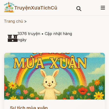
TruyệnXưaTíchCũ
Trang chủ
>
3376 truyện
•
Cập nhật hàng
🏰
ngày
Đọc ngay
Sự tích mùa xuân