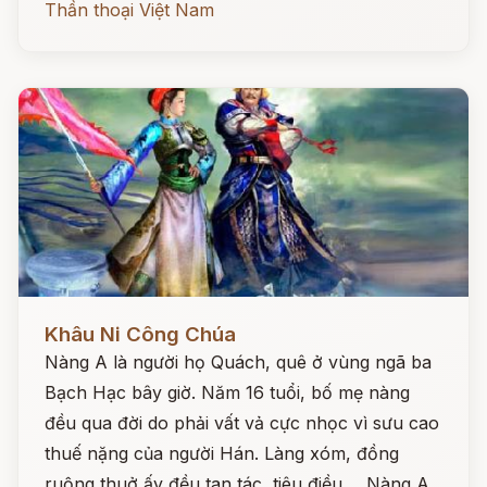
Thần thoại Việt Nam
Đọc ngay
Khâu Ni Công Chúa
Nàng A là người họ Quách, quê ở vùng ngã ba
Bạch Hạc bây giờ. Năm 16 tuổi, bố mẹ nàng
đều qua đời do phải vất vả cực nhọc vì sưu cao
thuế nặng của người Hán. Làng xóm, đồng
ruộng thuở ấy đều tan tác, tiêu điều ... Nàng A