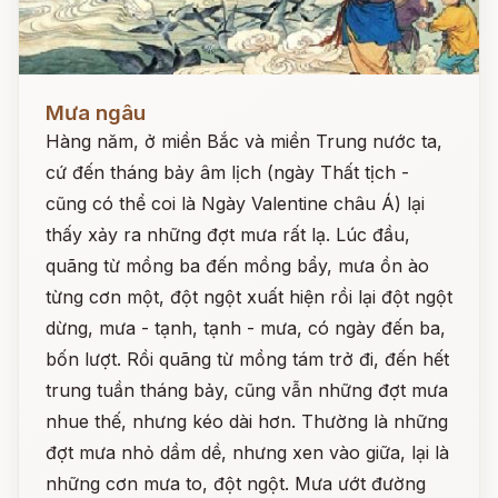
Đọc ngay
Mưa ngâu
Hàng năm, ở miền Bắc và miền Trung nước ta,
cứ đến tháng bảy âm lịch (ngày Thất tịch -
cũng có thể coi là Ngày Valentine châu Á) lại
thấy xảy ra những đợt mưa rất lạ. Lúc đầu,
quãng từ mồng ba đến mồng bẩy, mưa ồn ào
từng cơn một, đột ngột xuất hiện rồi lại đột ngột
dừng, mưa - tạnh, tạnh - mưa, có ngày đến ba,
bốn lượt. Rồi quãng từ mồng tám trở đi, đến hết
trung tuần tháng bảy, cũng vẫn những đợt mưa
nhue thế, nhưng kéo dài hơn. Thường là những
đợt mưa nhỏ dầm dề, nhưng xen vào giữa, lại là
những cơn mưa to, đột ngột. Mưa ướt đường