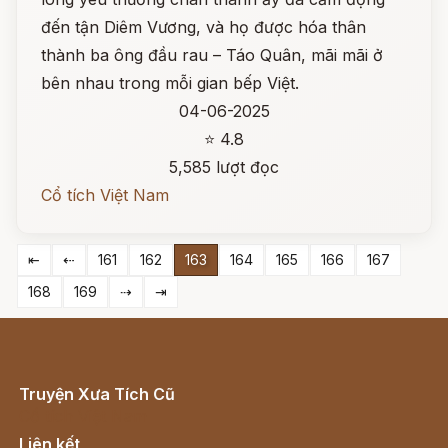
đến tận Diêm Vương, và họ được hóa thân
thành ba ông đầu rau – Táo Quân, mãi mãi ở
bên nhau trong mỗi gian bếp Việt.
04-06-2025
⭐ 4.8
5,585 lượt đọc
Cổ tích Việt Nam
⇤
⇠
161
162
163
164
165
166
167
168
169
⇢
⇥
Truyện Xưa Tích Cũ
Cổ tích Việt Nam
Liên kết