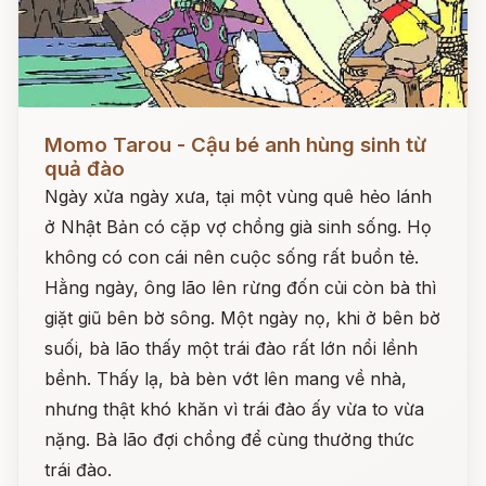
Đọc ngay
Momo Tarou - Cậu bé anh hùng sinh từ
quả đào
Ngày xửa ngày xưa, tại một vùng quê hẻo lánh
ở Nhật Bản có cặp vợ chồng già sinh sống. Họ
không có con cái nên cuộc sống rất buồn tẻ.
Hằng ngày, ông lão lên rừng đốn củi còn bà thì
giặt giũ bên bờ sông. Một ngày nọ, khi ở bên bờ
suối, bà lão thấy một trái đào rất lớn nổi lềnh
bềnh. Thấy lạ, bà bèn vớt lên mang về nhà,
nhưng thật khó khăn vì trái đào ấy vừa to vừa
nặng. Bà lão đợi chồng để cùng thưởng thức
trái đào.