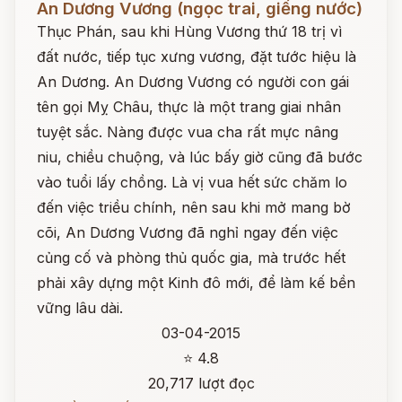
An Dương Vương (ngọc trai, giếng nước)
Thục Phán, sau khi Hùng Vương thứ 18 trị vì
đất nước, tiếp tục xưng vương, đặt tước hiệu là
An Dương. An Dương Vương có người con gái
tên gọi Mỵ Châu, thực là một trang giai nhân
tuyệt sắc. Nàng được vua cha rất mực nâng
niu, chiều chuộng, và lúc bấy giờ cũng đã bước
vào tuổi lấy chồng. Là vị vua hết sức chăm lo
đến việc triều chính, nên sau khi mở mang bờ
cõi, An Dương Vương đã nghỉ ngay đến việc
củng cố và phòng thủ quốc gia, mà trước hết
phải xây dựng một Kinh đô mới, để làm kế bền
vững lâu dài.
03-04-2015
⭐ 4.8
20,717 lượt đọc