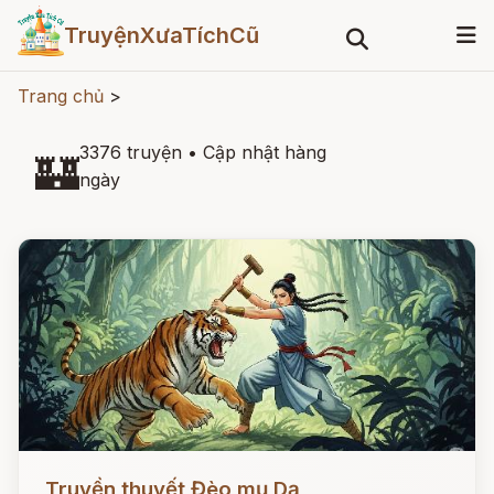
TruyệnXưaTíchCũ
Trang chủ
>
3376 truyện
•
Cập nhật hàng
🏰
ngày
Đọc ngay
Truyền thuyết Đèo mụ Dạ