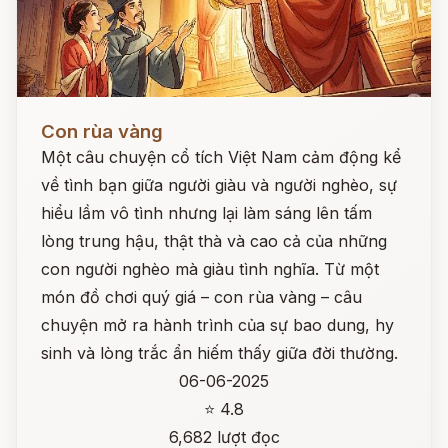
Đọc ngay
Con rùa vàng
Một câu chuyện cổ tích Việt Nam cảm động kể
về tình bạn giữa người giàu và người nghèo, sự
hiểu lầm vô tình nhưng lại làm sáng lên tấm
lòng trung hậu, thật thà và cao cả của những
con người nghèo mà giàu tình nghĩa. Từ một
món đồ chơi quý giá – con rùa vàng – câu
chuyện mở ra hành trình của sự bao dung, hy
sinh và lòng trắc ẩn hiếm thấy giữa đời thường.
06-06-2025
⭐ 4.8
6,682 lượt đọc