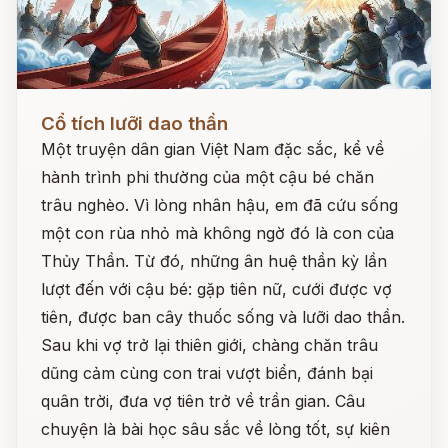
Đọc ngay
Cổ tích lưỡi dao thần
Một truyện dân gian Việt Nam đặc sắc, kể về
hành trình phi thường của một cậu bé chăn
trâu nghèo. Vì lòng nhân hậu, em đã cứu sống
một con rùa nhỏ mà không ngờ đó là con của
Thủy Thần. Từ đó, những ân huệ thần kỳ lần
lượt đến với cậu bé: gặp tiên nữ, cưới được vợ
tiên, được ban cây thuốc sống và lưỡi dao thần.
Sau khi vợ trở lại thiên giới, chàng chăn trâu
dũng cảm cùng con trai vượt biển, đánh bại
quân trời, đưa vợ tiên trở về trần gian. Câu
chuyện là bài học sâu sắc về lòng tốt, sự kiên