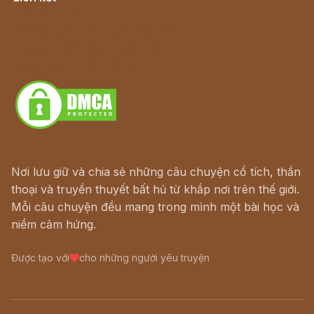
Lịch vạn niên
Hà Nội cũ - Món ngon Hà Nội
Truyện kiếm hiệp - Ngôn tình
Download - Tải Miễn Phí
Nơi lưu giữ và chia sẻ những câu chuyện cổ tích, thần
thoại và truyền thuyết bất hủ từ khắp nơi trên thế giới.
Mỗi câu chuyện đều mang trong mình một bài học và
niềm cảm hứng.
Được tạo với
cho những người yêu truyện