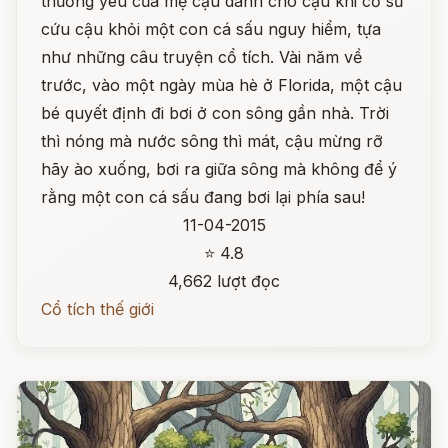
thương yêu của mẹ cậu dành cho cậu khi cố sữ
cứu cậu khỏi một con cá sấu nguy hiểm, tựa
như những câu truyện cổ tích. Vài năm về
trước, vào một ngày mùa hè ở Florida, một cậu
bé quyết định đi bơi ở con sông gần nhà. Trời
thì nóng mà nước sông thì mát, cậu mừng rỡ
hãy ào xuống, bơi ra giữa sông mà không để ý
rằng một con cá sấu đang bơi lại phía sau!
11-04-2015
⭐ 4.8
4,662 lượt đọc
Cổ tích thế giới