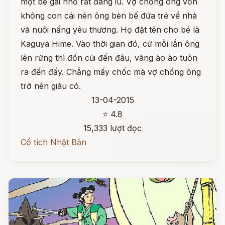
một bé gái nhỏ rất đáng iu. Vợ chồng ông vốn
không con cái nên ông bèn bế đứa trẻ về nhà
và nuôi nấng yêu thương. Họ đặt tên cho bé là
Kaguya Hime. Vào thời gian đó, cứ mỗi lần ông
lên rừng thì đốn củi đến đâu, vàng ào ào tuôn
ra đến đấy. Chẳng mấy chốc mà vợ chồng ông
trở nên giàu có.
13-04-2015
⭐ 4.8
15,333 lượt đọc
Cổ tích Nhật Bản