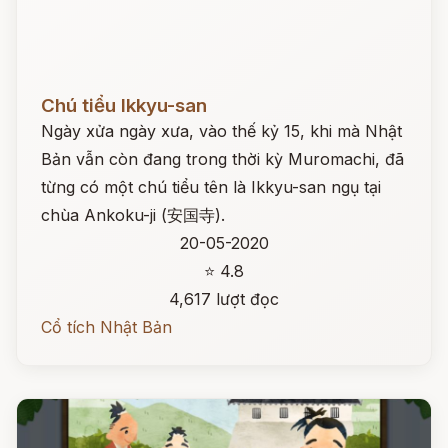
Đọc ngay
Chú tiểu Ikkyu-san
Ngày xửa ngày xưa, vào thế kỷ 15, khi mà Nhật
Bản vẫn còn đang trong thời kỳ Muromachi, đã
từng có một chú tiểu tên là Ikkyu-san ngụ tại
chùa Ankoku-ji (安国寺).
20-05-2020
⭐ 4.8
4,617 lượt đọc
Cổ tích Nhật Bản