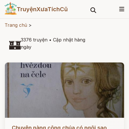
TruyệnXưaTíchCũ
Trang chủ
>
3376 truyện
•
Cập nhật hàng
🏰
ngày
Đọc ngay
Chuyện nàng công chúa có ngôi sao