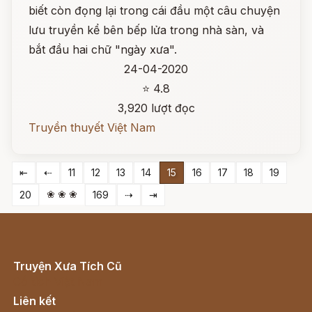
biết còn đọng lại trong cái đầu một câu chuyện
lưu truyền kể bên bếp lửa trong nhà sàn, và
bắt đầu hai chữ "ngày xưa".
24-04-2020
⭐ 4.8
3,920 lượt đọc
Truyền thuyết Việt Nam
⇤
⇠
11
12
13
14
15
16
17
18
19
❀ ❀ ❀
20
169
⇢
⇥
Truyện Xưa Tích Cũ
Cổ tích Việt Nam
Liên kết