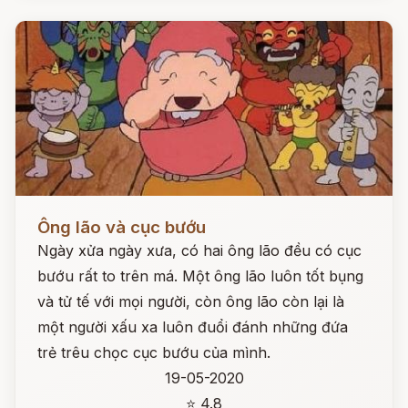
Đọc ngay
Ông lão và cục bướu
Ngày xửa ngày xưa, có hai ông lão đều có cục
bướu rất to trên má. Một ông lão luôn tốt bụng
và tử tế với mọi người, còn ông lão còn lại là
một người xấu xa luôn đuổi đánh những đứa
trẻ trêu chọc cục bướu của mình.
19-05-2020
⭐ 4.8