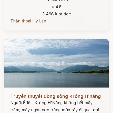
⭐ 4.8
3,468 lượt đọc
Thần thoại Hy Lạp
Đọc ngay
Truyền thuyết dòng sông Krông H'năng
Người Êđê - Krông H'Năng không hết mấy
trăm, mấy ngàn con trăng mùa rẫy đi qua, chỉ