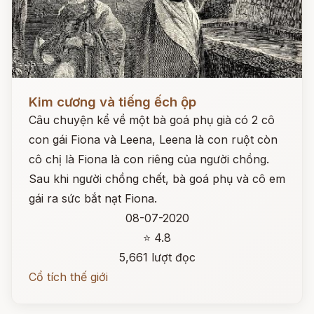
Đọc ngay
Kim cương và tiếng ếch ộp
Câu chuyện kể về một bà goá phụ già có 2 cô
con gái Fiona và Leena, Leena là con ruột còn
cô chị là Fiona là con riêng của người chồng.
Sau khi người chồng chết, bà goá phụ và cô em
gái ra sức bắt nạt Fiona.
08-07-2020
⭐ 4.8
5,661 lượt đọc
Cổ tích thế giới