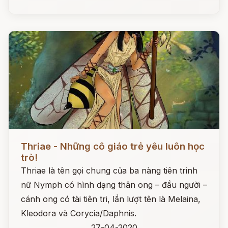
Đọc ngay
Thriae - Những cô giáo trẻ yêu luôn học
trò!
Thriae là tên gọi chung của ba nàng tiên trinh
nữ Nymph có hình dạng thân ong – đầu người –
cánh ong có tài tiên tri, lần lượt tên là Melaina,
Kleodora và Corycia/Daphnis.
27-04-2020