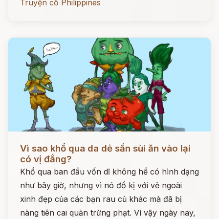
Truyện cổ Philippines
Đọc ngay
Vì sao khổ qua da dẻ sần sùi ăn vào lại
có vị đắng?
Khổ qua ban đầu vốn dĩ không hề có hình dạng
như bây giờ, nhưng vì nó đố kị với vẻ ngoài
xinh đẹp của các bạn rau củ khác mà đã bị
nàng tiên cai quản trừng phạt. Vì vậy ngày nay,