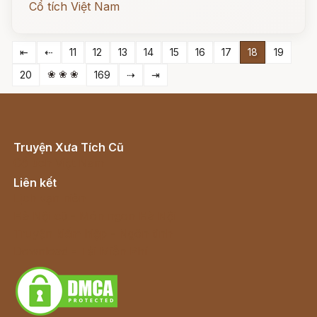
Cổ tích Việt Nam
⇤
⇠
11
12
13
14
15
16
17
18
19
❀ ❀ ❀
20
169
⇢
⇥
Truyện Xưa Tích Cũ
Cổ tích Việt Nam
Liên kết
Lịch vạn niên
Hà Nội cũ - Món ngon Hà Nội
Truyện kiếm hiệp - Ngôn tình
Download - Tải Miễn Phí