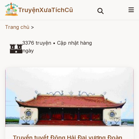
TruyệnXưaTíchCũ
Trang chủ
>
3376 truyện
•
Cập nhật hàng
🏰
ngày
Đọc ngay
Truyền tuyết Đông Hải Đại vương Đoàn