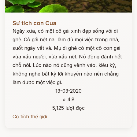
Đọc ngay
Sự tích con Cua
Ngày xưa, có một cô gái xinh đẹp sống với dì
ghẻ. Cô gái nết na, làm đủ mọi việc trong nhà,
suốt ngày vất vả. Mụ dì ghẻ có một cô con gái
vừa xấu người, vừa xấu nết. Nó đỏng đảnh hết
chỗ nói. Lúc nào nó cũng vênh váo, kiêu kỳ,
không nghe bất kỳ lời khuyên nào nên chẳng
làm được một việc gì.
13-03-2020
⭐ 4.8
5,125 lượt đọc
Cổ tích thế giới