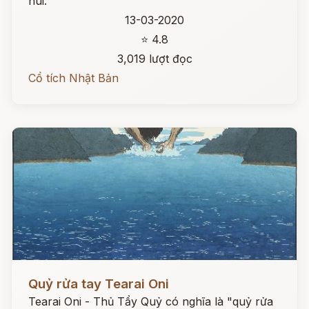
núi.
13-03-2020
⭐ 4.8
3,019 lượt đọc
Cổ tích Nhật Bản
Đọc ngay
Quỷ rửa tay Tearai Oni
Tearai Oni - Thủ Tẩy Quỷ có nghĩa là "quỷ rửa