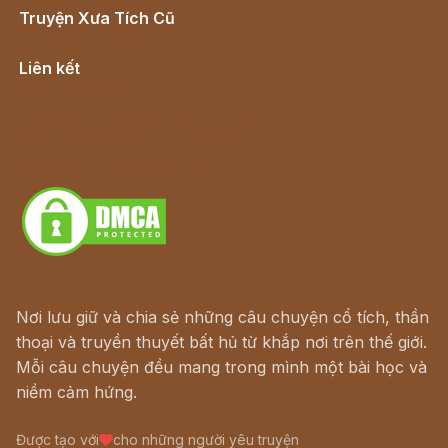
Truyện Xưa Tích Cũ
Cổ tích Việt Nam
Liên kết
Lịch vạn niên
Hà Nội cũ - Món ngon Hà Nội
Truyện kiếm hiệp - Ngôn tình
Download - Tải Miễn Phí
Nơi lưu giữ và chia sẻ những câu chuyện cổ tích, thần
thoại và truyền thuyết bất hủ từ khắp nơi trên thế giới.
Mỗi câu chuyện đều mang trong mình một bài học và
niềm cảm hứng.
Được tạo với
cho những người yêu truyện