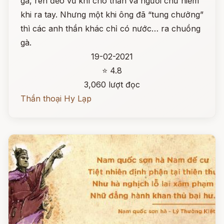
gà, rèn đẽo vũ khí cho thần và người chứ hiếm
khi ra tay. Nhưng một khi ông đã “tung chưởng”
thì các anh thần khác chỉ có nước… ra chuồng
gà.
19-02-2021
⭐ 4.8
3,060 lượt đọc
Thần thoại Hy Lạp