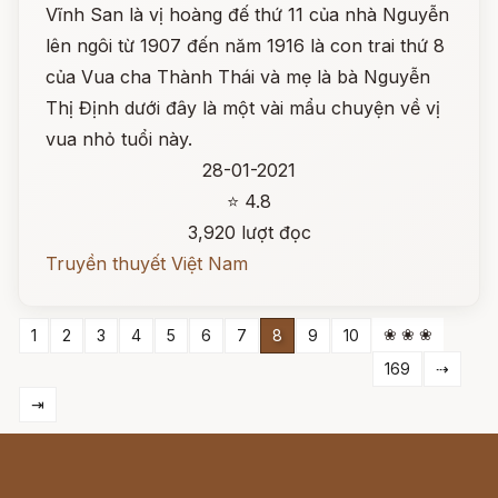
Vĩnh San là vị hoàng đế thứ 11 của nhà Nguyễn
lên ngôi từ 1907 đến năm 1916 là con trai thứ 8
của Vua cha Thành Thái và mẹ là bà Nguyễn
Thị Định dưới đây là một vài mẩu chuyện về vị
vua nhỏ tuổi này.
28-01-2021
⭐ 4.8
3,920 lượt đọc
Truyền thuyết Việt Nam
❀ ❀ ❀
1
2
3
4
5
6
7
8
9
10
169
⇢
⇥