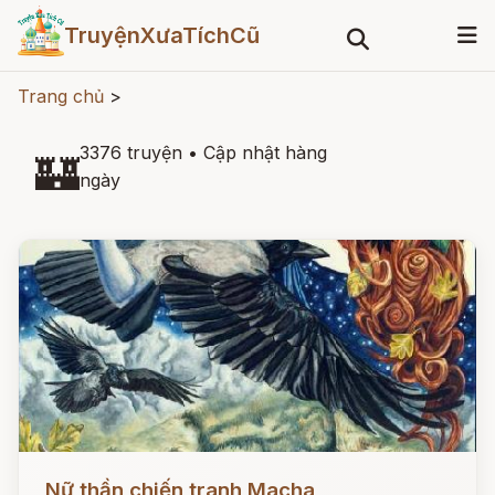
TruyệnXưaTíchCũ
Trang chủ
>
3376 truyện
•
Cập nhật hàng
🏰
ngày
Đọc ngay
Nữ thần chiến tranh Macha