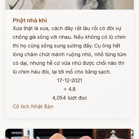
Đọc ngay
Phật nhà khỉ
Xưa thật là xưa, cách đây rất lâu rồi có đôi vự
chồng già sống với nhau. Nếu không có lũ chim
thì họ cũng sống sung sướng đấy. Cụ ông hết
lòng chăm chút mảnh ruộng nhỏ, nhổ từng túm
cỏ dại, nhưng hễ cứ vừa nhú được chồi nào thì
lũ chim háu đói, lại tới mổ cho bằng sạch.
17-12-2021
⭐ 4.8
4,054 lượt đọc
Cổ tích Nhật Bản