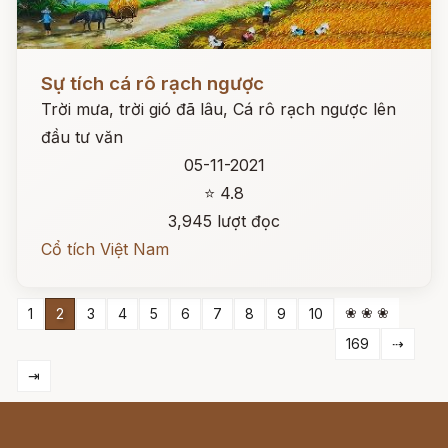
Đọc ngay
Sự tích cá rô rạch ngược
Trời mưa, trời gió đã lâu, Cá rô rạch ngược lên
đầu tư văn
05-11-2021
⭐ 4.8
3,945 lượt đọc
Cổ tích Việt Nam
❀ ❀ ❀
1
2
3
4
5
6
7
8
9
10
169
⇢
⇥