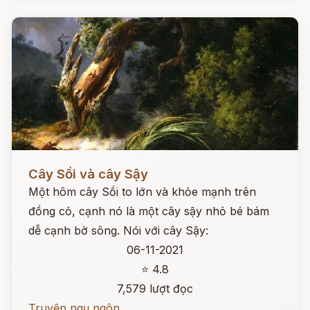
Đọc ngay
Cây Sồi và cây Sậy
Một hôm cây Sồi to lớn và khỏe mạnh trên
đồng cỏ, cạnh nó là một cây sậy nhỏ bé bám
dễ cạnh bờ sông. Nói với cây Sậy:
06-11-2021
⭐ 4.8
7,579 lượt đọc
Truyện ngụ ngôn