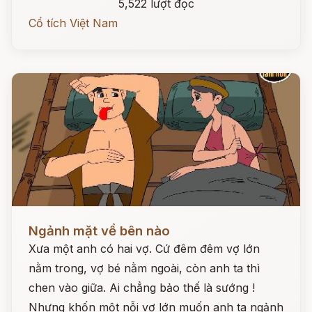
5,522 lượt đọc
Cổ tích Việt Nam
Đọc ngay
Ngảnh mặt về bên nào
Xưa một anh có hai vợ. Cứ đêm đêm vợ lớn
nằm trong, vợ bé nằm ngoài, còn anh ta thì
chen vào giữa. Ai chẳng bảo thế là sướng !
Nhưng khốn một nỗi vợ lớn muốn anh ta ngảnh