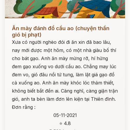
Đọc ngay
Ăn mày đánh đổ cầu ao (chuyện thần
gió bị phạt)
Xưa có người nghèo đói đi ăn xin đã bao lâu,
nay mới được một hôm, có một nhà giàu bố thí
cho bát gạo. Anh ăn mày mừng rỡ, hí hửng
đem gạo xuống vo dưới cầu ao. Chẳng may lúc
đem vo, gió đâu nổi tứ tung, làm lật giá gạo đổ
cả xuống ao. Anh ăn mày khóc lóc thảm thiết,
không biết bắt đền ai. Càng nghĩ, càng giận trận
gió, anh ta bèn làm đơn lên kiện tại Thiên đình.
Đơn rằng :
05-11-2021
⭐ 4.8