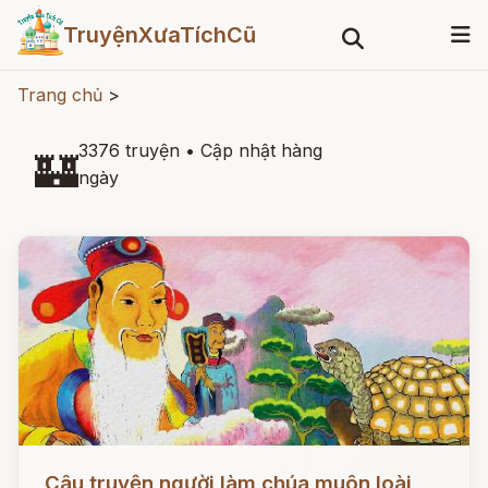
TruyệnXưaTíchCũ
Trang chủ
>
3376 truyện
•
Cập nhật hàng
🏰
ngày
Đọc ngay
Câu truyện người làm chúa muôn loài