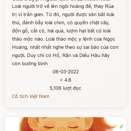
Loài người trở về lên ngôi hoàng đế, thay Rùa
trị vì trần gian. Từ đó, người được săn bắt loài
thú, đánh bẫy loài chim, có quyền chặt cây,
đốn gỗ, cắt cỏ, hái quả, lượm hạt bất cứ loài
thảo mộc nào. Loài thảo mộc y lệnh của Ngọc
Hoàng, nhất nhất nghe theo sự sai bảo của con
người. Duy chỉ có Hổ, Rắn và Diều Hâu hãy
còn bướng bỉnh
08-03-2022
⭐ 4.8
5,106 lượt đọc
Cổ tích Việt Nam