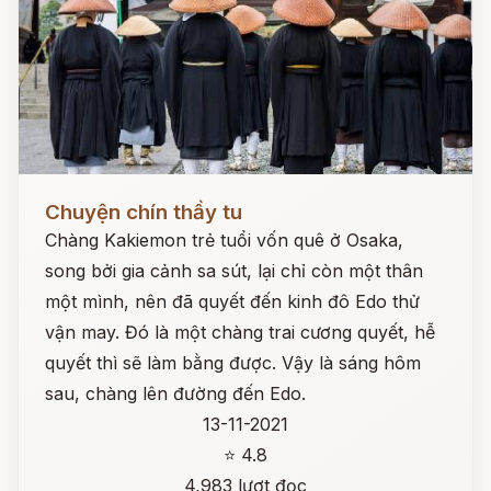
Đọc ngay
Chuyện chín thầy tu
Chàng Kakiemon trẻ tuổi vốn quê ở Osaka,
song bởi gia cảnh sa sút, lại chỉ còn một thân
một mình, nên đã quyết đến kinh đô Edo thử
vận may. Đó là một chàng trai cương quyết, hễ
quyết thì sẽ làm bằng được. Vậy là sáng hôm
sau, chàng lên đường đến Edo.
13-11-2021
⭐ 4.8
4,983 lượt đọc