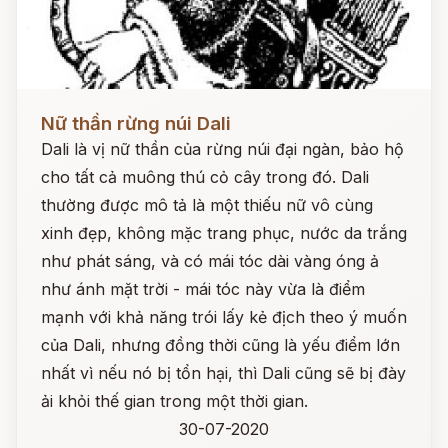
Đọc ngay
Nữ thần rừng núi Dali
Dali là vị nữ thần của rừng núi đại ngàn, bảo hộ
cho tất cả muông thú cỏ cây trong đó. Dali
thường được mô tả là một thiếu nữ vô cùng
xinh đẹp, không mặc trang phục, nước da trắng
như phát sáng, và có mái tóc dài vàng óng ả
như ánh mặt trời - mái tóc này vừa là điểm
mạnh với khả năng trói lấy kẻ địch theo ý muốn
của Dali, nhưng đồng thời cũng là yếu điểm lớn
nhất vì nếu nó bị tổn hại, thì Dali cũng sẽ bị đày
ải khỏi thế gian trong một thời gian.
30-07-2020