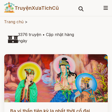
TruyệnXưaTíchCũ
Trang chủ
>
3376 truyện
•
Cập nhật hàng
🏰
ngày
Đọc ngay
Ba vị thần tiên kỳ lạ nhất thời cổ đại