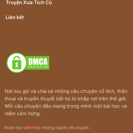
Truyện Xưa Tích Cũ
Cổ tích Việt Nam
Liên kết
Lịch vạn niên
Hà Nội cũ - Món ngon Hà Nội
Truyện kiếm hiệp - Ngôn tình
Download - Tải Miễn Phí
Nơi lưu giữ và chia sẻ những câu chuyện cổ tích, thần
thoại và truyền thuyết bất hủ từ khắp nơi trên thế giới.
Mỗi câu chuyện đều mang trong mình một bài học và
niềm cảm hứng.
Được tạo với
cho những người yêu truyện