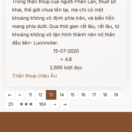
Trong thần thoại của người Phần Lan, thuở sơ
khai, thế giới chưa tồn tại, mà chỉ có một
khoảng không vô định phía trên, và biển hỗn
mang phía dưới. Qua thời gian rất lâu, rất lâu, từ
khoảng không vô tận hình thành nên nữ thần
đầu tiên- Luonnotar.
15-07-2020
⭐ 4.8
2,695 lượt đọc
Thần thoại châu Âu
⇤
⇠
11
12
13
14
15
16
17
18
19
❀ ❀ ❀
20
169
⇢
⇥