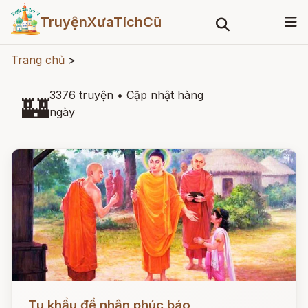
TruyệnXưaTíchCũ
Trang chủ
>
3376 truyện
•
Cập nhật hàng
🏰
ngày
Đọc ngay
Tu khẩu để nhận phúc báo