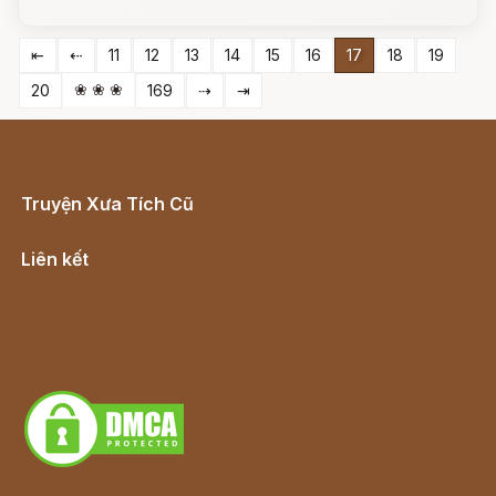
⇤
⇠
11
12
13
14
15
16
17
18
19
❀ ❀ ❀
20
169
⇢
⇥
Truyện Xưa Tích Cũ
Cổ tích Việt Nam
Liên kết
Lịch vạn niên
Hà Nội cũ - Món ngon Hà Nội
Truyện kiếm hiệp - Ngôn tình
Download - Tải Miễn Phí