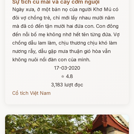
Sự tích củ mài và cây cơm nguội
Ngày xưa, ở một bản nọ của người Khơ Mú có
đôi vợ chồng trẻ, chỉ mới lấy nhau mười năm
mà đã có đến tận mười hai đứa con. Con đông
đến nỗi bố mẹ không nhớ hết tên từng đứa. Vợ
chồng dẫu lam làm, chịu thương chịu khó làm
nương rẫy, dẫu gặp mưa thuận gió hòa vẫn
không nuôi nổi đàn con của mình.
17-03-2020
⭐ 4.8
3,183 lượt đọc
Cổ tích Việt Nam