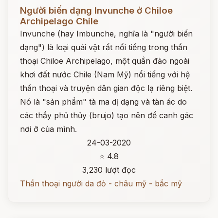
Đọc ngay
Người biến dạng Invunche ở Chiloe
Archipelago Chile
Invunche (hay Imbunche, nghĩa là "người biến
dạng") là loại quái vật rất nổi tiếng trong thần
thoại Chiloe Archipelago, một quần đảo ngoài
khơi đất nước Chile (Nam Mỹ) nổi tiếng với hệ
thần thoại và truyện dân gian độc lạ riêng biệt.
Nó là "sản phẩm" tà ma dị dạng và tàn ác do
các thầy phủ thủy (brujo) tạo nên để canh gác
nơi ở của mình.
24-03-2020
⭐ 4.8
3,230 lượt đọc
Thần thoại người da đỏ - châu mỹ - bắc mỹ