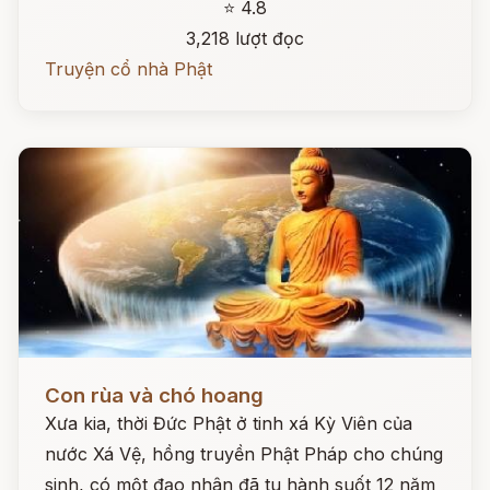
⭐ 4.8
3,218 lượt đọc
Truyện cổ nhà Phật
Đọc ngay
Con rùa và chó hoang
Xưa kia, thời Đức Phật ở tinh xá Kỳ Viên của
nước Xá Vệ, hồng truyền Phật Pháp cho chúng
sinh, có một đạo nhân đã tu hành suốt 12 năm