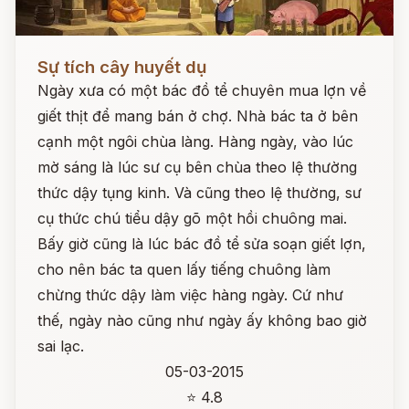
Đọc ngay
Sự tích cây huyết dụ
Ngày xưa có một bác đồ tể chuyên mua lợn về
giết thịt để mang bán ở chợ. Nhà bác ta ở bên
cạnh một ngôi chùa làng. Hàng ngày, vào lúc
mờ sáng là lúc sư cụ bên chùa theo lệ thường
thức dậy tụng kinh. Và cũng theo lệ thường, sư
cụ thức chú tiểu dậy gõ một hồi chuông mai.
Bấy giờ cũng là lúc bác đồ tể sửa soạn giết lợn,
cho nên bác ta quen lấy tiếng chuông làm
chừng thức dậy làm việc hàng ngày. Cứ như
thế, ngày nào cũng như ngày ấy không bao giờ
sai lạc.
05-03-2015
⭐ 4.8