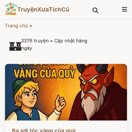
TruyệnXưaTíchCũ
Trang chủ
>
3376 truyện
•
Cập nhật hàng
🏰
ngày
Đọc ngay
Ba sợi tóc vàng của quỷ