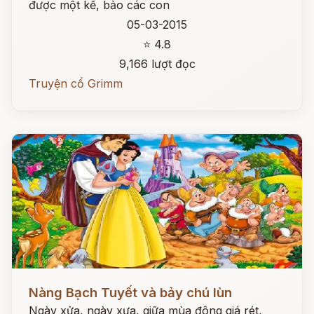
được một kế, bảo các con
05-03-2015
⭐ 4.8
9,166 lượt đọc
Truyện cổ Grimm
Đọc ngay
Nàng Bạch Tuyết và bảy chú lùn
Ngày xửa, ngày xưa, giữa mùa đông giá rét,