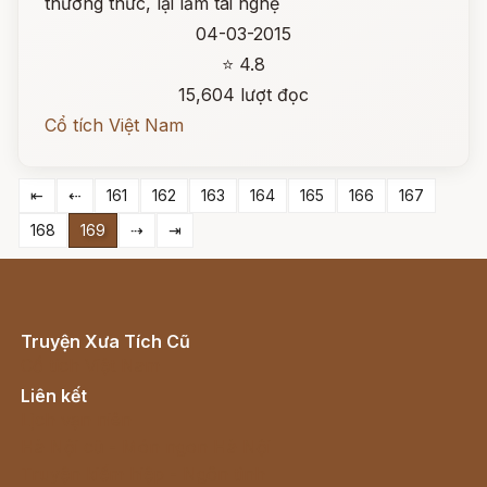
thường thức, lại lắm tài nghệ
04-03-2015
⭐ 4.8
15,604 lượt đọc
Cổ tích Việt Nam
⇤
⇠
161
162
163
164
165
166
167
168
169
⇢
⇥
Truyện Xưa Tích Cũ
Cổ tích Việt Nam
Liên kết
Lịch vạn niên
Hà Nội cũ - Món ngon Hà Nội
Truyện kiếm hiệp - Ngôn tình