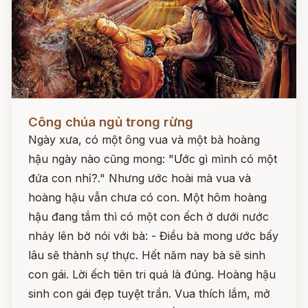
Đọc ngay
Công chúa ngủ trong rừng
Ngày xưa, có một ông vua và một bà hoàng
hậu ngày nào cũng mong: "Ước gì mình có một
đứa con nhỉ?." Nhưng ước hoài mà vua và
hoàng hậu vẫn chưa có con. Một hôm hoàng
hậu đang tắm thì có một con ếch ở dưới nước
nhảy lên bờ nói với bà: - Điều bà mong ước bấy
lâu sẽ thành sự thực. Hết năm nay bà sẽ sinh
con gái. Lời ếch tiên tri quả là đúng. Hoàng hậu
sinh con gái đẹp tuyệt trần. Vua thích lắm, mở