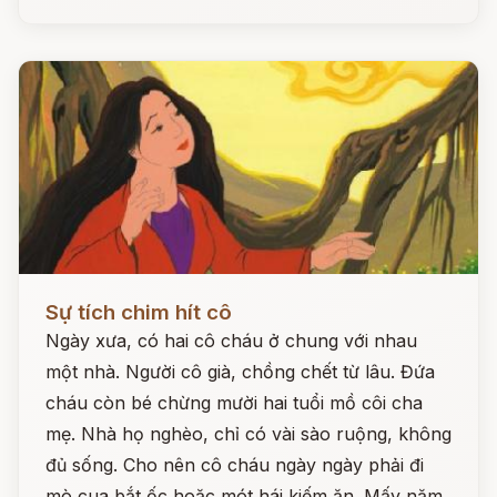
Đọc ngay
Sự tích chim hít cô
Ngày xưa, có hai cô cháu ở chung với nhau
một nhà. Người cô già, chồng chết từ lâu. Đứa
cháu còn bé chừng mười hai tuổi mồ côi cha
mẹ. Nhà họ nghèo, chỉ có vài sào ruộng, không
đủ sống. Cho nên cô cháu ngày ngày phải đi
mò cua bắt ốc hoặc mót hái kiếm ăn. Mấy năm