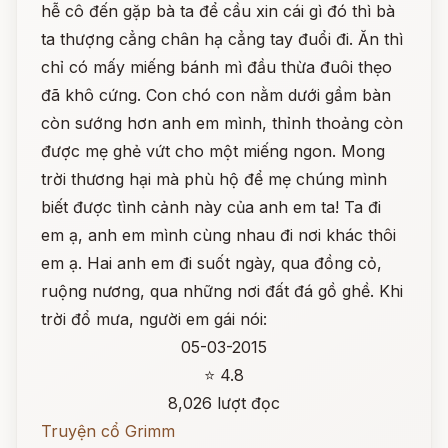
hễ cô đến gặp bà ta để cầu xin cái gì đó thì bà
ta thượng cẳng chân hạ cẳng tay đuổi đi. Ăn thì
chỉ có mấy miếng bánh mì đầu thừa đuôi thẹo
đã khô cứng. Con chó con nằm dưới gầm bàn
còn sướng hơn anh em mình, thỉnh thoảng còn
được mẹ ghẻ vứt cho một miếng ngon. Mong
trời thương hại mà phù hộ để mẹ chúng mình
biết được tình cảnh này của anh em ta! Ta đi
em ạ, anh em mình cùng nhau đi nơi khác thôi
em ạ. Hai anh em đi suốt ngày, qua đồng cỏ,
ruộng nương, qua những nơi đất đá gồ ghề. Khi
trời đổ mưa, người em gái nói:
05-03-2015
⭐ 4.8
8,026 lượt đọc
Truyện cổ Grimm