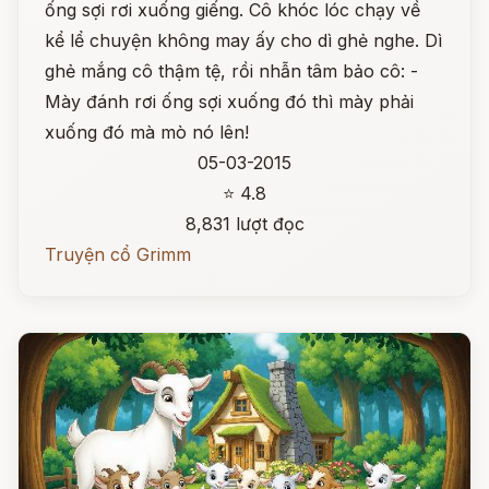
ống sợi rơi xuống giếng. Cô khóc lóc chạy về
kể lể chuyện không may ấy cho dì ghẻ nghe. Dì
ghẻ mắng cô thậm tệ, rồi nhẫn tâm bảo cô: -
Mày đánh rơi ống sợi xuống đó thì mày phải
xuống đó mà mò nó lên!
05-03-2015
⭐ 4.8
8,831 lượt đọc
Truyện cổ Grimm