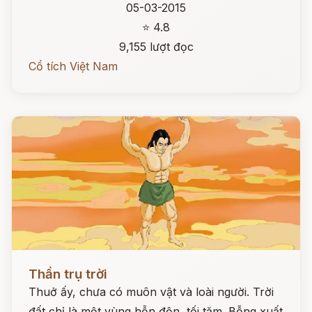
05-03-2015
⭐ 4.8
9,155 lượt đọc
Cổ tích Việt Nam
Đọc ngay
Thần trụ trời
Thuở ấy, chưa có muôn vật và loài người. Trời
đất chỉ là một vùng hỗn độn, tối tăm. Bỗng xuất