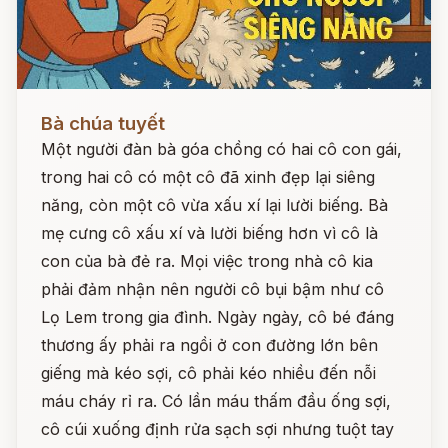
Đọc ngay
Bà chúa tuyết
Một người đàn bà góa chồng có hai cô con gái,
trong hai cô có một cô đã xinh đẹp lại siêng
năng, còn một cô vừa xấu xí lại lười biếng. Bà
mẹ cưng cô xấu xí và lười biếng hơn vì cô là
con của bà đẻ ra. Mọi việc trong nhà cô kia
phải đảm nhận nên người cô bụi bậm như cô
Lọ Lem trong gia đình. Ngày ngày, cô bé đáng
thương ấy phải ra ngồi ở con đường lớn bên
giếng mà kéo sợi, cô phải kéo nhiều đến nỗi
máu cháy rỉ ra. Có lần máu thấm đầu ống sợi,
cô cúi xuống định rửa sạch sợi nhưng tuột tay