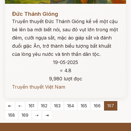
Đọc ngay
Đức Thánh Gióng
Truyền thuyết Đức Thánh Gióng kể về một cậu
bé lên ba mới biết nói, sau đó vụt lớn trong một
đêm, cưỡi ngựa sắt, mặc áo giáp sắt và đánh
đuổi giặc Ân, trở thành biểu tượng bất khuất
của lòng yêu nước và tinh thần dân tộc.
19-05-2025
⭐ 4.8
9,980 lượt đọc
Truyền thuyết Việt Nam
⇤
⇠
161
162
163
164
165
166
167
168
169
⇢
⇥