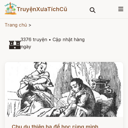
TruyệnXưaTíchCũ
Trang chủ
>
3376 truyện
•
Cập nhật hàng
🏰
ngày
Đọc ngay
Chu du thiên hạ để học rùng mình