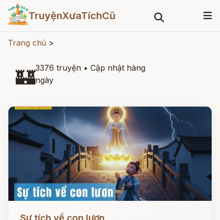
TruyệnXưaTíchCũ
Trang chủ
>
3376 truyện
•
Cập nhật hàng
🏰
ngày
Đọc ngay
Sự tích về con lươn