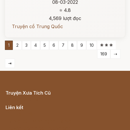
08-03-2022
⭐ 4.8
4,569 lượt đọc
Truyện cổ Trung Quốc
❀ ❀ ❀
1
2
3
4
5
6
7
8
9
10
169
⇢
⇥
Truyện Xưa Tích Cũ
Cổ tích Việt Nam
Liên kết
Lịch vạn niên
Hà Nội cũ - Món ngon Hà Nội
Truyện kiếm hiệp - Ngôn tình