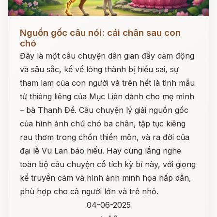
Đọc ngay
Nguồn gốc câu nói: cái chân sau con
chó
Đây là một câu chuyện dân gian đầy cảm động
và sâu sắc, kể về lòng thành bị hiểu sai, sự
tham lam của con người và trên hết là tình mẫu
tử thiêng liêng của Mục Liên dành cho mẹ mình
– bà Thanh Đề. Câu chuyện lý giải nguồn gốc
của hình ảnh chú chó ba chân, tập tục kiêng
rau thơm trong chốn thiền môn, và ra đời của
đại lễ Vu Lan báo hiếu. Hãy cùng lắng nghe
toàn bộ câu chuyện cổ tích kỳ bí này, với giọng
kể truyền cảm và hình ảnh minh họa hấp dẫn,
phù hợp cho cả người lớn và trẻ nhỏ.
04-06-2025