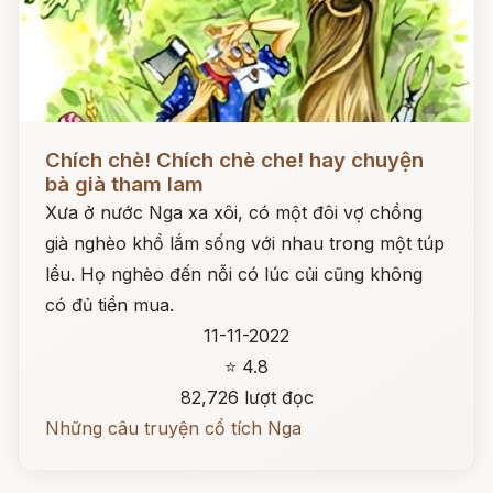
Đọc ngay
Chích chè! Chích chè che! hay chuyện
bà già tham lam
Xưa ở nước Nga xa xôi, có một đôi vợ chồng
già nghèo khổ lắm sống với nhau trong một túp
lều. Họ nghèo đến nỗi có lúc củi cũng không
có đủ tiền mua.
11-11-2022
⭐ 4.8
82,726 lượt đọc
Những câu truyện cổ tích Nga