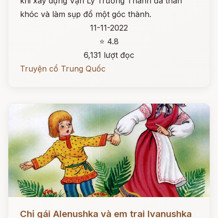
khi xây dựng Vạn Lý Trường Thành đã than
khóc và làm sụp đổ một góc thành.
11-11-2022
⭐ 4.8
6,131 lượt đọc
Truyện cổ Trung Quốc
Đọc ngay
Chị gái Alenushka và em trai Ivanushka