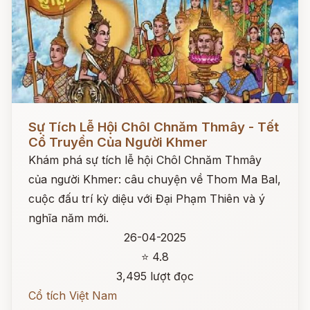
Đọc ngay
Sự Tích Lễ Hội Chôl Chnăm Thmây - Tết
Cổ Truyền Của Người Khmer
Khám phá sự tích lễ hội Chôl Chnăm Thmây
của người Khmer: câu chuyện về Thom Ma Bal,
cuộc đấu trí kỳ diệu với Đại Phạm Thiên và ý
nghĩa năm mới.
26-04-2025
⭐ 4.8
3,495 lượt đọc
Cổ tích Việt Nam