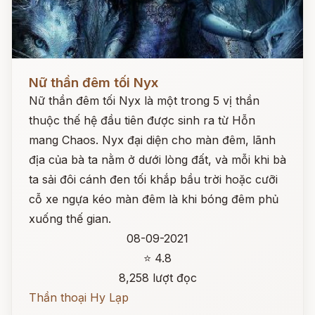
Đọc ngay
Nữ thần đêm tối Nyx
Nữ thần đêm tối Nyx là một trong 5 vị thần
thuộc thế hệ đầu tiên được sinh ra từ Hỗn
mang Chaos. Nyx đại diện cho màn đêm, lãnh
địa của bà ta nằm ở dưới lòng đất, và mỗi khi bà
ta sải đôi cánh đen tối khắp bầu trời hoặc cưỡi
cỗ xe ngựa kéo màn đêm là khi bóng đêm phủ
xuống thế gian.
08-09-2021
⭐ 4.8
8,258 lượt đọc
Thần thoại Hy Lạp