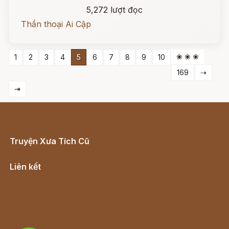
5,272 lượt đọc
Thần thoại Ai Cập
❀ ❀ ❀
1
2
3
4
5
6
7
8
9
10
169
⇢
⇥
Truyện Xưa Tích Cũ
Cổ tích Việt Nam
Liên kết
Lịch vạn niên
Hà Nội cũ - Món ngon Hà Nội
Truyện kiếm hiệp - Ngôn tình
Download - Tải Miễn Phí