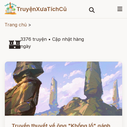
TruyệnXưaTíchCũ
Trang chủ
>
3376 truyện
•
Cập nhật hàng
🏰
ngày
Đọc ngay
Truyền thuyết về ông "Khổng lồ" gánh