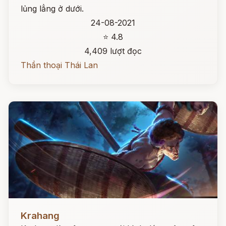
lủng lẳng ở dưới.
24-08-2021
⭐ 4.8
4,409 lượt đọc
Thần thoại Thái Lan
Đọc ngay
Krahang