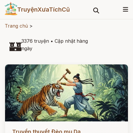
TruyệnXưaTíchCũ
Trang chủ
>
3376 truyện
•
Cập nhật hàng
🏰
ngày
Đọc ngay
Truyền thuyết Đèo mụ Dạ