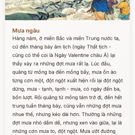
Đọc ngay
Mưa ngâu
Hàng năm, ở miền Bắc và miền Trung nước ta,
cứ đến tháng bảy âm lịch (ngày Thất tịch -
cũng có thể coi là Ngày Valentine châu Á) lại
thấy xảy ra những đợt mưa rất lạ. Lúc đầu,
quãng từ mồng ba đến mồng bẩy, mưa ồn ào
từng cơn một, đột ngột xuất hiện rồi lại đột ngột
dừng, mưa - tạnh, tạnh - mưa, có ngày đến ba,
bốn lượt. Rồi quãng từ mồng tám trở đi, đến hết
trung tuần tháng bảy, cũng vẫn những đợt mưa
nhue thế, nhưng kéo dài hơn. Thường là những
đợt mưa nhỏ dầm dề, nhưng xen vào giữa, lại là
những cơn mưa to, đột ngột. Mưa ướt đường