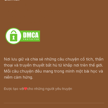
Lịch vạn niên
Hà Nội cũ - Món ngon Hà Nội
Truyện kiếm hiệp - Ngôn tình
Download - Tải Miễn Phí
Nơi lưu giữ và chia sẻ những câu chuyện cổ tích, thần
thoại và truyền thuyết bất hủ từ khắp nơi trên thế giới.
Mỗi câu chuyện đều mang trong mình một bài học và
niềm cảm hứng.
Được tạo với
cho những người yêu truyện