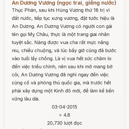
An Dương Vương (ngọc trai, giếng nước)
Thục Phán, sau khi Hùng Vương thứ 18 trị vì
đất nước, tiếp tục xưng vương, đặt tước hiệu là
An Dương. An Dương Vương có người con gái
tên gọi Mỵ Châu, thực là một trang giai nhân
tuyệt sắc. Nàng được vua cha rất mực nâng
niu, chiều chuộng, và lúc bấy giờ cũng đã bước
vào tuổi lấy chồng. Là vị vua hết sức chăm lo
đến việc triều chính, nên sau khi mở mang bờ
cõi, An Dương Vương đã nghỉ ngay đến việc
củng cố và phòng thủ quốc gia, mà trước hết
phải xây dựng một Kinh đô mới, để làm kế bền
vững lâu dài.
03-04-2015
⭐ 4.8
20,730 lượt đọc