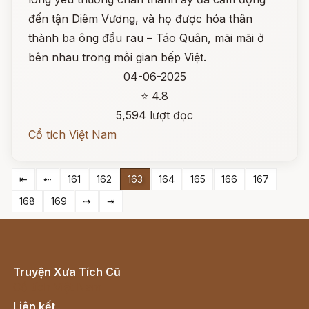
đến tận Diêm Vương, và họ được hóa thân
thành ba ông đầu rau – Táo Quân, mãi mãi ở
bên nhau trong mỗi gian bếp Việt.
04-06-2025
⭐ 4.8
5,594 lượt đọc
Cổ tích Việt Nam
⇤
⇠
161
162
163
164
165
166
167
168
169
⇢
⇥
Truyện Xưa Tích Cũ
Cổ tích Việt Nam
Liên kết