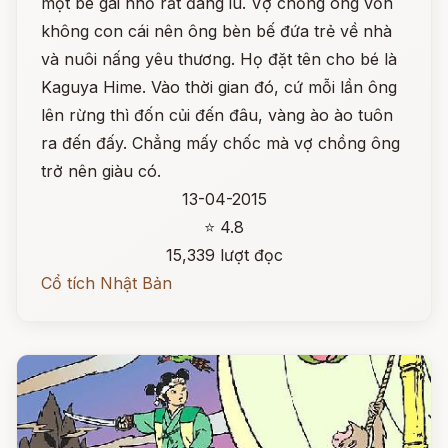
một bé gái nhỏ rất đáng iu. Vợ chồng ông vốn
không con cái nên ông bèn bế đứa trẻ về nhà
và nuôi nấng yêu thương. Họ đặt tên cho bé là
Kaguya Hime. Vào thời gian đó, cứ mỗi lần ông
lên rừng thì đốn củi đến đâu, vàng ào ào tuôn
ra đến đấy. Chẳng mấy chốc mà vợ chồng ông
trở nên giàu có.
13-04-2015
⭐ 4.8
15,339 lượt đọc
Cổ tích Nhật Bản