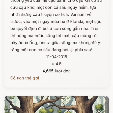
thương yêu của mẹ cậu dành cho cậu khi cố sữ
cứu cậu khỏi một con cá sấu nguy hiểm, tựa
như những câu truyện cổ tích. Vài năm về
trước, vào một ngày mùa hè ở Florida, một cậu
bé quyết định đi bơi ở con sông gần nhà. Trời
thì nóng mà nước sông thì mát, cậu mừng rỡ
hãy ào xuống, bơi ra giữa sông mà không để ý
rằng một con cá sấu đang bơi lại phía sau!
11-04-2015
⭐ 4.8
4,665 lượt đọc
Cổ tích thế giới