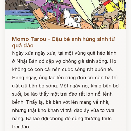
Đọc ngay
Momo Tarou - Cậu bé anh hùng sinh từ
quả đào
Ngày xửa ngày xưa, tại một vùng quê hẻo lánh
ở Nhật Bản có cặp vợ chồng già sinh sống. Họ
không có con cái nên cuộc sống rất buồn tẻ.
Hằng ngày, ông lão lên rừng đốn củi còn bà thì
giặt giũ bên bờ sông. Một ngày nọ, khi ở bên bờ
suối, bà lão thấy một trái đào rất lớn nổi lềnh
bềnh. Thấy lạ, bà bèn vớt lên mang về nhà,
nhưng thật khó khăn vì trái đào ấy vừa to vừa
nặng. Bà lão đợi chồng để cùng thưởng thức
trái đào.