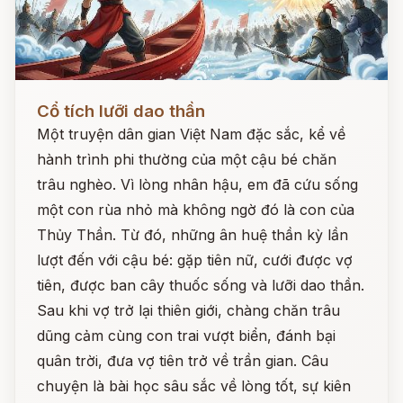
Đọc ngay
Cổ tích lưỡi dao thần
Một truyện dân gian Việt Nam đặc sắc, kể về
hành trình phi thường của một cậu bé chăn
trâu nghèo. Vì lòng nhân hậu, em đã cứu sống
một con rùa nhỏ mà không ngờ đó là con của
Thủy Thần. Từ đó, những ân huệ thần kỳ lần
lượt đến với cậu bé: gặp tiên nữ, cưới được vợ
tiên, được ban cây thuốc sống và lưỡi dao thần.
Sau khi vợ trở lại thiên giới, chàng chăn trâu
dũng cảm cùng con trai vượt biển, đánh bại
quân trời, đưa vợ tiên trở về trần gian. Câu
chuyện là bài học sâu sắc về lòng tốt, sự kiên