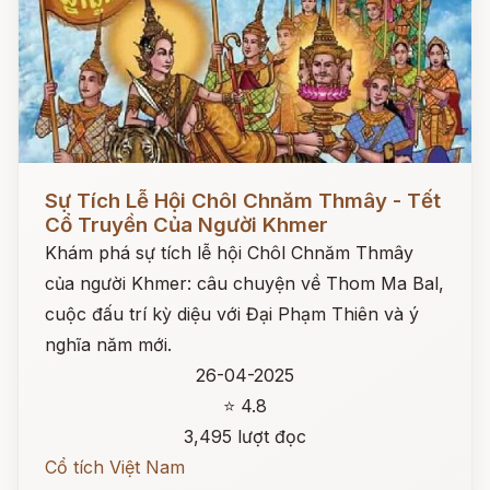
Đọc ngay
Sự Tích Lễ Hội Chôl Chnăm Thmây - Tết
Cổ Truyền Của Người Khmer
Khám phá sự tích lễ hội Chôl Chnăm Thmây
của người Khmer: câu chuyện về Thom Ma Bal,
cuộc đấu trí kỳ diệu với Đại Phạm Thiên và ý
nghĩa năm mới.
26-04-2025
⭐ 4.8
3,495 lượt đọc
Cổ tích Việt Nam