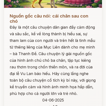
Đọc ngay
Nguồn gốc câu nói: cái chân sau con
chó
Đây là một câu chuyện dân gian đầy cảm động
và sâu sắc, kể về lòng thành bị hiểu sai, sự
tham lam của con người và trên hết là tình mẫu
tử thiêng liêng của Mục Liên dành cho mẹ mình
– bà Thanh Đề. Câu chuyện lý giải nguồn gốc
của hình ảnh chú chó ba chân, tập tục kiêng
rau thơm trong chốn thiền môn, và ra đời của
đại lễ Vu Lan báo hiếu. Hãy cùng lắng nghe
toàn bộ câu chuyện cổ tích kỳ bí này, với giọng
kể truyền cảm và hình ảnh minh họa hấp dẫn,
phù hợp cho cả người lớn và trẻ nhỏ.
04-06-2025