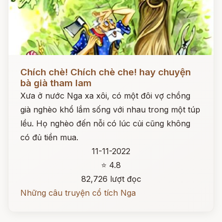
Đọc ngay
Chích chè! Chích chè che! hay chuyện
bà già tham lam
Xưa ở nước Nga xa xôi, có một đôi vợ chồng
già nghèo khổ lắm sống với nhau trong một túp
lều. Họ nghèo đến nỗi có lúc củi cũng không
có đủ tiền mua.
11-11-2022
⭐ 4.8
82,726 lượt đọc
Những câu truyện cổ tích Nga