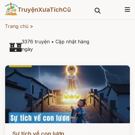
TruyệnXưaTíchCũ
Trang chủ
>
3376 truyện
•
Cập nhật hàng
🏰
ngày
Đọc ngay
Sự tích về con lươn