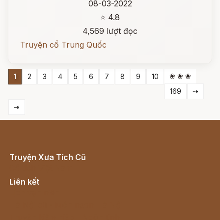
08-03-2022
⭐ 4.8
4,569 lượt đọc
Truyện cổ Trung Quốc
❀ ❀ ❀
1
2
3
4
5
6
7
8
9
10
169
⇢
⇥
Truyện Xưa Tích Cũ
Cổ tích Việt Nam
Liên kết
Lịch vạn niên
Hà Nội cũ - Món ngon Hà Nội
Truyện kiếm hiệp - Ngôn tình