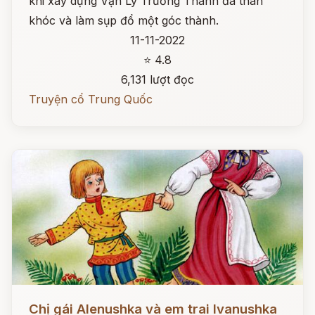
khi xây dựng Vạn Lý Trường Thành đã than
khóc và làm sụp đổ một góc thành.
11-11-2022
⭐ 4.8
6,131 lượt đọc
Truyện cổ Trung Quốc
Đọc ngay
Chị gái Alenushka và em trai Ivanushka