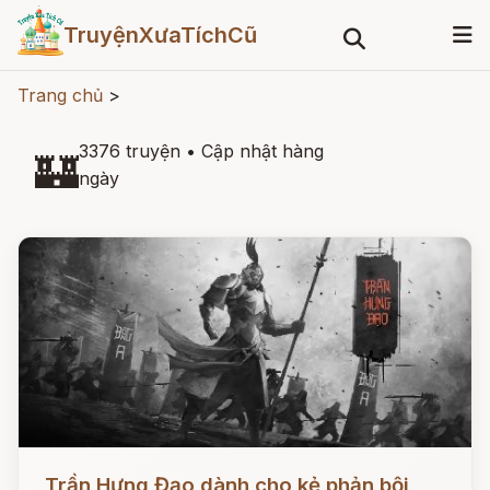
TruyệnXưaTíchCũ
Trang chủ
>
3376 truyện
•
Cập nhật hàng
🏰
ngày
Đọc ngay
Trần Hưng Đạo dành cho kẻ phản bội