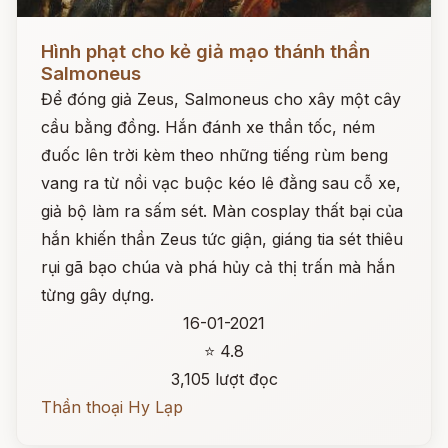
Đọc ngay
Hình phạt cho kẻ giả mạo thánh thần
Salmoneus
Để đóng giả Zeus, Salmoneus cho xây một cây
cầu bằng đồng. Hắn đánh xe thần tốc, ném
đuốc lên trời kèm theo những tiếng rùm beng
vang ra từ nồi vạc buộc kéo lê đằng sau cỗ xe,
giả bộ làm ra sấm sét. Màn cosplay thất bại của
hắn khiến thần Zeus tức giận, giáng tia sét thiêu
rụi gã bạo chúa và phá hủy cả thị trấn mà hắn
từng gây dựng.
16-01-2021
⭐ 4.8
3,105 lượt đọc
Thần thoại Hy Lạp