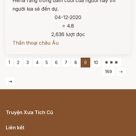
Herla rằng trong đám cưới của người này thì
người kia sẽ đến dự.
04-12-2020
⭐ 4.8
2,636 lượt đọc
Thần thoại châu Âu
❀ ❀ ❀
1
2
3
4
5
6
7
8
9
10
169
⇢
⇥
Truyện Xưa Tích Cũ
Cổ tích Việt Nam
Liên kết
Lịch vạn niên