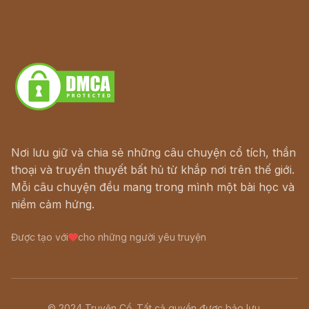
Hà Nội cũ - Món ngon Hà Nội
Truyện kiếm hiệp - Ngôn tình
Download - Tải Miễn Phí
Nơi lưu giữ và chia sẻ những câu chuyện cổ tích, thần
thoại và truyền thuyết bất hủ từ khắp nơi trên thế giới.
Mỗi câu chuyện đều mang trong mình một bài học và
niềm cảm hứng.
Được tạo với
cho những người yêu truyện
© 2024 Truyện Cổ. Tất cả quyền được bảo lưu.