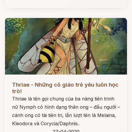
Đọc ngay
Thriae - Những cô giáo trẻ yêu luôn học
trò!
Thriae là tên gọi chung của ba nàng tiên trinh
nữ Nymph có hình dạng thân ong – đầu người –
cánh ong có tài tiên tri, lần lượt tên là Melaina,
Kleodora và Corycia/Daphnis.
27-04-2020