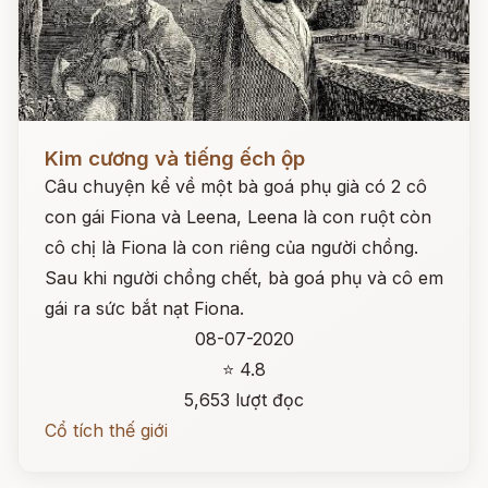
Đọc ngay
Kim cương và tiếng ếch ộp
Câu chuyện kể về một bà goá phụ già có 2 cô
con gái Fiona và Leena, Leena là con ruột còn
cô chị là Fiona là con riêng của người chồng.
Sau khi người chồng chết, bà goá phụ và cô em
gái ra sức bắt nạt Fiona.
08-07-2020
⭐ 4.8
5,653 lượt đọc
Cổ tích thế giới