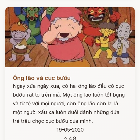
Đọc ngay
Ông lão và cục bướu
Ngày xửa ngày xưa, có hai ông lão đều có cục
bướu rất to trên má. Một ông lão luôn tốt bụng
và tử tế với mọi người, còn ông lão còn lại là
một người xấu xa luôn đuổi đánh những đứa
trẻ trêu chọc cục bướu của mình.
19-05-2020
⭐ 4.8