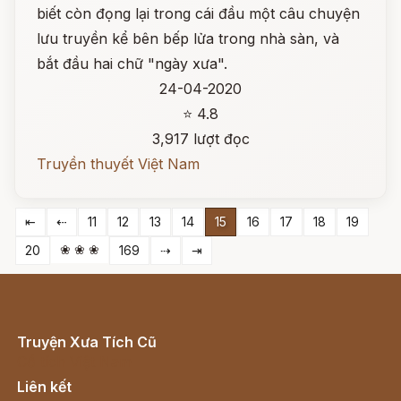
biết còn đọng lại trong cái đầu một câu chuyện
lưu truyền kể bên bếp lửa trong nhà sàn, và
bắt đầu hai chữ "ngày xưa".
24-04-2020
⭐ 4.8
3,917 lượt đọc
Truyền thuyết Việt Nam
⇤
⇠
11
12
13
14
15
16
17
18
19
❀ ❀ ❀
20
169
⇢
⇥
Truyện Xưa Tích Cũ
Cổ tích Việt Nam
Liên kết