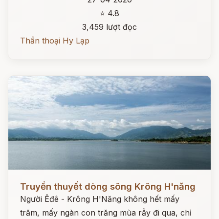
⭐ 4.8
3,459 lượt đọc
Thần thoại Hy Lạp
Đọc ngay
Truyền thuyết dòng sông Krông H'năng
Người Êđê - Krông H'Năng không hết mấy
trăm, mấy ngàn con trăng mùa rẫy đi qua, chỉ