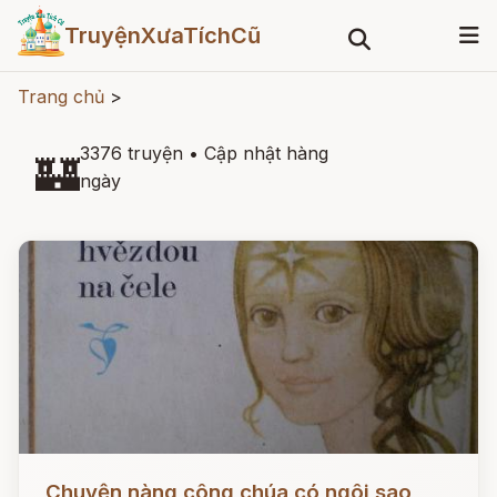
TruyệnXưaTíchCũ
Trang chủ
>
3376 truyện
•
Cập nhật hàng
🏰
ngày
Đọc ngay
Chuyện nàng công chúa có ngôi sao