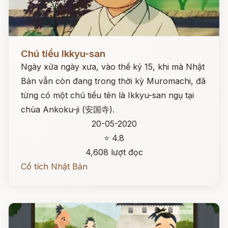
Đọc ngay
Chú tiểu Ikkyu-san
Ngày xửa ngày xưa, vào thế kỷ 15, khi mà Nhật
Bản vẫn còn đang trong thời kỳ Muromachi, đã
từng có một chú tiểu tên là Ikkyu-san ngụ tại
chùa Ankoku-ji (安国寺).
20-05-2020
⭐ 4.8
4,608 lượt đọc
Cổ tích Nhật Bản