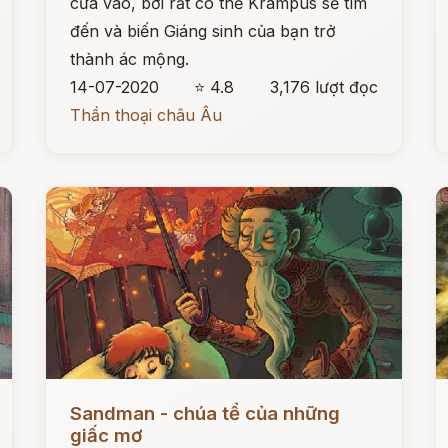
cửa vào, bởi rất có thể Krampus sẽ tìm
đến và biến Giáng sinh của bạn trở
thành ác mộng.
14-07-2020
⭐ 4.8
3,176 lượt đọc
Thần thoại châu Âu
Đọc ngay
Đ
Sandman - chúa tể của những
giấc mơ