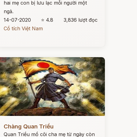
hai mẹ con bị lưu lạc mỗi người một
ngả.
14-07-2020
⭐ 4.8
3,836 lượt đọc
Cổ tích Việt Nam
ọc ngay
Chàng Quan Triều
Quan Triều mồ côi cha mẹ từ ngày còn