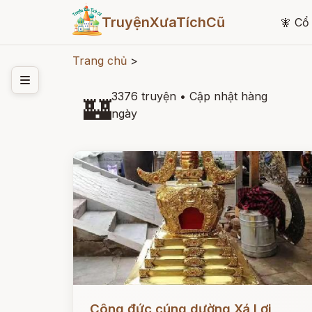
TruyệnXưaTíchCũ
🧚
Cổ 
Trang chủ
>
3376 truyện
•
Cập nhật hàng
🏰
ngày
Đọc ngay
Công đức cúng dường Xá Lợi