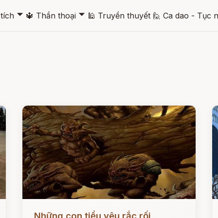
🞃
🞃
tích
🔱
Thần thoại
🕌
Truyền thuyết
🙋
Ca dao - Tục 
Đọc ngay
Đ
Những con tiểu yêu rắc rối