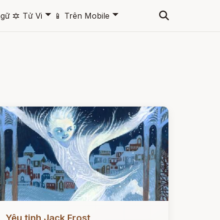
🞃
🞃
ngữ
🔯
Tử Vi
📱
Trên Mobile
ọc ngay
Yêu tinh Jack Frost