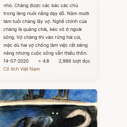
nhỏ. Chàng được các bác các chú
trong làng nuôi nấng dạy dỗ. Năm mười
tám tuổi chàng lấy vợ. Nghề chính của
chàng là quăng chài, kéo vó ở ngoài
sông. Vợ chàng thì vào rừng hái củi,
mặc dù hai vợ chồng làm việc rất siêng
năng nhưng cuộc sống vẫn thiếu thốn.
14-07-2020
⭐ 4.8
2,986 lượt đọc
Cổ tích Việt Nam