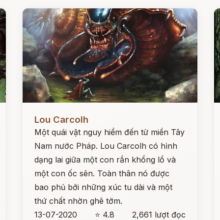
Đọc ngay
Đ
Lou Carcolh
Một quái vật nguy hiểm đến từ miền Tây
Nam nước Pháp. Lou Carcolh có hình
dạng lai giữa một con rắn khổng lồ và
một con ốc sên. Toàn thân nó được
bao phủ bởi những xúc tu dài và một
thứ chất nhờn ghê tởm.
13-07-2020
⭐ 4.8
2,661 lượt đọc