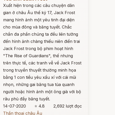
Xuất hiện trong các câu chuyện dân
gian ở châu Âu thế kỷ 17, Jack Frost
mang hình ảnh một yêu tinh đại diện
cho mùa đông và băng tuyết. Chắc
chắn đa phần chúng ta đều liên tưởng
đến hình ảnh chàng thiếu niên điển trai
Jack Frost trong bộ phim hoạt hình
"The Rise of Guardians", thế nhưng
trên thực tế, các tranh vễ về Jack Frost
trong truyền thuyết thường minh họa
bằng 1 con tiểu yêu xấu xí với cái mũi
nhọn, những gai băng tua tủa quanh
người hoặc hình ảnh một ông già với bộ
râu phủ đầy băng tuyết.
14-07-2020
⭐ 4.8
2,692 lượt đọc
Thần thoại châu Âu