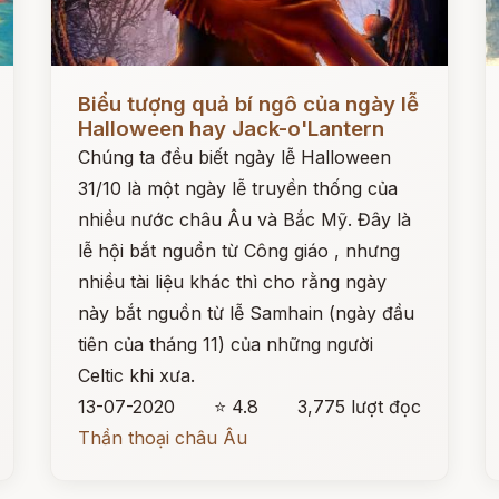
Đọc ngay
Đ
Biểu tượng quả bí ngô của ngày lễ
Halloween hay Jack-o'Lantern
Chúng ta đều biết ngày lễ Halloween
31/10 là một ngày lễ truyền thống của
nhiều nước châu Âu và Bắc Mỹ. Đây là
lễ hội bắt nguồn từ Công giáo , nhưng
nhiều tài liệu khác thì cho rằng ngày
này bắt nguồn từ lễ Samhain (ngày đầu
tiên của tháng 11) của những người
Celtic khi xưa.
13-07-2020
⭐ 4.8
3,775 lượt đọc
Thần thoại châu Âu