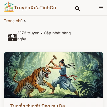
TruyệnXưaTíchCũ
Trang chủ
>
3376 truyện
•
Cập nhật hàng
🏰
ngày
Đọc ngay
Truyền thuyết Đèo mụ Dạ