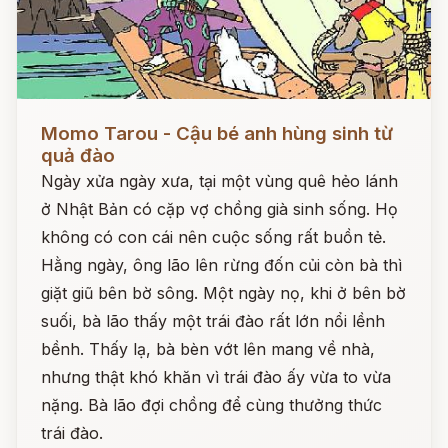
Đọc ngay
Momo Tarou - Cậu bé anh hùng sinh từ
quả đào
Ngày xửa ngày xưa, tại một vùng quê hẻo lánh
ở Nhật Bản có cặp vợ chồng già sinh sống. Họ
không có con cái nên cuộc sống rất buồn tẻ.
Hằng ngày, ông lão lên rừng đốn củi còn bà thì
giặt giũ bên bờ sông. Một ngày nọ, khi ở bên bờ
suối, bà lão thấy một trái đào rất lớn nổi lềnh
bềnh. Thấy lạ, bà bèn vớt lên mang về nhà,
nhưng thật khó khăn vì trái đào ấy vừa to vừa
nặng. Bà lão đợi chồng để cùng thưởng thức
trái đào.