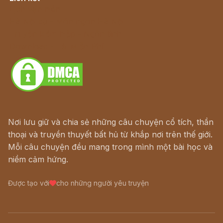
Lịch vạn niên
Hà Nội cũ - Món ngon Hà Nội
Truyện kiếm hiệp - Ngôn tình
Download - Tải Miễn Phí
Nơi lưu giữ và chia sẻ những câu chuyện cổ tích, thần
thoại và truyền thuyết bất hủ từ khắp nơi trên thế giới.
Mỗi câu chuyện đều mang trong mình một bài học và
niềm cảm hứng.
Được tạo với
cho những người yêu truyện