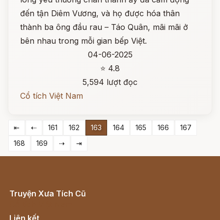
đến tận Diêm Vương, và họ được hóa thân
thành ba ông đầu rau – Táo Quân, mãi mãi ở
bên nhau trong mỗi gian bếp Việt.
04-06-2025
⭐ 4.8
5,594 lượt đọc
Cổ tích Việt Nam
⇤
⇠
161
162
163
164
165
166
167
168
169
⇢
⇥
Truyện Xưa Tích Cũ
Cổ tích Việt Nam
Liên kết