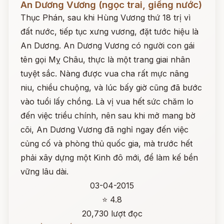
An Dương Vương (ngọc trai, giếng nước)
Thục Phán, sau khi Hùng Vương thứ 18 trị vì
đất nước, tiếp tục xưng vương, đặt tước hiệu là
An Dương. An Dương Vương có người con gái
tên gọi Mỵ Châu, thực là một trang giai nhân
tuyệt sắc. Nàng được vua cha rất mực nâng
niu, chiều chuộng, và lúc bấy giờ cũng đã bước
vào tuổi lấy chồng. Là vị vua hết sức chăm lo
đến việc triều chính, nên sau khi mở mang bờ
cõi, An Dương Vương đã nghỉ ngay đến việc
củng cố và phòng thủ quốc gia, mà trước hết
phải xây dựng một Kinh đô mới, để làm kế bền
vững lâu dài.
03-04-2015
⭐ 4.8
20,730 lượt đọc