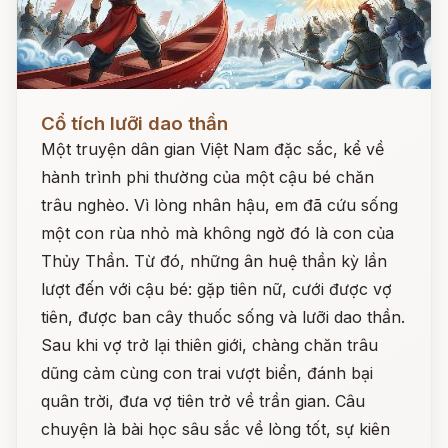
Đọc ngay
Cổ tích lưỡi dao thần
Một truyện dân gian Việt Nam đặc sắc, kể về
hành trình phi thường của một cậu bé chăn
trâu nghèo. Vì lòng nhân hậu, em đã cứu sống
một con rùa nhỏ mà không ngờ đó là con của
Thủy Thần. Từ đó, những ân huệ thần kỳ lần
lượt đến với cậu bé: gặp tiên nữ, cưới được vợ
tiên, được ban cây thuốc sống và lưỡi dao thần.
Sau khi vợ trở lại thiên giới, chàng chăn trâu
dũng cảm cùng con trai vượt biển, đánh bại
quân trời, đưa vợ tiên trở về trần gian. Câu
chuyện là bài học sâu sắc về lòng tốt, sự kiên