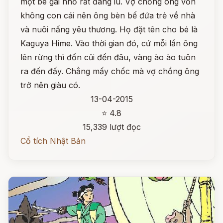
một bé gái nhỏ rất đáng iu. Vợ chồng ông vốn
không con cái nên ông bèn bế đứa trẻ về nhà
và nuôi nấng yêu thương. Họ đặt tên cho bé là
Kaguya Hime. Vào thời gian đó, cứ mỗi lần ông
lên rừng thì đốn củi đến đâu, vàng ào ào tuôn
ra đến đấy. Chẳng mấy chốc mà vợ chồng ông
trở nên giàu có.
13-04-2015
⭐ 4.8
15,339 lượt đọc
Cổ tích Nhật Bản