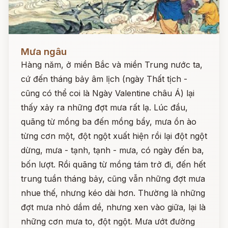
Đọc ngay
Mưa ngâu
Hàng năm, ở miền Bắc và miền Trung nước ta,
cứ đến tháng bảy âm lịch (ngày Thất tịch -
cũng có thể coi là Ngày Valentine châu Á) lại
thấy xảy ra những đợt mưa rất lạ. Lúc đầu,
quãng từ mồng ba đến mồng bẩy, mưa ồn ào
từng cơn một, đột ngột xuất hiện rồi lại đột ngột
dừng, mưa - tạnh, tạnh - mưa, có ngày đến ba,
bốn lượt. Rồi quãng từ mồng tám trở đi, đến hết
trung tuần tháng bảy, cũng vẫn những đợt mưa
nhue thế, nhưng kéo dài hơn. Thường là những
đợt mưa nhỏ dầm dề, nhưng xen vào giữa, lại là
những cơn mưa to, đột ngột. Mưa ướt đường