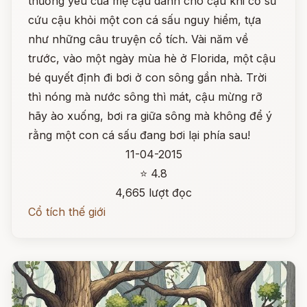
thương yêu của mẹ cậu dành cho cậu khi cố sữ
cứu cậu khỏi một con cá sấu nguy hiểm, tựa
như những câu truyện cổ tích. Vài năm về
trước, vào một ngày mùa hè ở Florida, một cậu
bé quyết định đi bơi ở con sông gần nhà. Trời
thì nóng mà nước sông thì mát, cậu mừng rỡ
hãy ào xuống, bơi ra giữa sông mà không để ý
rằng một con cá sấu đang bơi lại phía sau!
11-04-2015
⭐ 4.8
4,665 lượt đọc
Cổ tích thế giới