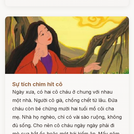
Đọc ngay
Sự tích chim hít cô
Ngày xưa, có hai cô cháu ở chung với nhau
một nhà. Người cô già, chồng chết từ lâu. Đứa
cháu còn bé chừng mười hai tuổi mồ côi cha
mẹ. Nhà họ nghèo, chỉ có vài sào ruộng, không
đủ sống. Cho nên cô cháu ngày ngày phải đi
mò cua bắt ốc hoặc mót hái kiếm ăn. Mấy năm