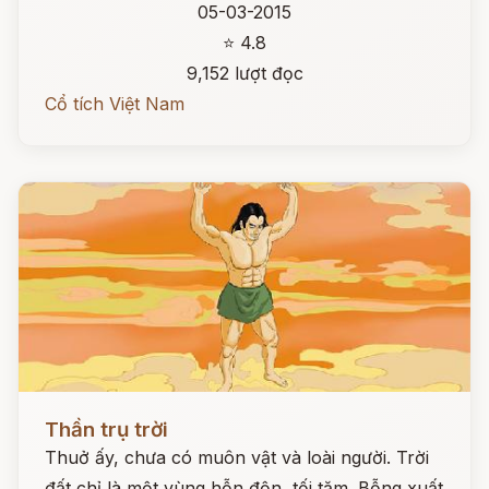
05-03-2015
⭐ 4.8
9,152 lượt đọc
Cổ tích Việt Nam
Đọc ngay
Thần trụ trời
Thuở ấy, chưa có muôn vật và loài người. Trời
đất chỉ là một vùng hỗn độn, tối tăm. Bỗng xuất