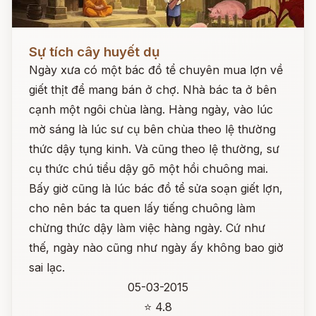
Đọc ngay
Sự tích cây huyết dụ
Ngày xưa có một bác đồ tể chuyên mua lợn về
giết thịt để mang bán ở chợ. Nhà bác ta ở bên
cạnh một ngôi chùa làng. Hàng ngày, vào lúc
mờ sáng là lúc sư cụ bên chùa theo lệ thường
thức dậy tụng kinh. Và cũng theo lệ thường, sư
cụ thức chú tiểu dậy gõ một hồi chuông mai.
Bấy giờ cũng là lúc bác đồ tể sửa soạn giết lợn,
cho nên bác ta quen lấy tiếng chuông làm
chừng thức dậy làm việc hàng ngày. Cứ như
thế, ngày nào cũng như ngày ấy không bao giờ
sai lạc.
05-03-2015
⭐ 4.8