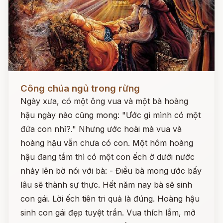
Đọc ngay
Công chúa ngủ trong rừng
Ngày xưa, có một ông vua và một bà hoàng
hậu ngày nào cũng mong: "Ước gì mình có một
đứa con nhỉ?." Nhưng ước hoài mà vua và
hoàng hậu vẫn chưa có con. Một hôm hoàng
hậu đang tắm thì có một con ếch ở dưới nước
nhảy lên bờ nói với bà: - Điều bà mong ước bấy
lâu sẽ thành sự thực. Hết năm nay bà sẽ sinh
con gái. Lời ếch tiên tri quả là đúng. Hoàng hậu
sinh con gái đẹp tuyệt trần. Vua thích lắm, mở