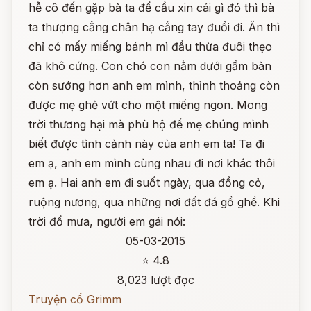
hễ cô đến gặp bà ta để cầu xin cái gì đó thì bà
ta thượng cẳng chân hạ cẳng tay đuổi đi. Ăn thì
chỉ có mấy miếng bánh mì đầu thừa đuôi thẹo
đã khô cứng. Con chó con nằm dưới gầm bàn
còn sướng hơn anh em mình, thỉnh thoảng còn
được mẹ ghẻ vứt cho một miếng ngon. Mong
trời thương hại mà phù hộ để mẹ chúng mình
biết được tình cảnh này của anh em ta! Ta đi
em ạ, anh em mình cùng nhau đi nơi khác thôi
em ạ. Hai anh em đi suốt ngày, qua đồng cỏ,
ruộng nương, qua những nơi đất đá gồ ghề. Khi
trời đổ mưa, người em gái nói:
05-03-2015
⭐ 4.8
8,023 lượt đọc
Truyện cổ Grimm