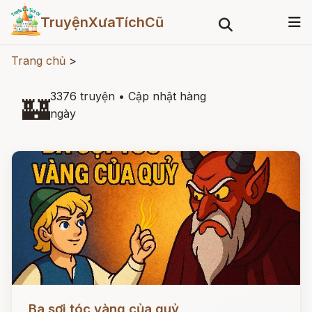
TruyệnXưaTíchCũ
Trang chủ
>
3376 truyện
•
Cập nhật hàng
🏰
ngày
Đọc ngay
Ba sợi tóc vàng của quỷ