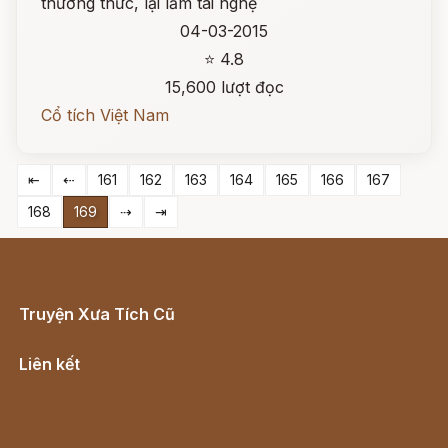
thường thức, lại lắm tài nghệ
04-03-2015
⭐ 4.8
15,600 lượt đọc
Cổ tích Việt Nam
⇤
⇠
161
162
163
164
165
166
167
168
169
⇢
⇥
Truyện Xưa Tích Cũ
Cổ tích Việt Nam
Liên kết
Lịch vạn niên
Hà Nội cũ - Món ngon Hà Nội
Truyện kiếm hiệp - Ngôn tình