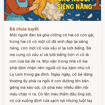
Đọc ngay
Bà chúa tuyết
Một người đàn bà góa chồng có hai cô con gái,
trong hai cô có một cô đã xinh đẹp lại siêng
năng, còn một cô vừa xấu xí lại lười biếng. Bà
mẹ cưng cô xấu xí và lười biếng hơn vì cô là
con của bà đẻ ra. Mọi việc trong nhà cô kia
phải đảm nhận nên người cô bụi bậm như cô
Lọ Lem trong gia đình. Ngày ngày, cô bé đáng
thương ấy phải ra ngồi ở con đường lớn bên
giếng mà kéo sợi, cô phải kéo nhiều đến nỗi
máu cháy rỉ ra. Có lần máu thấm đầu ống sợi,
cô cúi xuống định rửa sạch sợi nhưng tuột tay