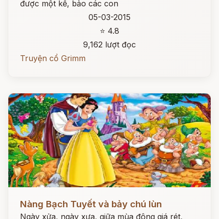
được một kế, bảo các con
05-03-2015
⭐ 4.8
9,162 lượt đọc
Truyện cổ Grimm
Đọc ngay
Nàng Bạch Tuyết và bảy chú lùn
Ngày xửa, ngày xưa, giữa mùa đông giá rét,