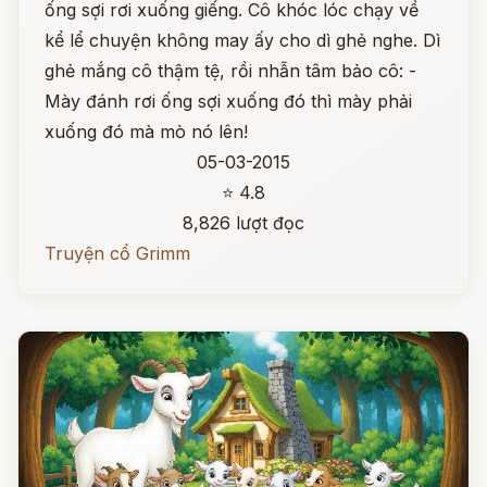
ống sợi rơi xuống giếng. Cô khóc lóc chạy về
kể lể chuyện không may ấy cho dì ghẻ nghe. Dì
ghẻ mắng cô thậm tệ, rồi nhẫn tâm bảo cô: -
Mày đánh rơi ống sợi xuống đó thì mày phải
xuống đó mà mò nó lên!
05-03-2015
⭐ 4.8
8,826 lượt đọc
Truyện cổ Grimm