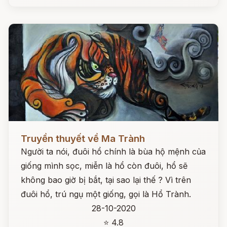
Đọc ngay
Truyền thuyết về Ma Trành
Người ta nói, đuôi hổ chính là bùa hộ mệnh của
giống mình sọc, miễn là hổ còn đuôi, hổ sẽ
không bao giờ bị bắt, tại sao lại thế ? Vì trên
đuôi hổ, trú ngụ một giống, gọi là Hổ Trành.
28-10-2020
⭐ 4.8