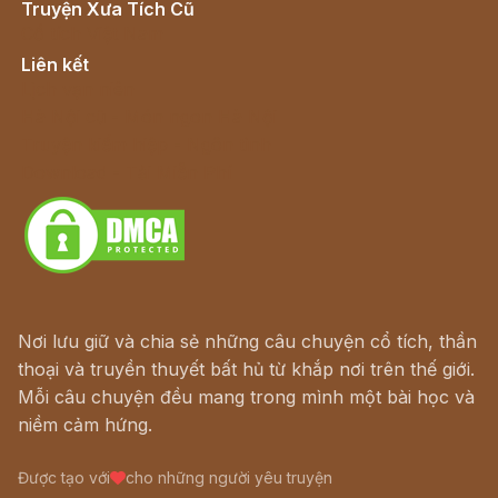
Truyện Xưa Tích Cũ
Cổ tích Việt Nam
Liên kết
Lịch vạn niên
Hà Nội cũ - Món ngon Hà Nội
Truyện kiếm hiệp - Ngôn tình
Download - Tải Miễn Phí
Nơi lưu giữ và chia sẻ những câu chuyện cổ tích, thần
thoại và truyền thuyết bất hủ từ khắp nơi trên thế giới.
Mỗi câu chuyện đều mang trong mình một bài học và
niềm cảm hứng.
Được tạo với
cho những người yêu truyện