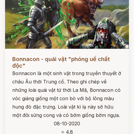
Đọc ngay
Bonnacon - quái vật "phóng uế chất
độc"
Bonnacon là một sinh vật trong truyền thuyết ở
châu Âu thời Trung cổ. Theo ghi chép về
những loài quái vật từ thời La Mã, Bonnacon có
vóc giáng giống một con bò với bộ lông màu
hung đỏ đặc trưng. Loài vật kì lạ này sở hữu
một đôi sừng cong và có bờm giống bờm ngựa.
08-10-2020
⭐ 4.8