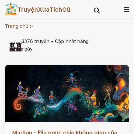
TruyệnXưaTíchCũ
Trang chủ
>
3376 truyện
•
Cập nhật hàng
🏰
ngày
Đọc ngay
Mictlan - Địa ngục chín không gian của