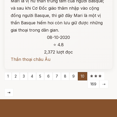
Mari là vị nữ thần trung tâm của người Basque;
và sau khi Cơ Đốc giáo thâm nhập vào cộng
đồng người Basque, thì giờ đây Mari là một vị
thần Basque hiếm hoi còn lưu giữ được những
giai thoại trong dân gian.
08-10-2020
⭐ 4.8
2,372 lượt đọc
Thần thoại châu Âu
❀ ❀ ❀
1
2
3
4
5
6
7
8
9
10
169
⇢
⇥