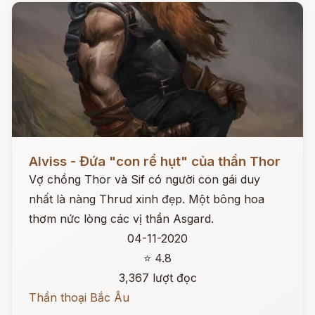
Đọc ngay
Alviss - Đứa "con rể hụt" của thần Thor
Vợ chồng Thor và Sif có người con gái duy
nhất là nàng Thrud xinh đẹp. Một bông hoa
thơm nức lòng các vị thần Asgard.
04-11-2020
⭐ 4.8
3,367 lượt đọc
Thần thoại Bắc Âu