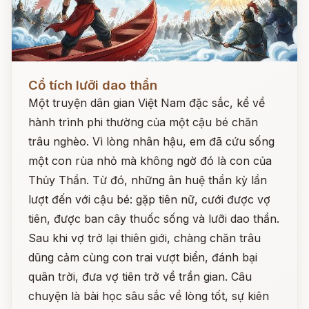
Đọc ngay
Cổ tích lưỡi dao thần
Một truyện dân gian Việt Nam đặc sắc, kể về
hành trình phi thường của một cậu bé chăn
trâu nghèo. Vì lòng nhân hậu, em đã cứu sống
một con rùa nhỏ mà không ngờ đó là con của
Thủy Thần. Từ đó, những ân huệ thần kỳ lần
lượt đến với cậu bé: gặp tiên nữ, cưới được vợ
tiên, được ban cây thuốc sống và lưỡi dao thần.
Sau khi vợ trở lại thiên giới, chàng chăn trâu
dũng cảm cùng con trai vượt biển, đánh bại
quân trời, đưa vợ tiên trở về trần gian. Câu
chuyện là bài học sâu sắc về lòng tốt, sự kiên