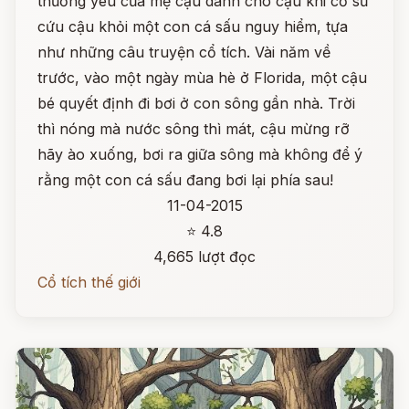
thương yêu của mẹ cậu dành cho cậu khi cố sữ
cứu cậu khỏi một con cá sấu nguy hiểm, tựa
như những câu truyện cổ tích. Vài năm về
trước, vào một ngày mùa hè ở Florida, một cậu
bé quyết định đi bơi ở con sông gần nhà. Trời
thì nóng mà nước sông thì mát, cậu mừng rỡ
hãy ào xuống, bơi ra giữa sông mà không để ý
rằng một con cá sấu đang bơi lại phía sau!
11-04-2015
⭐ 4.8
4,665 lượt đọc
Cổ tích thế giới