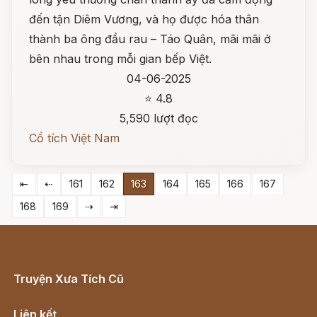
đến tận Diêm Vương, và họ được hóa thân
thành ba ông đầu rau – Táo Quân, mãi mãi ở
bên nhau trong mỗi gian bếp Việt.
04-06-2025
⭐ 4.8
5,590 lượt đọc
Cổ tích Việt Nam
⇤
⇠
161
162
163
164
165
166
167
168
169
⇢
⇥
Truyện Xưa Tích Cũ
Cổ tích Việt Nam
Liên kết