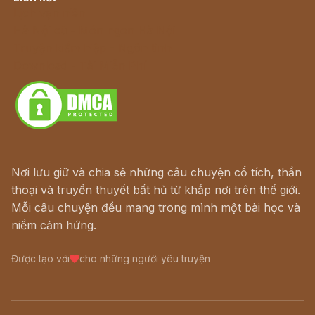
Lịch vạn niên
Hà Nội cũ - Món ngon Hà Nội
Truyện kiếm hiệp - Ngôn tình
Download - Tải Miễn Phí
Nơi lưu giữ và chia sẻ những câu chuyện cổ tích, thần
thoại và truyền thuyết bất hủ từ khắp nơi trên thế giới.
Mỗi câu chuyện đều mang trong mình một bài học và
niềm cảm hứng.
Được tạo với
cho những người yêu truyện