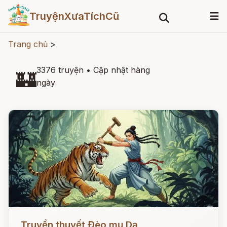
TruyệnXưaTíchCũ
Trang chủ
>
3376 truyện
•
Cập nhật hàng
🏰
ngày
Đọc ngay
Truyền thuyết Đèo mụ Dạ