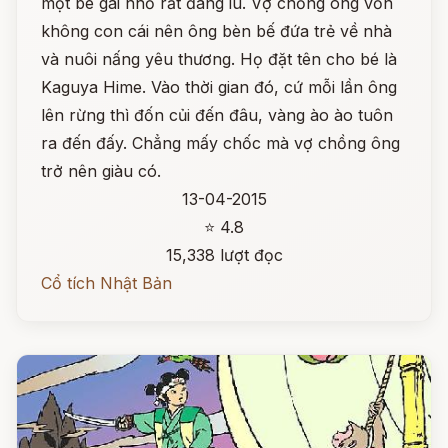
một bé gái nhỏ rất đáng iu. Vợ chồng ông vốn
không con cái nên ông bèn bế đứa trẻ về nhà
và nuôi nấng yêu thương. Họ đặt tên cho bé là
Kaguya Hime. Vào thời gian đó, cứ mỗi lần ông
lên rừng thì đốn củi đến đâu, vàng ào ào tuôn
ra đến đấy. Chẳng mấy chốc mà vợ chồng ông
trở nên giàu có.
13-04-2015
⭐ 4.8
15,338 lượt đọc
Cổ tích Nhật Bản