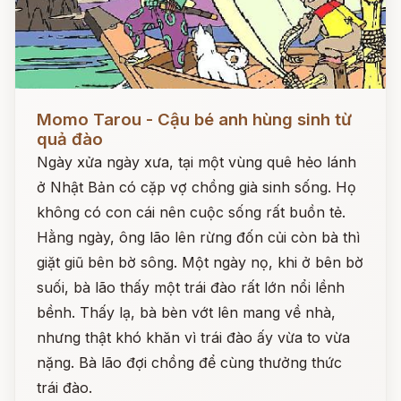
Đọc ngay
Momo Tarou - Cậu bé anh hùng sinh từ
quả đào
Ngày xửa ngày xưa, tại một vùng quê hẻo lánh
ở Nhật Bản có cặp vợ chồng già sinh sống. Họ
không có con cái nên cuộc sống rất buồn tẻ.
Hằng ngày, ông lão lên rừng đốn củi còn bà thì
giặt giũ bên bờ sông. Một ngày nọ, khi ở bên bờ
suối, bà lão thấy một trái đào rất lớn nổi lềnh
bềnh. Thấy lạ, bà bèn vớt lên mang về nhà,
nhưng thật khó khăn vì trái đào ấy vừa to vừa
nặng. Bà lão đợi chồng để cùng thưởng thức
trái đào.