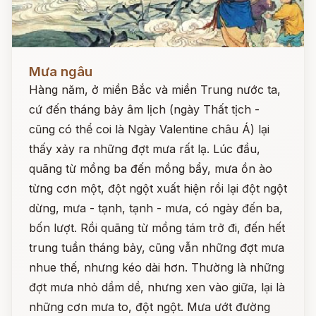
Đọc ngay
Mưa ngâu
Hàng năm, ở miền Bắc và miền Trung nước ta,
cứ đến tháng bảy âm lịch (ngày Thất tịch -
cũng có thể coi là Ngày Valentine châu Á) lại
thấy xảy ra những đợt mưa rất lạ. Lúc đầu,
quãng từ mồng ba đến mồng bẩy, mưa ồn ào
từng cơn một, đột ngột xuất hiện rồi lại đột ngột
dừng, mưa - tạnh, tạnh - mưa, có ngày đến ba,
bốn lượt. Rồi quãng từ mồng tám trở đi, đến hết
trung tuần tháng bảy, cũng vẫn những đợt mưa
nhue thế, nhưng kéo dài hơn. Thường là những
đợt mưa nhỏ dầm dề, nhưng xen vào giữa, lại là
những cơn mưa to, đột ngột. Mưa ướt đường