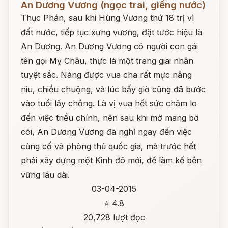
An Dương Vương (ngọc trai, giếng nước)
Thục Phán, sau khi Hùng Vương thứ 18 trị vì
đất nước, tiếp tục xưng vương, đặt tước hiệu là
An Dương. An Dương Vương có người con gái
tên gọi Mỵ Châu, thực là một trang giai nhân
tuyệt sắc. Nàng được vua cha rất mực nâng
niu, chiều chuộng, và lúc bấy giờ cũng đã bước
vào tuổi lấy chồng. Là vị vua hết sức chăm lo
đến việc triều chính, nên sau khi mở mang bờ
cõi, An Dương Vương đã nghỉ ngay đến việc
củng cố và phòng thủ quốc gia, mà trước hết
phải xây dựng một Kinh đô mới, để làm kế bền
vững lâu dài.
03-04-2015
⭐ 4.8
20,728 lượt đọc