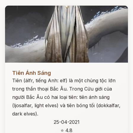
Đọc ngay
Tiên Ánh Sáng
Tiên (álfr, tiếng Anh: elf) là một chủng tộc lớn
trong thần thoại Bắc Âu. Trong Cửu giới của
người Bắc Âu có hai loại tiên: tiên ánh sáng
(ljosalfar, light elves) và tiên bóng tối (dokkalfar,
dark elves).
25-04-2021
⭐ 4.8