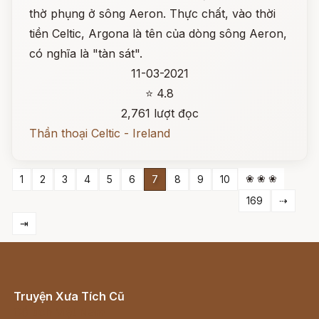
thờ phụng ở sông Aeron. Thực chất, vào thời
tiền Celtic, Argona là tên của dòng sông Aeron,
có nghĩa là "tàn sát".
11-03-2021
⭐ 4.8
2,761 lượt đọc
Thần thoại Celtic - Ireland
❀ ❀ ❀
1
2
3
4
5
6
7
8
9
10
169
⇢
⇥
Truyện Xưa Tích Cũ
Cổ tích Việt Nam