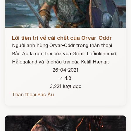
Đọc ngay
Lời tiên tri về cái chết của Orvar-Oddr
Người anh hùng Orvar-Oddr trong thần thoại
Bắc Âu là con trai của vua Grímr Loðinkinni xứ
Hålogaland và là cháu trai của Ketill Hængr.
26-04-2021
⭐ 4.8
3,221 lượt đọc
Thần thoại Bắc Âu