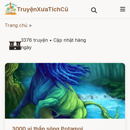
TruyệnXưaTíchCũ
Trang chủ
>
3376 truyện
•
Cập nhật hàng
🏰
ngày
Đọc ngay
3000 vị thần sông Potamoi