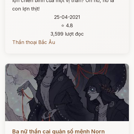
lợn chiến binh của một vị thần? Oh no, nó là
con lợn thịt!
25-04-2021
⭐ 4.8
3,599 lượt đọc
Thần thoại Bắc Âu
Đọc ngay
Ba nữ thần cai quản số mệnh Norn