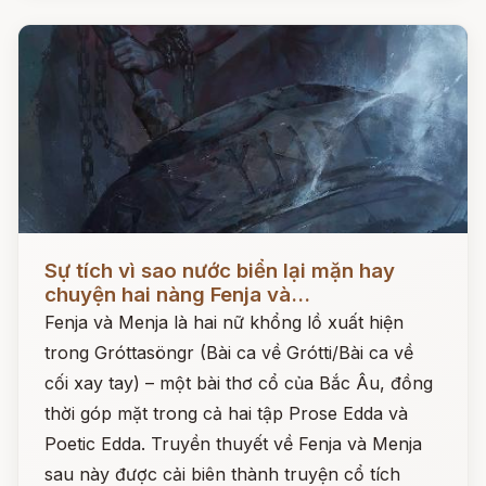
Đọc ngay
Sự tích vì sao nước biển lại mặn hay
chuyện hai nàng Fenja và...
Fenja và Menja là hai nữ khổng lồ xuất hiện
trong Gróttasöngr (Bài ca về Grótti/Bài ca về
cối xay tay) – một bài thơ cổ của Bắc Âu, đồng
thời góp mặt trong cả hai tập Prose Edda và
Poetic Edda. Truyền thuyết về Fenja và Menja
sau này được cải biên thành truyện cổ tích