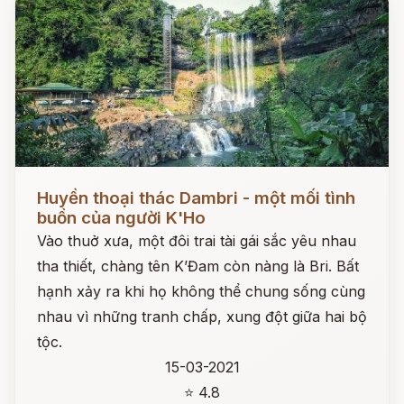
Đọc ngay
Huyền thoại thác Dambri - một mối tình
buồn của người K'Ho
Vào thuở xưa, một đôi trai tài gái sắc yêu nhau
tha thiết, chàng tên K’Đam còn nàng là Bri. Bất
hạnh xảy ra khi họ không thể chung sống cùng
nhau vì những tranh chấp, xung đột giữa hai bộ
tộc.
15-03-2021
⭐ 4.8