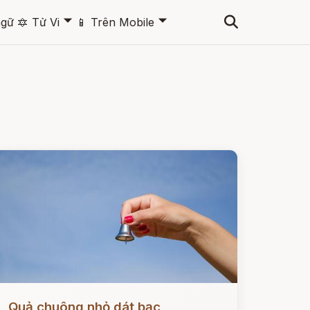
🞃
🞃
ngữ
🔯
Tử Vi
📱
Trên Mobile
ọc ngay
Quả chuông nhỏ dát bạc