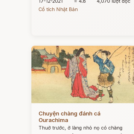
17-12-2021
⭐ 4.8
4,070 lượt đọc
Cổ tích Nhật Bản
Đọc ngay
Chuyện chàng đánh cá
Ourachima
Thuở trước, ở làng nhỏ nọ có chàng