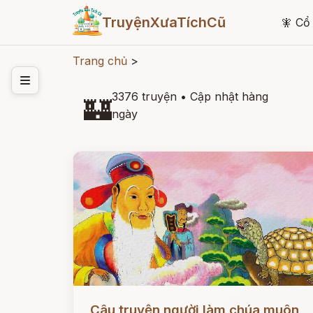
TruyệnXưaTíchCũ
🧚
Cổ 
Trang chủ
>
3376 truyện
•
Cập nhật hàng
🏰
ngày
Đọc ngay
Câu truyện người làm chúa muôn