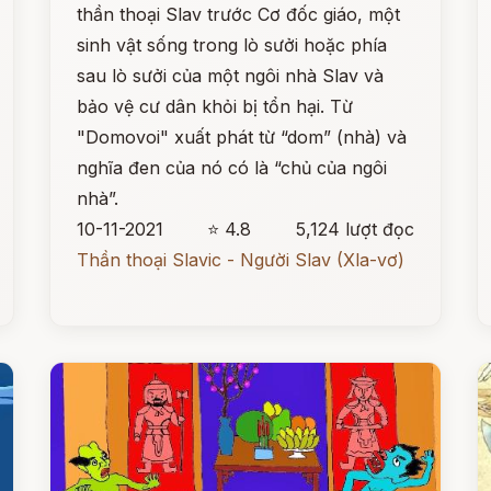
thần thoại Slav trước Cơ đốc giáo, một
sinh vật sống trong lò sưởi hoặc phía
sau lò sưởi của một ngôi nhà Slav và
bảo vệ cư dân khỏi bị tổn hại. Từ
"Domovoi" xuất phát từ “dom” (nhà) và
nghĩa đen của nó có là “chủ của ngôi
nhà”.
10-11-2021
⭐ 4.8
5,124 lượt đọc
Thần thoại Slavic - Người Slav (Xla-vơ)