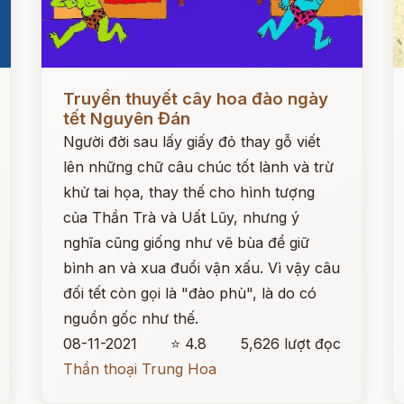
Đọc ngay
Đ
Truyền thuyết cây hoa đào ngày
tết Nguyên Đán
Người đời sau lấy giấy đỏ thay gỗ viết
lên những chữ câu chúc tốt lành và trừ
khử tai họa, thay thế cho hình tượng
của Thần Trà và Uất Lũy, nhưng ý
nghĩa cũng giống như vẽ bùa để giữ
bình an và xua đuổi vận xấu. Vì vậy câu
đối tết còn gọi là "đào phù", là do có
nguồn gốc như thế.
08-11-2021
⭐ 4.8
5,626 lượt đọc
Thần thoại Trung Hoa