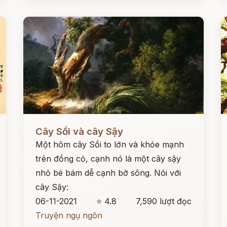
Đọc ngay
Đ
Cây Sồi và cây Sậy
Một hôm cây Sồi to lớn và khỏe mạnh
trên đồng cỏ, cạnh nó là một cây sậy
nhỏ bé bám dễ cạnh bờ sông. Nói với
cây Sậy:
06-11-2021
⭐ 4.8
7,590 lượt đọc
Truyện ngụ ngôn