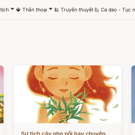
🞃
🞃
tích
🔱
Thần thoại
🕌
Truyền thuyết
🙋
Ca dao - Tục 
Đọc ngay
Đ
Sự tích cây nhọ nồi hay chuyện