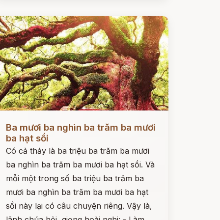
ọc ngay
Ba mươi ba nghìn ba trăm ba mươi
ba hạt sồi
Có cả thảy là ba triệu ba trăm ba mươi
ba nghìn ba trăm ba mươi ba hạt sồi. Và
mỗi một trong số ba triệu ba trăm ba
mươi ba nghìn ba trăm ba mươi ba hạt
sồi này lại có câu chuyện riêng. Vậy là,
lãnh chúa hỏi, giọng hoài nghi: - Làm