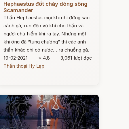
Hephaestus đốt cháy dòng sông
Scamander
Thần Hephaestus mọi khi chỉ đứng sau
cánh gà, rèn đẽo vũ khí cho thần và
người chứ hiếm khi ra tay. Nhưng một
khi ông đã “tung chưởng” thì các anh
thần khác chỉ có nước… ra chuồng gà.
19-02-2021
⭐ 4.8
3,061 lượt đọc
Thần thoại Hy Lạp