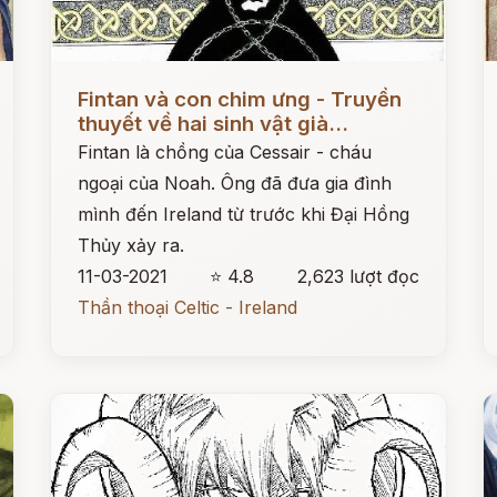
Đọc ngay
Đ
Fintan và con chim ưng - Truyền
thuyết về hai sinh vật già...
Fintan là chồng của Cessair - cháu
ngoại của Noah. Ông đã đưa gia đình
mình đến Ireland từ trước khi Đại Hồng
Thủy xảy ra.
11-03-2021
⭐ 4.8
2,623 lượt đọc
Thần thoại Celtic - Ireland