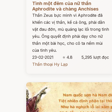
Tình một đêm của nữ thần
Aphrodite và chàng Anchises
Thần Zeus bực mình vì Aphrodite đã
khiến các vị thần, kể cả ông, phải dằn
vặt đau đớn, mù quáng lạc lối trong tình
yêu. Ông quyết định phải dạy cho nữ
thần một bài học, cho cô ta nếm mùi
của tình yêu.
23-02-2021
⭐ 4.8
5,295 lượt đọc
Thần thoại Hy Lạp