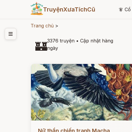
TruyệnXưaTíchCũ
🧚
Cổ 
Trang chủ
>
3376 truyện
•
Cập nhật hàng
🏰
ngày
Đọc ngay
Nữ thần chiến tranh Macha