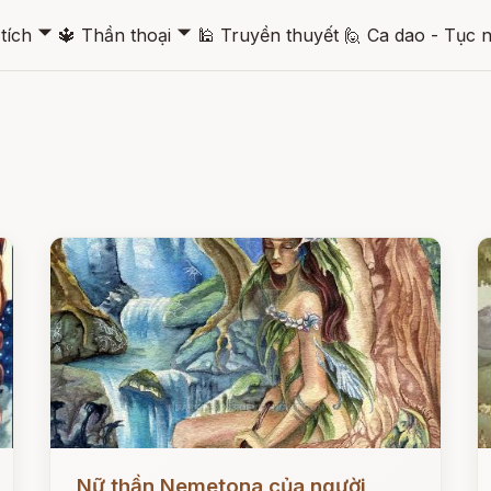
🞃
🞃
tích
🔱
Thần thoại
🕌
Truyền thuyết
🙋
Ca dao - Tục 
Đọc ngay
Đ
Nữ thần Nemetona của người