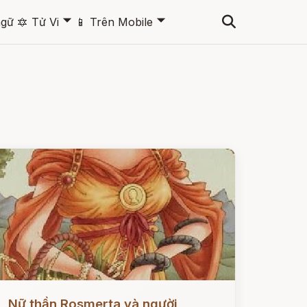
🞃
🞃
ngữ
🔯
Tử Vi
📱
Trên Mobile
ọc ngay
Nữ thần Rosmerta và người