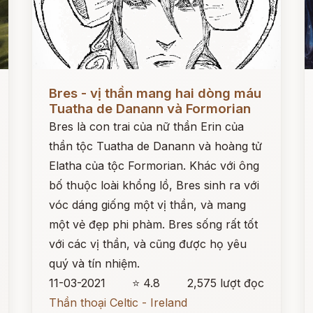
Đọc ngay
Đ
Bres - vị thần mang hai dòng máu
Tuatha de Danann và Formorian
Bres là con trai của nữ thần Erin của
thần tộc Tuatha de Danann và hoàng tử
Elatha của tộc Formorian. Khác với ông
bố thuộc loài khổng lồ, Bres sinh ra với
vóc dáng giống một vị thần, và mang
một vẻ đẹp phi phàm. Bres sống rất tốt
với các vị thần, và cũng được họ yêu
quý và tín nhiệm.
11-03-2021
⭐ 4.8
2,575 lượt đọc
Thần thoại Celtic - Ireland