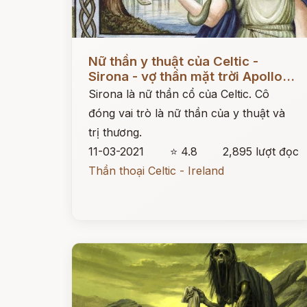
Đọc ngay
Nữ thần y thuật của Celtic -
Sirona - vợ thần mặt trời Apollo...
Sirona là nữ thần cổ của Celtic. Cô
đóng vai trò là nữ thần của y thuật và
trị thương.
11-03-2021
⭐ 4.8
2,895 lượt đọc
Thần thoại Celtic - Ireland