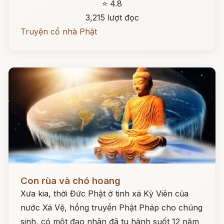
⭐ 4.8
3,215 lượt đọc
Truyện cổ nhà Phật
Đọc ngay
Con rùa và chó hoang
Xưa kia, thời Đức Phật ở tinh xá Kỳ Viên của
nước Xá Vệ, hồng truyền Phật Pháp cho chúng
sinh, có một đạo nhân đã tu hành suốt 12 năm