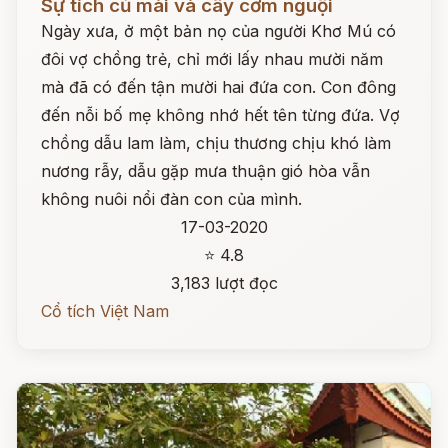
Sự tích củ mài và cây cơm nguội
Ngày xưa, ở một bản nọ của người Khơ Mú có
đôi vợ chồng trẻ, chỉ mới lấy nhau mười năm
mà đã có đến tận mười hai đứa con. Con đông
đến nỗi bố mẹ không nhớ hết tên từng đứa. Vợ
chồng dẫu lam làm, chịu thương chịu khó làm
nương rẫy, dẫu gặp mưa thuận gió hòa vẫn
không nuôi nổi đàn con của mình.
17-03-2020
⭐ 4.8
3,183 lượt đọc
Cổ tích Việt Nam