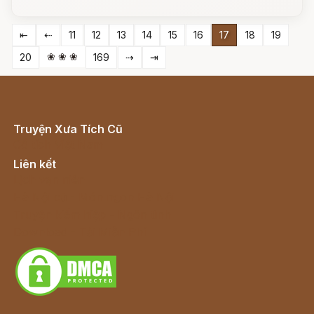
⇤
⇠
11
12
13
14
15
16
17
18
19
❀ ❀ ❀
20
169
⇢
⇥
Truyện Xưa Tích Cũ
Cổ tích Việt Nam
Liên kết
Lịch vạn niên
Hà Nội cũ - Món ngon Hà Nội
Truyện kiếm hiệp - Ngôn tình
Download - Tải Miễn Phí