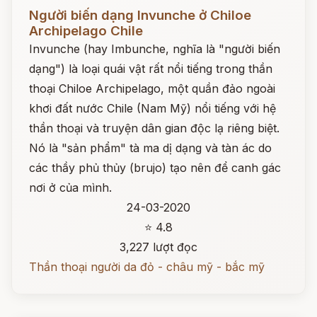
Đọc ngay
Người biến dạng Invunche ở Chiloe
Archipelago Chile
Invunche (hay Imbunche, nghĩa là "người biến
dạng") là loại quái vật rất nổi tiếng trong thần
thoại Chiloe Archipelago, một quần đảo ngoài
khơi đất nước Chile (Nam Mỹ) nổi tiếng với hệ
thần thoại và truyện dân gian độc lạ riêng biệt.
Nó là "sản phẩm" tà ma dị dạng và tàn ác do
các thầy phủ thủy (brujo) tạo nên để canh gác
nơi ở của mình.
24-03-2020
⭐ 4.8
3,227 lượt đọc
Thần thoại người da đỏ - châu mỹ - bắc mỹ