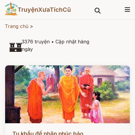
TruyệnXưaTíchCũ
Trang chủ
>
3376 truyện
•
Cập nhật hàng
🏰
ngày
Đọc ngay
Tu khẩu để nhận phúc báo