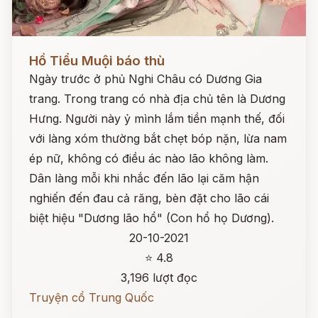
Đọc ngay
Hồ Tiểu Muội báo thù
Ngày trước ở phủ Nghi Châu có Dương Gia
trang. Trong trang có nhà địa chủ tên là Dương
Hưng. Người này ỷ mình lắm tiền mạnh thế, đối
với làng xóm thường bắt chẹt bóp nặn, lừa nam
ép nữ, không có điều ác nào lão không làm.
Dân làng mỗi khi nhắc đến lão lại căm hận
nghiến đến đau cả răng, bèn đặt cho lão cái
biệt hiệu "Dương lão hổ" (Con hổ họ Dương).
20-10-2021
⭐ 4.8
3,196 lượt đọc
Truyện cổ Trung Quốc