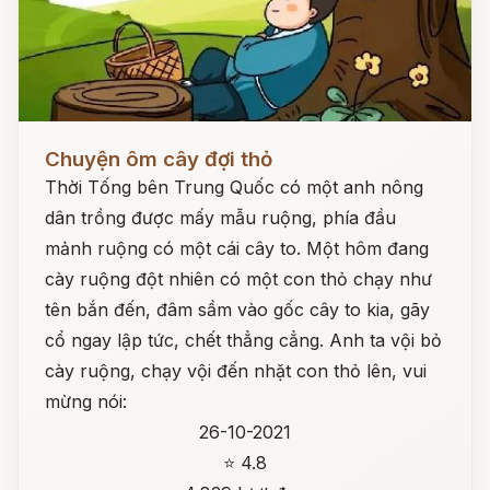
Đọc ngay
Chuyện ôm cây đợi thỏ
Thời Tống bên Trung Quốc có một anh nông
dân trồng được mấy mẫu ruộng, phía đầu
mảnh ruộng có một cái cây to. Một hôm đang
cày ruộng đột nhiên có một con thỏ chạy như
tên bắn đến, đâm sầm vào gốc cây to kia, gãy
cổ ngay lập tức, chết thẳng cẳng. Anh ta vội bỏ
cày ruộng, chạy vội đến nhặt con thỏ lên, vui
mừng nói:
26-10-2021
⭐ 4.8