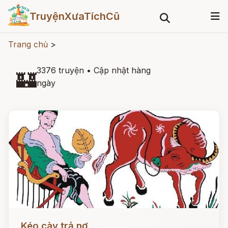
TruyệnXưaTíchCũ
Trang chủ
>
3376 truyện
•
Cập nhật hàng
🏰
ngày
Đọc ngay
Kéo cày trả nợ