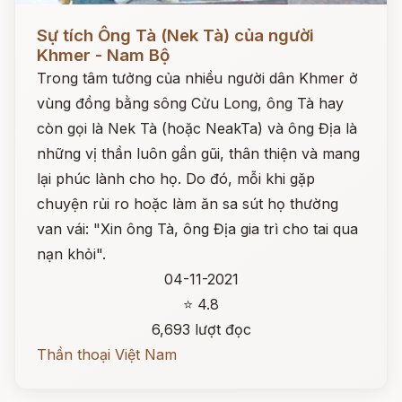
Đọc ngay
Sự tích Ông Tà (Nek Tà) của người
Khmer - Nam Bộ
Trong tâm tưởng của nhiều người dân Khmer ở
vùng đồng bằng sông Cửu Long, ông Tà hay
còn gọi là Nek Tà (hoặc NeakTa) và ông Địa là
những vị thần luôn gần gũi, thân thiện và mang
lại phúc lành cho họ. Do đó, mỗi khi gặp
chuyện rủi ro hoặc làm ăn sa sút họ thường
van vái: "Xin ông Tà, ông Địa gia trì cho tai qua
nạn khỏi".
04-11-2021
⭐ 4.8
6,693 lượt đọc
Thần thoại Việt Nam