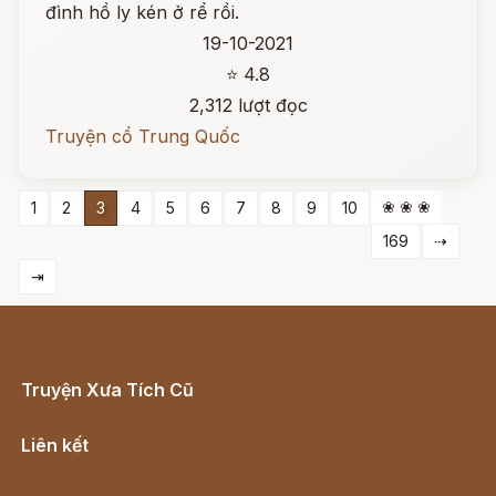
đình hồ ly kén ở rể rồi.
19-10-2021
⭐ 4.8
2,312 lượt đọc
Truyện cổ Trung Quốc
❀ ❀ ❀
1
2
3
4
5
6
7
8
9
10
169
⇢
⇥
Truyện Xưa Tích Cũ
Cổ tích Việt Nam
Liên kết
Lịch vạn niên