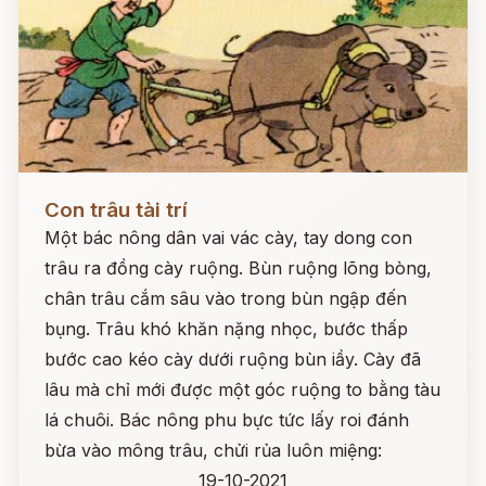
Đọc ngay
Con trâu tài trí
Một bác nông dân vai vác cày, tay dong con
trâu ra đồng cày ruộng. Bùn ruộng lõng bòng,
chân trâu cắm sâu vào trong bùn ngập đến
bụng. Trâu khó khăn nặng nhọc, bước thấp
bước cao kéo cày dưới ruộng bùn iầy. Cày đã
lâu mà chỉ mới được một góc ruộng to bằng tàu
lá chuôi. Bác nông phu bực tức lấy roi đánh
bừa vào mông trâu, chửi rủa luôn miệng:
19-10-2021