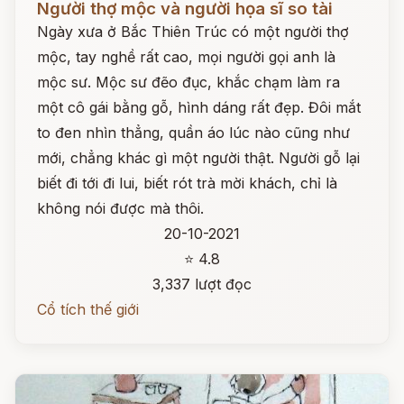
Người thợ mộc và người họa sĩ so tài
Ngày xưa ở Bắc Thiên Trúc có một người thợ
mộc, tay nghề rất cao, mọi người gọi anh là
mộc sư. Mộc sư đẽo đục, khắc chạm làm ra
một cô gái bằng gỗ, hình dáng rất đẹp. Đôi mắt
to đen nhìn thẳng, quần áo lúc nào cũng như
mới, chẳng khác gì một người thật. Người gỗ lại
biết đi tới đi lui, biết rót trà mời khách, chỉ là
không nói được mà thôi.
20-10-2021
⭐ 4.8
3,337 lượt đọc
Cổ tích thế giới