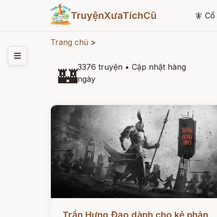
TruyệnXưaTíchCũ
🧚
Cổ 
Trang chủ
>
3376 truyện
•
Cập nhật hàng
🏰
ngày
Đọc ngay
Trần Hưng Đạo dành cho kẻ phản