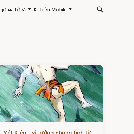
🞃
🞃
ngữ
🔯
Tử Vi
📱
Trên Mobile
ọc ngay
Yết Kiêu - vị tướng chung tình từ