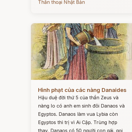
Thần thoại Nhật Bản
Đọc ngay
Hình phạt của các nàng Danaides
Hậu duệ đời thứ 5 của thần Zeus và
nàng Io có anh em sinh đôi Danaos và
Egyptos. Danaos làm vua Lybia còn
Egyptos thì trị vì Ai Cập. Trùng hợp
thay, Danaos có 50 người con gái, gọi