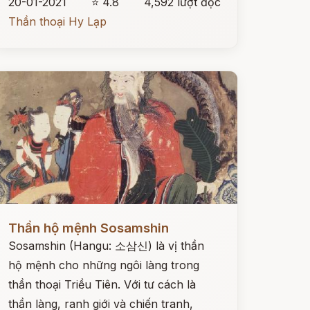
20-01-2021
⭐ 4.8
4,592 lượt đọc
Thần thoại Hy Lạp
ọc ngay
Thần hộ mệnh Sosamshin
Sosamshin (Hangu: 소삼신) là vị thần
hộ mệnh cho những ngôi làng trong
thần thoại Triều Tiên. Với tư cách là
thần làng, ranh giới và chiến tranh,