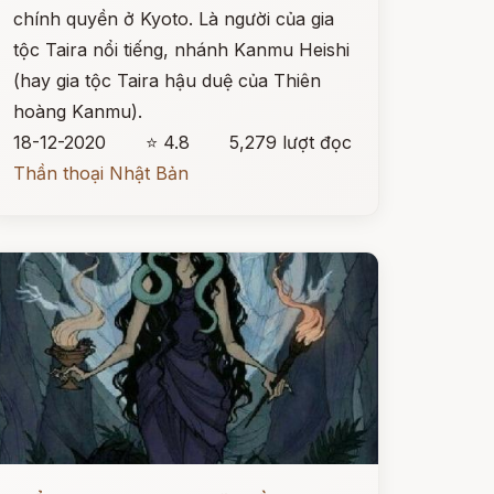
chính quyền ở Kyoto. Là người của gia
tộc Taira nổi tiếng, nhánh Kanmu Heishi
(hay gia tộc Taira hậu duệ của Thiên
hoàng Kanmu).
18-12-2020
⭐ 4.8
5,279 lượt đọc
Thần thoại Nhật Bản
ọc ngay