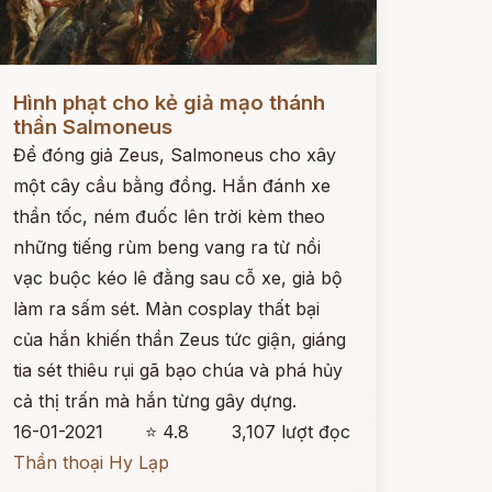
ọc ngay
Hình phạt cho kẻ giả mạo thánh
thần Salmoneus
Để đóng giả Zeus, Salmoneus cho xây
một cây cầu bằng đồng. Hắn đánh xe
thần tốc, ném đuốc lên trời kèm theo
những tiếng rùm beng vang ra từ nồi
vạc buộc kéo lê đằng sau cỗ xe, giả bộ
làm ra sấm sét. Màn cosplay thất bại
của hắn khiến thần Zeus tức giận, giáng
tia sét thiêu rụi gã bạo chúa và phá hủy
cả thị trấn mà hắn từng gây dựng.
16-01-2021
⭐ 4.8
3,107 lượt đọc
Thần thoại Hy Lạp