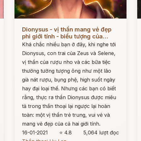
Đọc ngay
Đ
Dionysus - vị thần mang vẻ đẹp
phi giới tính - biểu tượng của...
Khá chắc nhiều bạn ở đây, khi nghe tới
Dionysus, con trai của Zeus và Selene,
vị thần của rượu nho và các bữa tiệc
thường tưởng tượng ông như một lão
già nát rượu, bụng phệ, high suốt ngày
hay đại loại thế. Nhưng các bạn có biết
rằng, thực ra thần Dionysus được miêu
tả trong thần thoại lại ngược lại hoàn
toàn: một vị thần trẻ trung, vui vẻ và
mang vẻ đẹp của cả hai giới tính.
16-01-2021
⭐ 4.8
5,064 lượt đọc