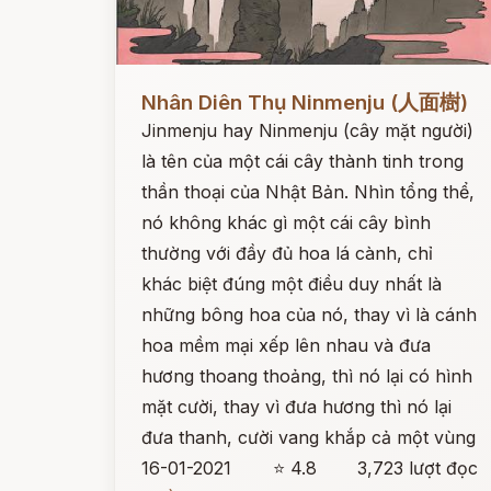
Đọc ngay
Nhân Diên Thụ Ninmenju (人面樹)
Jinmenju hay Ninmenju (cây mặt người)
là tên của một cái cây thành tinh trong
thần thoại của Nhật Bản. Nhìn tổng thể,
nó không khác gì một cái cây bình
thường với đầy đủ hoa lá cành, chỉ
khác biệt đúng một điều duy nhất là
những bông hoa của nó, thay vì là cánh
hoa mềm mại xếp lên nhau và đưa
hương thoang thoảng, thì nó lại có hình
mặt cười, thay vì đưa hương thì nó lại
đưa thanh, cười vang khắp cả một vùng
16-01-2021
⭐ 4.8
3,723 lượt đọc