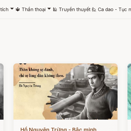
🞃
🞃
tích
🔱
Thần thoại
🕌
Truyền thuyết
🙋
Ca dao - Tục 
Đọc ngay
Đ
Hồ Nguyên Trừng - Bậc minh