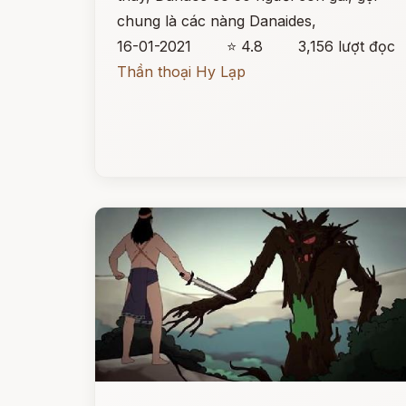
chung là các nàng Danaides,
16-01-2021
⭐ 4.8
3,156 lượt đọc
Thần thoại Hy Lạp
Đọc ngay