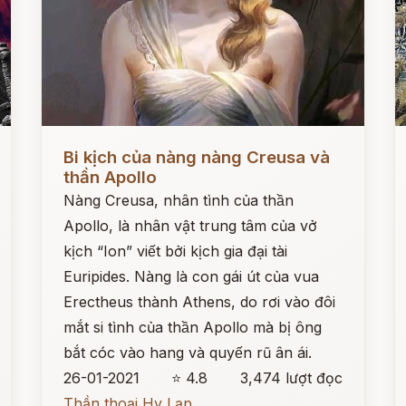
Đọc ngay
Đ
Bi kịch của nàng nàng Creusa và
thần Apollo
Nàng Creusa, nhân tình của thần
Apollo, là nhân vật trung tâm của vở
kịch “Ion” viết bởi kịch gia đại tài
Euripides. Nàng là con gái út của vua
Erectheus thành Athens, do rơi vào đôi
mắt si tình của thần Apollo mà bị ông
bắt cóc vào hang và quyến rũ ân ái.
26-01-2021
⭐ 4.8
3,474 lượt đọc
Thần thoại Hy Lạp