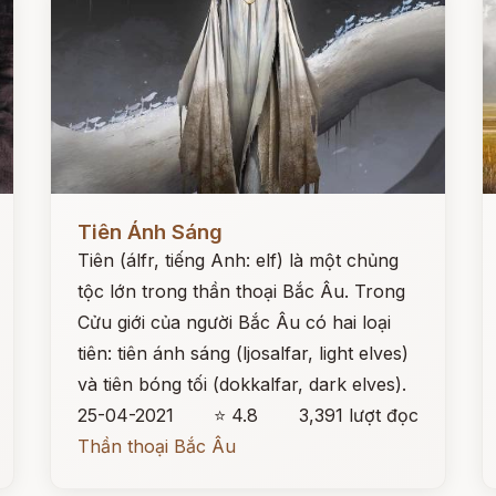
Đọc ngay
Đ
Tiên Ánh Sáng
Tiên (álfr, tiếng Anh: elf) là một chủng
tộc lớn trong thần thoại Bắc Âu. Trong
Cửu giới của người Bắc Âu có hai loại
tiên: tiên ánh sáng (ljosalfar, light elves)
và tiên bóng tối (dokkalfar, dark elves).
25-04-2021
⭐ 4.8
3,391 lượt đọc
Thần thoại Bắc Âu