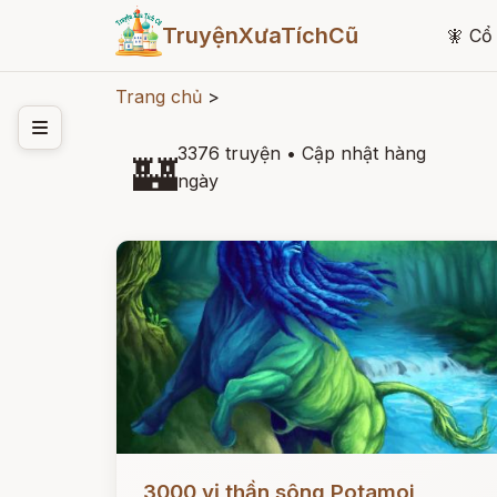
TruyệnXưaTíchCũ
🧚
Cổ 
Trang chủ
>
3376 truyện
•
Cập nhật hàng
🏰
ngày
Đọc ngay
3000 vị thần sông Potamoi