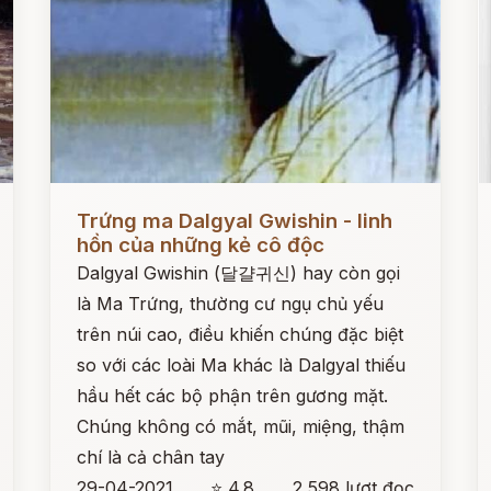
Đọc ngay
Đ
Trứng ma Dalgyal Gwishin - linh
hồn của những kẻ cô độc
Dalgyal Gwishin (달걀귀신) hay còn gọi
là Ma Trứng, thường cư ngụ chủ yếu
trên núi cao, điều khiến chúng đặc biệt
so với các loài Ma khác là Dalgyal thiếu
hầu hết các bộ phận trên gương mặt.
Chúng không có mắt, mũi, miệng, thậm
chí là cả chân tay
29-04-2021
⭐ 4.8
2,598 lượt đọc