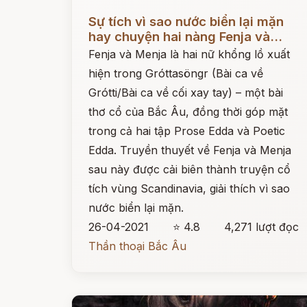
Đọc ngay
Sự tích vì sao nước biển lại mặn
hay chuyện hai nàng Fenja và...
Fenja và Menja là hai nữ khổng lồ xuất
hiện trong Gróttasöngr (Bài ca về
Grótti/Bài ca về cối xay tay) – một bài
thơ cổ của Bắc Âu, đồng thời góp mặt
trong cả hai tập Prose Edda và Poetic
Edda. Truyền thuyết về Fenja và Menja
sau này được cải biên thành truyện cổ
tích vùng Scandinavia, giải thích vì sao
nước biển lại mặn.
26-04-2021
⭐ 4.8
4,271 lượt đọc
Thần thoại Bắc Âu