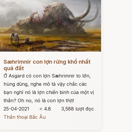
ọc ngay
Sæhrimnir con lợn rừng khổ nhất
quả đất
Ở Asgard có con lợn Sæhrimnir to lớn,
hùng dũng, nghe mô tả vậy chắc các
bạn nghĩ nó là lợn chiến binh của một vị
thần? Oh no, nó là con lợn thịt!
25-04-2021
⭐ 4.8
3,588 lượt đọc
Thần thoại Bắc Âu