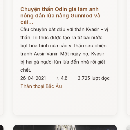
Đọc ngay
Đ
Chuyện thần Odin giả làm anh
nông dân lừa nàng Gunnlod và
cái...
Câu chuyện bắt đầu với thần Kvasir – vị
thần Tri thức được tạo ra từ bãi nước
bọt hòa bình của các vị thần sau chiến
tranh Aesir-Vanir. Một ngày nọ, Kvasir
bị hai gã người lùn lừa đến nhà rồi giết
chết.
26-04-2021
⭐ 4.8
3,725 lượt đọc
Thần thoại Bắc Âu