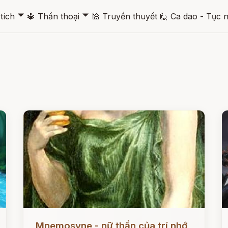
🞃
🞃
tích
🔱
Thần thoại
🕌
Truyền thuyết
🙋
Ca dao - Tục 
Đọc ngay
Đ
Mnemosyne - nữ thần của trí nhớ