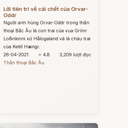
ọc ngay
Lời tiên tri về cái chết của Orvar-
Oddr
Người anh hùng Orvar-Oddr trong thần
thoại Bắc Âu là con trai của vua Grímr
Loðinkinni xứ Hålogaland và là cháu trai
của Ketill Hængr.
26-04-2021
⭐ 4.8
3,209 lượt đọc
Thần thoại Bắc Âu