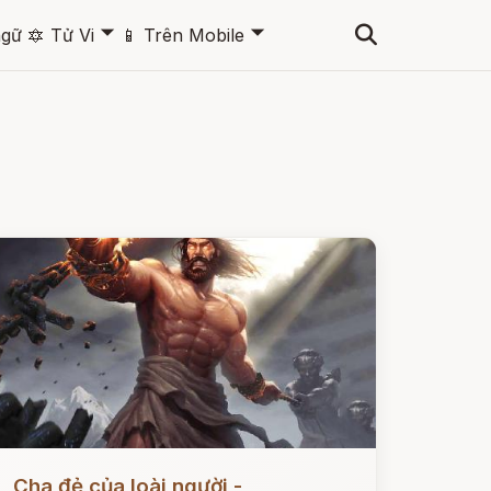
🞃
🞃
ngữ
🔯
Tử Vi
📱
Trên Mobile
ọc ngay
Cha đẻ của loài người -