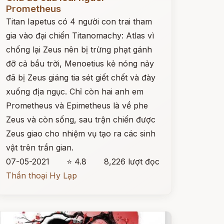
Prometheus
Titan Iapetus có 4 người con trai tham
gia vào đại chiến Titanomachy: Atlas vì
chống lại Zeus nên bị trừng phạt gánh
đỡ cả bầu trời, Menoetius kẻ nóng nảy
đã bị Zeus giáng tia sét giết chết và đày
xuống địa ngục. Chỉ còn hai anh em
Prometheus và Epimetheus là về phe
Zeus và còn sống, sau trận chiến được
Zeus giao cho nhiệm vụ tạo ra các sinh
vật trên trần gian.
07-05-2021
⭐ 4.8
8,226 lượt đọc
Thần thoại Hy Lạp