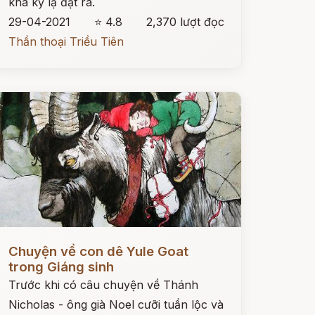
khá kỳ lạ đặt ra.
29-04-2021
⭐ 4.8
2,370 lượt đọc
Thần thoại Triều Tiên
ọc ngay
Chuyện về con dê Yule Goat
trong Giáng sinh
Trước khi có câu chuyện về Thánh
Nicholas - ông già Noel cưỡi tuần lộc và