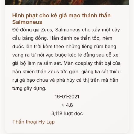
Đọc ngay
Hình phạt cho kẻ giả mạo thánh thần
Salmoneus
Để đóng giả Zeus, Salmoneus cho xây một cây
cầu bằng đồng. Hắn đánh xe thần tốc, ném
đuốc lên trời kèm theo những tiếng rùm beng
vang ra từ nồi vạc buộc kéo lê đằng sau cỗ xe,
giả bộ làm ra sấm sét. Màn cosplay thất bại của
hắn khiến thần Zeus tức giận, giáng tia sét thiêu
rụi gã bạo chúa và phá hủy cả thị trấn mà hắn
từng gây dựng.
16-01-2021
⭐ 4.8
3,118 lượt đọc
Thần thoại Hy Lạp