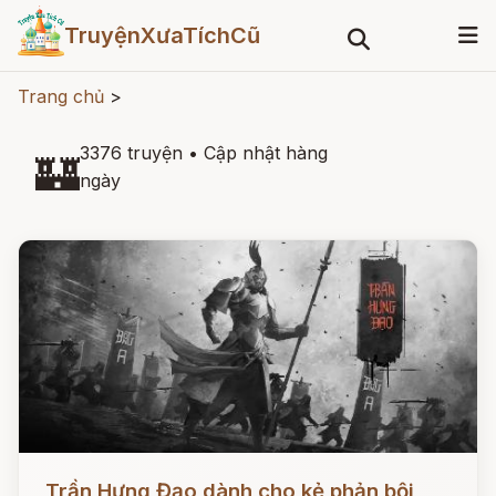
TruyệnXưaTíchCũ
Trang chủ
>
3376 truyện
•
Cập nhật hàng
🏰
ngày
Đọc ngay
Trần Hưng Đạo dành cho kẻ phản bội