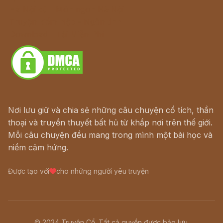
Hà Nội cũ - Món ngon Hà Nội
Truyện kiếm hiệp - Ngôn tình
Download - Tải Miễn Phí
Nơi lưu giữ và chia sẻ những câu chuyện cổ tích, thần
thoại và truyền thuyết bất hủ từ khắp nơi trên thế giới.
Mỗi câu chuyện đều mang trong mình một bài học và
niềm cảm hứng.
Được tạo với
cho những người yêu truyện
© 2024 Truyện Cổ. Tất cả quyền được bảo lưu.