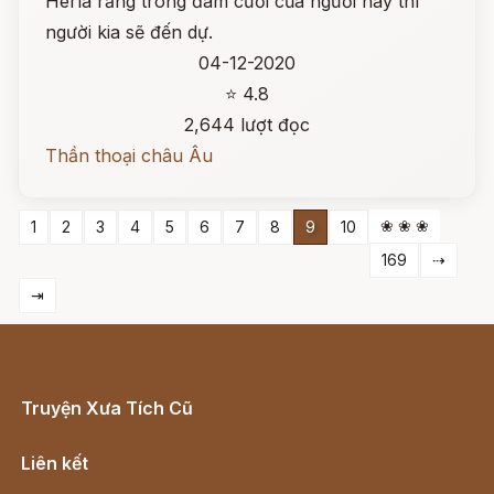
Herla rằng trong đám cưới của người này thì
người kia sẽ đến dự.
04-12-2020
⭐ 4.8
2,644 lượt đọc
Thần thoại châu Âu
❀ ❀ ❀
1
2
3
4
5
6
7
8
9
10
169
⇢
⇥
Truyện Xưa Tích Cũ
Cổ tích Việt Nam
Liên kết
Lịch vạn niên