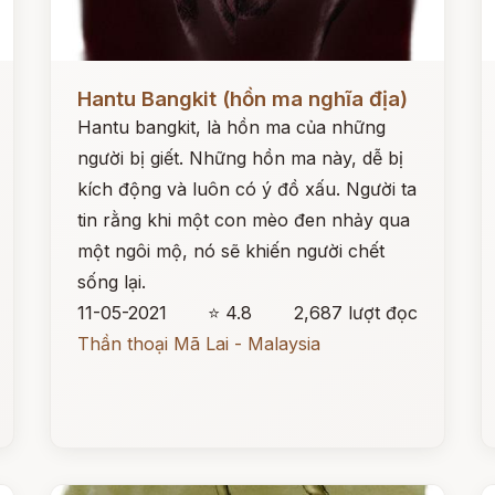
Đọc ngay
Đ
Hantu Bangkit (hồn ma nghĩa địa)
Hantu bangkit, là hồn ma của những
người bị giết. Những hồn ma này, dễ bị
kích động và luôn có ý đồ xấu. Người ta
tin rằng khi một con mèo đen nhảy qua
một ngôi mộ, nó sẽ khiến người chết
sống lại.
11-05-2021
⭐ 4.8
2,687 lượt đọc
Thần thoại Mã Lai - Malaysia