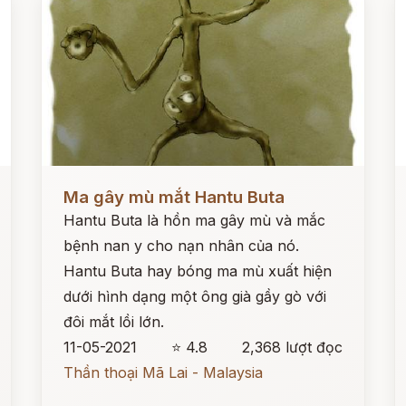
Đọc ngay
Đ
Ma gây mù mắt Hantu Buta
Hantu Buta là hồn ma gây mù và mắc
bệnh nan y cho nạn nhân của nó.
Hantu Buta hay bóng ma mù xuất hiện
dưới hình dạng một ông già gầy gò với
đôi mắt lồi lớn.
11-05-2021
⭐ 4.8
2,368 lượt đọc
Thần thoại Mã Lai - Malaysia