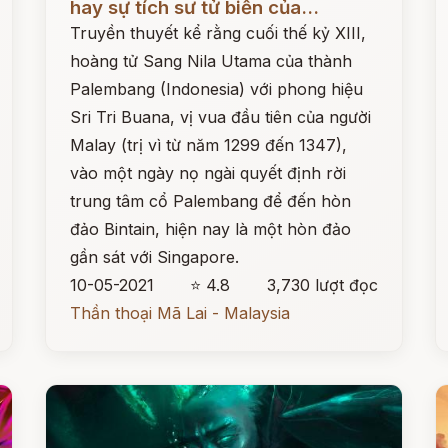
hay sự tích sư tử biển của...
Truyền thuyết kể rằng cuối thế kỷ XIII,
hoàng tử Sang Nila Utama của thành
Palembang (Indonesia) với phong hiệu
Sri Tri Buana, vị vua đầu tiên của người
Malay (trị vì từ năm 1299 đến 1347),
vào một ngày nọ ngài quyết định rời
trung tâm cổ Palembang để đến hòn
đảo Bintain, hiện nay là một hòn đảo
gần sát với Singapore.
10-05-2021
⭐ 4.8
3,730 lượt đọc
Thần thoại Mã Lai - Malaysia