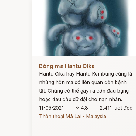
Đọc ngay
Bóng ma Hantu Cika
Hantu Cika hay Hantu Kembung cũng là
những hồn ma có liên quan đến bệnh
tật. Chúng có thể gây ra cơn đau bụng
hoặc đau đầu dữ dội cho nạn nhân.
11-05-2021
⭐ 4.8
2,411 lượt đọc
Thần thoại Mã Lai - Malaysia