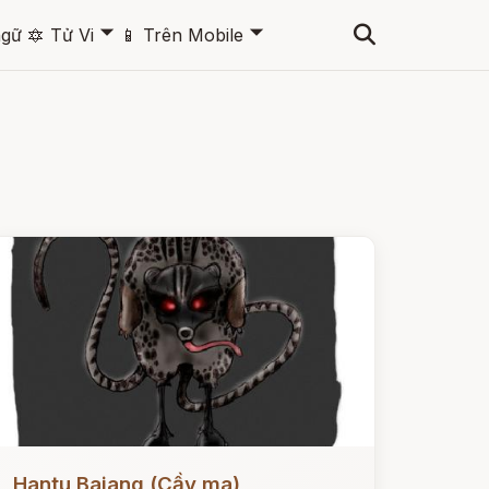
🞃
🞃
ngữ
🔯
Tử Vi
📱
Trên Mobile
ọc ngay
Hantu Bajang (Cầy ma)