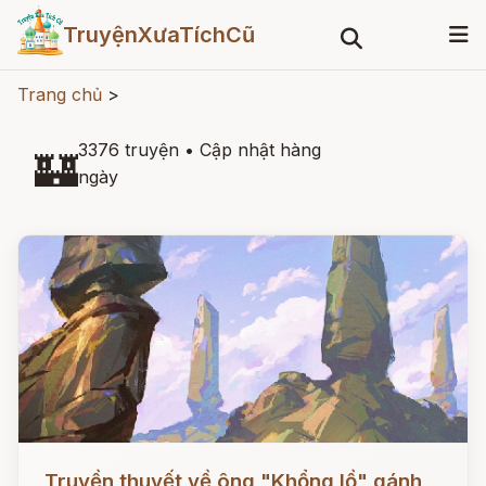
TruyệnXưaTíchCũ
Trang chủ
>
3376 truyện
•
Cập nhật hàng
🏰
ngày
Đọc ngay
Truyền thuyết về ông "Khổng lồ" gánh