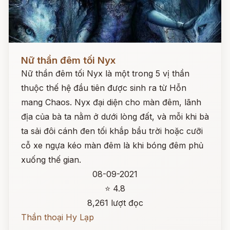
Đọc ngay
Nữ thần đêm tối Nyx
Nữ thần đêm tối Nyx là một trong 5 vị thần
thuộc thế hệ đầu tiên được sinh ra từ Hỗn
mang Chaos. Nyx đại diện cho màn đêm, lãnh
địa của bà ta nằm ở dưới lòng đất, và mỗi khi bà
ta sải đôi cánh đen tối khắp bầu trời hoặc cưỡi
cỗ xe ngựa kéo màn đêm là khi bóng đêm phủ
xuống thế gian.
08-09-2021
⭐ 4.8
8,261 lượt đọc
Thần thoại Hy Lạp