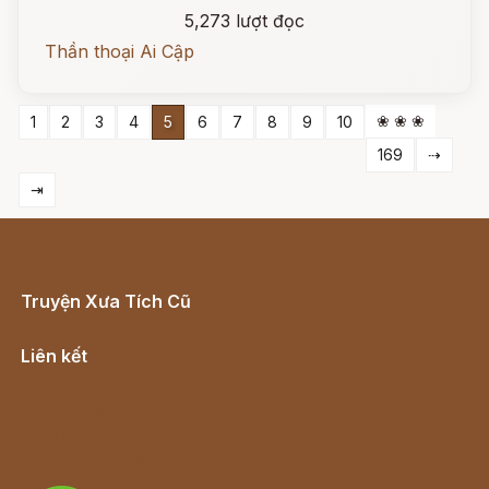
5,273 lượt đọc
Thần thoại Ai Cập
❀ ❀ ❀
1
2
3
4
5
6
7
8
9
10
169
⇢
⇥
Truyện Xưa Tích Cũ
Cổ tích Việt Nam
Liên kết
Lịch vạn niên
Hà Nội cũ - Món ngon Hà Nội
Truyện kiếm hiệp - Ngôn tình
Download - Tải Miễn Phí