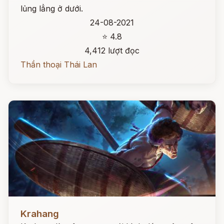
lủng lẳng ở dưới.
24-08-2021
⭐ 4.8
4,412 lượt đọc
Thần thoại Thái Lan
Đọc ngay
Krahang