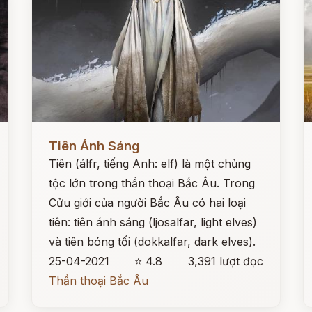
Đọc ngay
Đ
Tiên Ánh Sáng
Tiên (álfr, tiếng Anh: elf) là một chủng
tộc lớn trong thần thoại Bắc Âu. Trong
Cửu giới của người Bắc Âu có hai loại
tiên: tiên ánh sáng (ljosalfar, light elves)
và tiên bóng tối (dokkalfar, dark elves).
25-04-2021
⭐ 4.8
3,391 lượt đọc
Thần thoại Bắc Âu