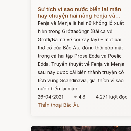
Đọc ngay
Sự tích vì sao nước biển lại mặn
hay chuyện hai nàng Fenja và...
Fenja và Menja là hai nữ khổng lồ xuất
hiện trong Gróttasöngr (Bài ca về
Grótti/Bài ca về cối xay tay) – một bài
thơ cổ của Bắc Âu, đồng thời góp mặt
trong cả hai tập Prose Edda và Poetic
Edda. Truyền thuyết về Fenja và Menja
sau này được cải biên thành truyện cổ
tích vùng Scandinavia, giải thích vì sao
nước biển lại mặn.
26-04-2021
⭐ 4.8
4,271 lượt đọc
Thần thoại Bắc Âu