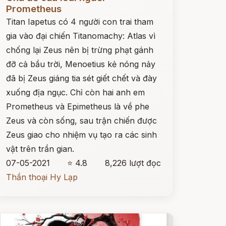
Prometheus
Titan Iapetus có 4 người con trai tham
gia vào đại chiến Titanomachy: Atlas vì
chống lại Zeus nên bị trừng phạt gánh
đỡ cả bầu trời, Menoetius kẻ nóng nảy
đã bị Zeus giáng tia sét giết chết và đày
xuống địa ngục. Chỉ còn hai anh em
Prometheus và Epimetheus là về phe
Zeus và còn sống, sau trận chiến được
Zeus giao cho nhiệm vụ tạo ra các sinh
vật trên trần gian.
07-05-2021
⭐ 4.8
8,226 lượt đọc
Thần thoại Hy Lạp