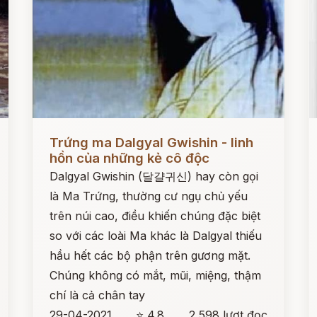
Đọc ngay
Đ
Trứng ma Dalgyal Gwishin - linh
hồn của những kẻ cô độc
Dalgyal Gwishin (달걀귀신) hay còn gọi
là Ma Trứng, thường cư ngụ chủ yếu
trên núi cao, điều khiến chúng đặc biệt
so với các loài Ma khác là Dalgyal thiếu
hầu hết các bộ phận trên gương mặt.
Chúng không có mắt, mũi, miệng, thậm
chí là cả chân tay
29-04-2021
⭐ 4.8
2,598 lượt đọc