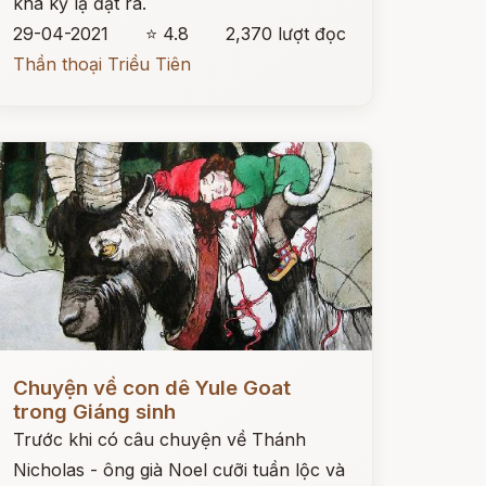
khá kỳ lạ đặt ra.
29-04-2021
⭐ 4.8
2,370 lượt đọc
Thần thoại Triều Tiên
ọc ngay
Chuyện về con dê Yule Goat
trong Giáng sinh
Trước khi có câu chuyện về Thánh
Nicholas - ông già Noel cưỡi tuần lộc và