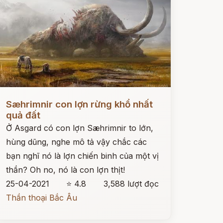
ọc ngay
Sæhrimnir con lợn rừng khổ nhất
quả đất
Ở Asgard có con lợn Sæhrimnir to lớn,
hùng dũng, nghe mô tả vậy chắc các
bạn nghĩ nó là lợn chiến binh của một vị
thần? Oh no, nó là con lợn thịt!
25-04-2021
⭐ 4.8
3,588 lượt đọc
Thần thoại Bắc Âu