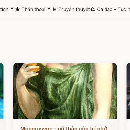
🞃
🞃
tích
🔱
Thần thoại
🕌
Truyền thuyết
🙋
Ca dao - Tục 
Đọc ngay
Đ
Mnemosyne - nữ thần của trí nhớ