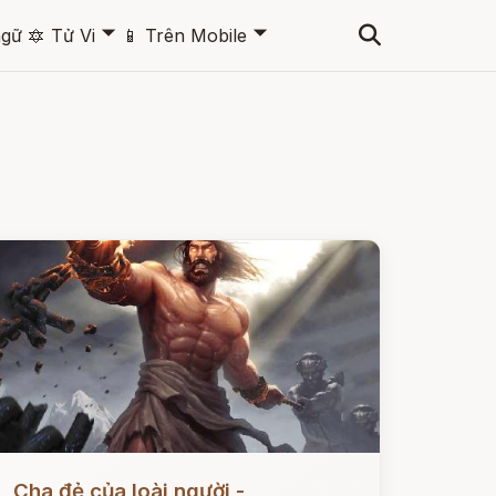
🞃
🞃
ngữ
🔯
Tử Vi
📱
Trên Mobile
ọc ngay
Cha đẻ của loài người -