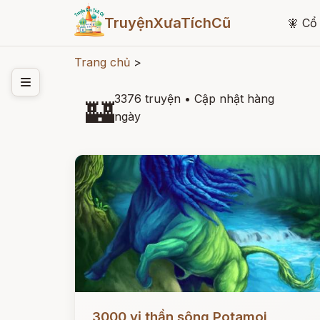
TruyệnXưaTíchCũ
🧚
Cổ 
Trang chủ
>
3376 truyện
•
Cập nhật hàng
🏰
ngày
Đọc ngay
3000 vị thần sông Potamoi