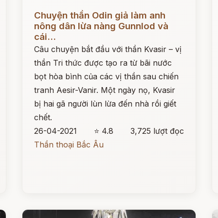
Đọc ngay
Đ
Chuyện thần Odin giả làm anh
nông dân lừa nàng Gunnlod và
cái...
Câu chuyện bắt đầu với thần Kvasir – vị
thần Tri thức được tạo ra từ bãi nước
bọt hòa bình của các vị thần sau chiến
tranh Aesir-Vanir. Một ngày nọ, Kvasir
bị hai gã người lùn lừa đến nhà rồi giết
chết.
26-04-2021
⭐ 4.8
3,725 lượt đọc
Thần thoại Bắc Âu