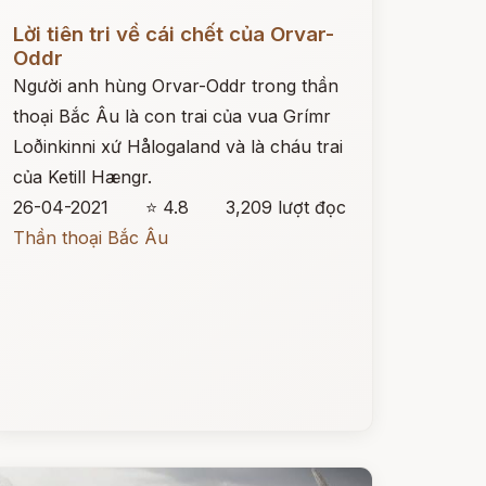
ọc ngay
Lời tiên tri về cái chết của Orvar-
Oddr
Người anh hùng Orvar-Oddr trong thần
thoại Bắc Âu là con trai của vua Grímr
Loðinkinni xứ Hålogaland và là cháu trai
của Ketill Hængr.
26-04-2021
⭐ 4.8
3,209 lượt đọc
Thần thoại Bắc Âu