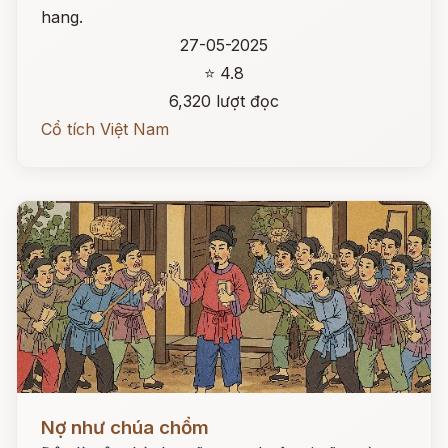
hang.
27-05-2025
⭐ 4.8
6,320 lượt đọc
Cổ tích Việt Nam
Đọc ngay
Nợ như chúa chổm