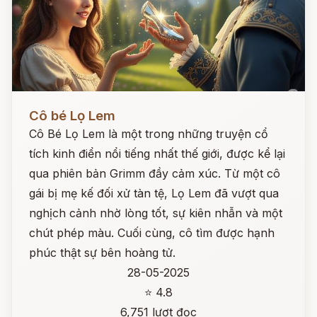
Đọc ngay
Cô bé Lọ Lem
Cô Bé Lọ Lem là một trong những truyện cổ
tích kinh điển nổi tiếng nhất thế giới, được kể lại
qua phiên bản Grimm đầy cảm xúc. Từ một cô
gái bị mẹ kế đối xử tàn tệ, Lọ Lem đã vượt qua
nghịch cảnh nhờ lòng tốt, sự kiên nhẫn và một
chút phép màu. Cuối cùng, cô tìm được hạnh
phúc thật sự bên hoàng tử.
28-05-2025
⭐ 4.8
6,751 lượt đọc