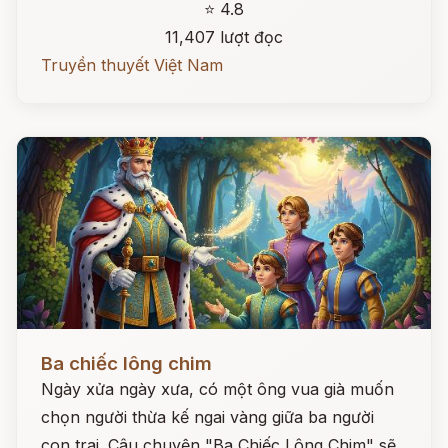
⭐ 4.8
11,407 lượt đọc
Truyền thuyết Việt Nam
Đọc ngay
Ba chiếc lông chim
Ngày xửa ngày xưa, có một ông vua già muốn
chọn người thừa kế ngai vàng giữa ba người
con trai. Câu chuyện "Ba Chiếc Lông Chim" sẽ