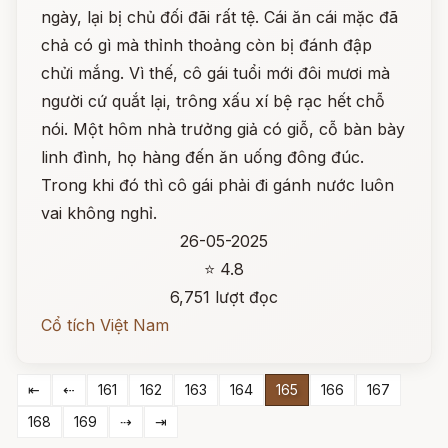
ngày, lại bị chủ đối đãi rất tệ. Cái ăn cái mặc đã
chả có gì mà thỉnh thoảng còn bị đánh đập
chửi mắng. Vì thế, cô gái tuổi mới đôi mươi mà
người cứ quắt lại, trông xấu xí bệ rạc hết chỗ
nói. Một hôm nhà trưởng giả có giỗ, cỗ bàn bày
linh đình, họ hàng đến ăn uống đông đúc.
Trong khi đó thì cô gái phải đi gánh nước luôn
vai không nghỉ.
26-05-2025
⭐ 4.8
6,751 lượt đọc
Cổ tích Việt Nam
⇤
⇠
161
162
163
164
165
166
167
168
169
⇢
⇥