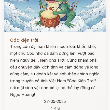
Đọc ngay
Cóc kiện trời
Trong cơn đại hạn khiến muôn loài khốn khổ,
một chú Cóc nhỏ đã dám đứng lên, vượt bao
hiểm nguy để… kiện ông Trời. Cùng khám phá
câu chuyện đầy kịch tính và cảm động về lòng
dũng cảm, sự đoàn kết và tinh thần chính nghĩa
trong truyện cổ tích Việt Nam "Cóc Kiện Trời" –
nơi một sinh vật nhỏ bé lại có thể lay động cả
Ngọc Hoàng!
27-05-2025
⭐ 4.8