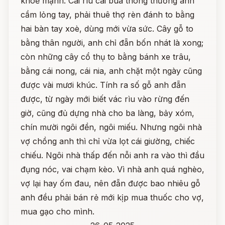
khoẻ mạnh. Cái rìu cái búa thông thường anh
cầm lỏng tay, phải thuê thợ rèn đánh to bằng
hai bàn tay xoè, dùng mới vừa sức. Cây gỗ to
bằng thân người, anh chỉ đẵn bốn nhát là xong;
còn những cây cổ thụ to bằng bánh xe trâu,
bằng cái nong, cái nia, anh chặt một ngày cũng
được vài mươi khúc. Tính ra số gỗ anh đẵn
được, từ ngày mới biết vác rìu vào rừng đến
giờ, cũng đủ dựng nhà cho ba làng, bảy xóm,
chín mười ngôi đền, ngôi miếu. Nhưng ngôi nhà
vợ chồng anh thì chỉ vừa lọt cái giường, chiếc
chiếu. Ngôi nhà thấp đến nỗi anh ra vào thì đầu
đụng nóc, vai chạm kèo. Vì nhà anh quá nghèo,
vợ lại hay ốm đau, nên đẵn được bao nhiêu gỗ
anh đều phải bán rẻ mới kịp mua thuốc cho vợ,
mua gạo cho mình.