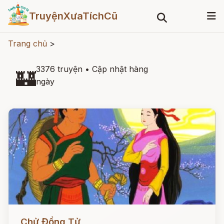
TruyệnXưaTíchCũ
Trang chủ
>
3376 truyện
•
Cập nhật hàng
🏰
ngày
Đọc ngay
Chử Đồng Tử