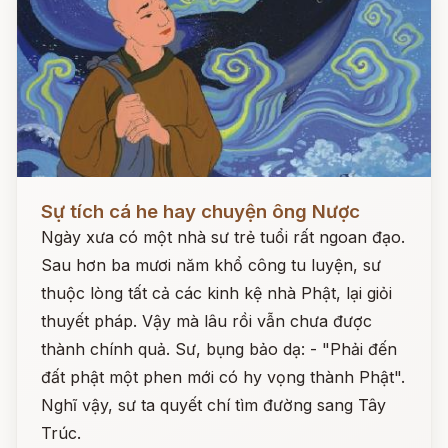
Đọc ngay
Sự tích cá he hay chuyện ông Nược
Ngày xưa có một nhà sư trẻ tuổi rất ngoan đạo.
Sau hơn ba mươi năm khổ công tu luyện, sư
thuộc lòng tất cả các kinh kệ nhà Phật, lại giỏi
thuyết pháp. Vậy mà lâu rồi vẫn chưa được
thành chính quả. Sư, bụng bảo dạ: - "Phải đến
đất phật một phen mới có hy vọng thành Phật".
Nghĩ vậy, sư ta quyết chí tìm đường sang Tây
Trúc.