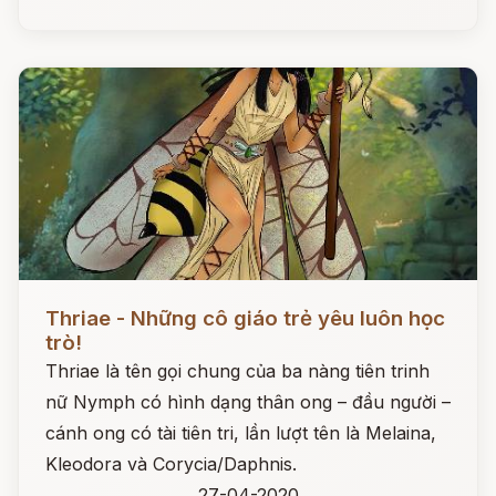
Đọc ngay
Thriae - Những cô giáo trẻ yêu luôn học
trò!
Thriae là tên gọi chung của ba nàng tiên trinh
nữ Nymph có hình dạng thân ong – đầu người –
cánh ong có tài tiên tri, lần lượt tên là Melaina,
Kleodora và Corycia/Daphnis.
27-04-2020