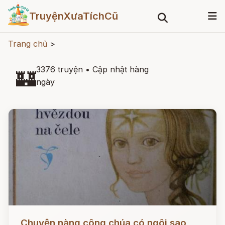
TruyệnXưaTíchCũ
Trang chủ
>
3376 truyện
•
Cập nhật hàng
🏰
ngày
Đọc ngay
Chuyện nàng công chúa có ngôi sao