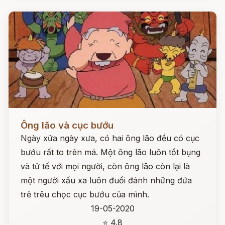
Đọc ngay
Ông lão và cục bướu
Ngày xửa ngày xưa, có hai ông lão đều có cục
bướu rất to trên má. Một ông lão luôn tốt bụng
và tử tế với mọi người, còn ông lão còn lại là
một người xấu xa luôn đuổi đánh những đứa
trẻ trêu chọc cục bướu của mình.
19-05-2020
⭐ 4.8