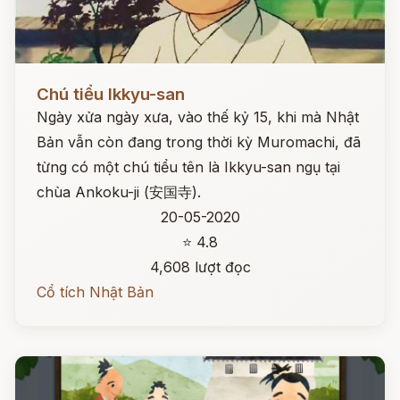
Đọc ngay
Chú tiểu Ikkyu-san
Ngày xửa ngày xưa, vào thế kỷ 15, khi mà Nhật
Bản vẫn còn đang trong thời kỳ Muromachi, đã
từng có một chú tiểu tên là Ikkyu-san ngụ tại
chùa Ankoku-ji (安国寺).
20-05-2020
⭐ 4.8
4,608 lượt đọc
Cổ tích Nhật Bản