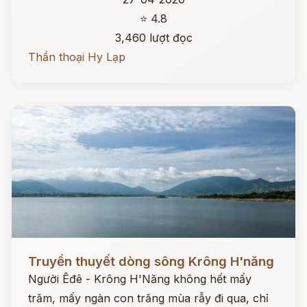
⭐ 4.8
3,460 lượt đọc
Thần thoại Hy Lạp
Đọc ngay
Truyền thuyết dòng sông Krông H'năng
Người Êđê - Krông H'Năng không hết mấy
trăm, mấy ngàn con trăng mùa rẫy đi qua, chỉ