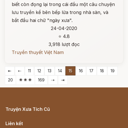
biết còn đọng lại trong cái đầu một câu chuyện
lưu truyền kể bên bếp lửa trong nhà sàn, và
bắt đầu hai chữ "ngày xưa".
24-04-2020
⭐ 4.8
3,918 lượt đọc
Truyền thuyết Việt Nam
⇤
⇠
11
12
13
14
15
16
17
18
19
❀ ❀ ❀
20
169
⇢
⇥
Truyện Xưa Tích Cũ
Cổ tích Việt Nam
Liên kết