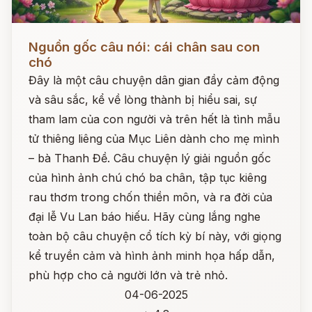
Đọc ngay
Nguồn gốc câu nói: cái chân sau con
chó
Đây là một câu chuyện dân gian đầy cảm động
và sâu sắc, kể về lòng thành bị hiểu sai, sự
tham lam của con người và trên hết là tình mẫu
tử thiêng liêng của Mục Liên dành cho mẹ mình
– bà Thanh Đề. Câu chuyện lý giải nguồn gốc
của hình ảnh chú chó ba chân, tập tục kiêng
rau thơm trong chốn thiền môn, và ra đời của
đại lễ Vu Lan báo hiếu. Hãy cùng lắng nghe
toàn bộ câu chuyện cổ tích kỳ bí này, với giọng
kể truyền cảm và hình ảnh minh họa hấp dẫn,
phù hợp cho cả người lớn và trẻ nhỏ.
04-06-2025