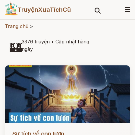
TruyệnXưaTíchCũ
Trang chủ
>
3376 truyện
•
Cập nhật hàng
🏰
ngày
Đọc ngay
Sự tích về con lươn