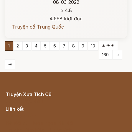
08-03-2022
⭐ 4.8
4,568 lượt đọc
Truyện cổ Trung Quốc
❀ ❀ ❀
1
2
3
4
5
6
7
8
9
10
169
⇢
⇥
Truyện Xưa Tích Cũ
Cổ tích Việt Nam
Liên kết
Lịch vạn niên
Hà Nội cũ - Món ngon Hà Nội
Truyện kiếm hiệp - Ngôn tình