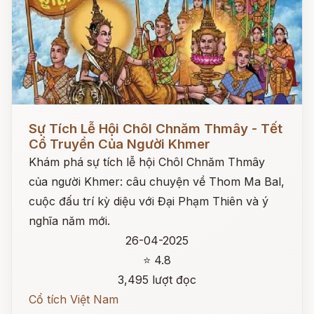
Đọc ngay
Sự Tích Lễ Hội Chôl Chnăm Thmây - Tết
Cổ Truyền Của Người Khmer
Khám phá sự tích lễ hội Chôl Chnăm Thmây
của người Khmer: câu chuyện về Thom Ma Bal,
cuộc đấu trí kỳ diệu với Đại Phạm Thiên và ý
nghĩa năm mới.
26-04-2025
⭐ 4.8
3,495 lượt đọc
Cổ tích Việt Nam