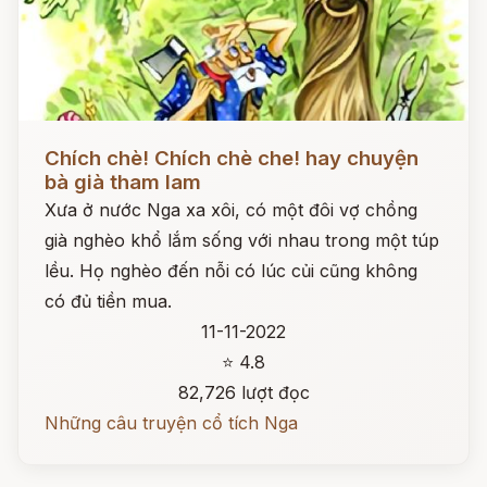
Đọc ngay
Chích chè! Chích chè che! hay chuyện
bà già tham lam
Xưa ở nước Nga xa xôi, có một đôi vợ chồng
già nghèo khổ lắm sống với nhau trong một túp
lều. Họ nghèo đến nỗi có lúc củi cũng không
có đủ tiền mua.
11-11-2022
⭐ 4.8
82,726 lượt đọc
Những câu truyện cổ tích Nga