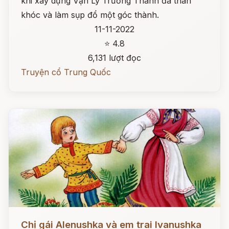
khi xây dựng Vạn Lý Trường Thành đã than
khóc và làm sụp đổ một góc thành.
11-11-2022
⭐ 4.8
6,131 lượt đọc
Truyện cổ Trung Quốc
Đọc ngay
Chị gái Alenushka và em trai Ivanushka