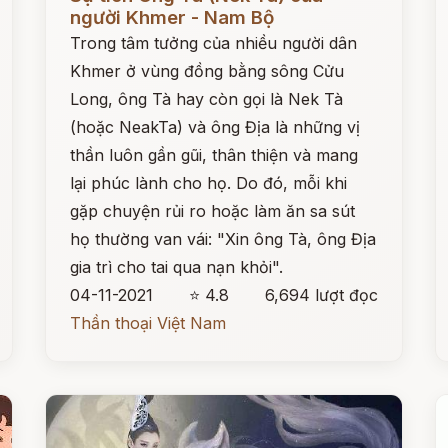
người Khmer - Nam Bộ
Trong tâm tưởng của nhiều người dân
Khmer ở vùng đồng bằng sông Cửu
Long, ông Tà hay còn gọi là Nek Tà
(hoặc NeakTa) và ông Địa là những vị
thần luôn gần gũi, thân thiện và mang
lại phúc lành cho họ. Do đó, mỗi khi
gặp chuyện rủi ro hoặc làm ăn sa sút
họ thường van vái: "Xin ông Tà, ông Địa
gia trì cho tai qua nạn khỏi".
04-11-2021
⭐ 4.8
6,694 lượt đọc
Thần thoại Việt Nam