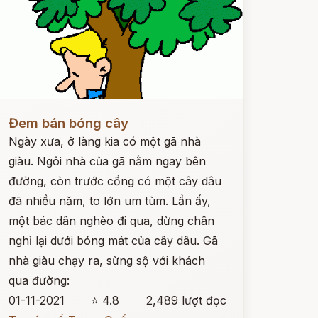
ọc ngay
Đem bán bóng cây
Ngày xưa, ở làng kia có một gã nhà
giàu. Ngôi nhà của gã nằm ngay bên
đường, còn trước cổng có một cây dâu
đã nhiều năm, to lớn um tùm. Lần ấy,
một bác dân nghèo đi qua, dừng chân
nghỉ lại dưới bóng mát của cây dâu. Gã
nhà giàu chạy ra, sừng sộ với khách
qua đường:
01-11-2021
⭐ 4.8
2,489 lượt đọc