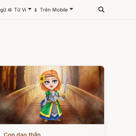
🞃
🞃
ngữ
🔯
Tử Vi
📱
Trên Mobile
ọc ngay
Con dao thần