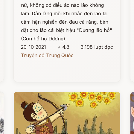
nữ, không có điều ác nào lão không
làm. Dân làng mỗi khi nhắc đến lão lại
căm hận nghiến đến đau cả răng, bèn
đặt cho lão cái biệt hiệu "Dương lão hổ"
(Con hổ họ Dương).
20-10-2021
⭐ 4.8
3,198 lượt đọc
Truyện cổ Trung Quốc