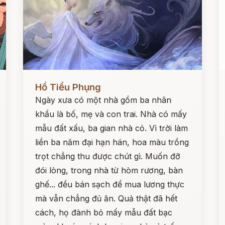
Đọc ngay
Đ
Hồ Tiểu Phụng
Ngày xưa có một nhà gồm ba nhân
khẩu là bố, mẹ và con trai. Nhà có mấy
mẫu đất xấu, ba gian nhà cỏ. Vì trời làm
liền ba năm đại hạn hán, hoa màu trồng
trọt chẳng thu được chút gì. Muốn đỡ
đói lòng, trong nhà từ hòm rương, bàn
ghế... đều bán sạch để mua lương thực
mà vẫn chẳng đủ ăn. Quả thật đã hết
cách, họ đành bỏ mấy mẫu đất bạc