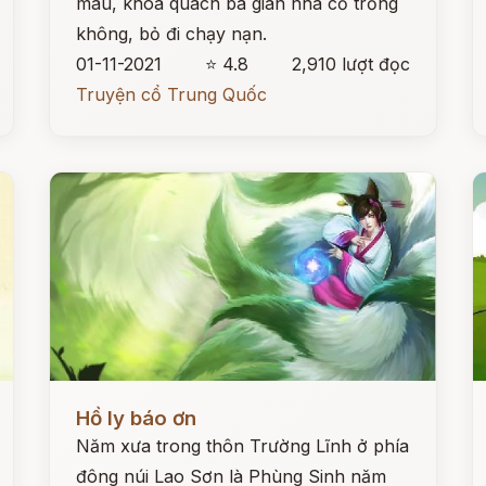
màu, khoá quách ba gian nhà cỏ trống
không, bỏ đi chạy nạn.
01-11-2021
⭐ 4.8
2,910 lượt đọc
Truyện cổ Trung Quốc
Đọc ngay
Đ
Hồ ly báo ơn
Năm xưa trong thôn Trường Lĩnh ở phía
đông núi Lao Sơn là Phùng Sinh năm