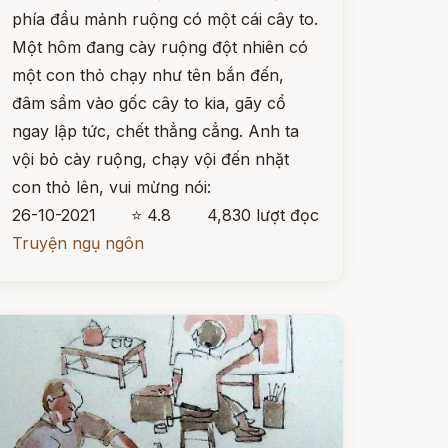
phía đầu mảnh ruộng có một cái cây to.
Một hôm đang cày ruộng đột nhiên có
một con thỏ chạy như tên bắn đến,
đâm sầm vào gốc cây to kia, gãy cổ
ngay lập tức, chết thẳng cẳng. Anh ta
vội bỏ cày ruộng, chạy vội đến nhặt
con thỏ lên, vui mừng nói:
26-10-2021
⭐ 4.8
4,830 lượt đọc
Truyện ngụ ngôn