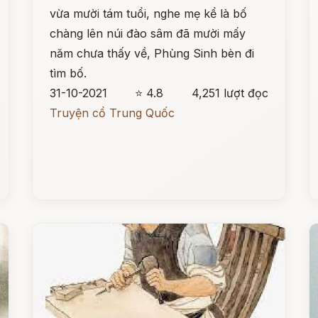
vừa mười tám tuổi, nghe mẹ kể là bố
chàng lên núi đào sâm đã mười mấy
năm chưa thấy về, Phùng Sinh bèn đi
tìm bố.
31-10-2021
⭐ 4.8
4,251 lượt đọc
Truyện cổ Trung Quốc