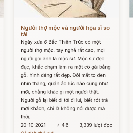
Đọc ngay
Đ
Người thợ mộc và người họa sĩ so
tài
Ngày xưa ở Bắc Thiên Trúc có một
người thợ mộc, tay nghề rất cao, mọi
người gọi anh là mộc sư. Mộc sư đẽo
đục, khắc chạm làm ra một cô gái bằng
gỗ, hình dáng rất đẹp. Đôi mắt to đen
nhìn thẳng, quần áo lúc nào cũng như
mới, chẳng khác gì một người thật.
Người gỗ lại biết đi tới đi lui, biết rót trà
mời khách, chỉ là không nói được mà
thôi.
20-10-2021
⭐ 4.8
3,339 lượt đọc