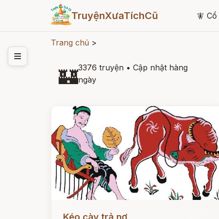
TruyệnXưaTíchCũ
🧚
Cổ 
Trang chủ
>
3376 truyện
•
Cập nhật hàng
🏰
ngày
Đọc ngay
Kéo cày trả nợ