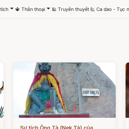
🞃
🞃
tích
🔱
Thần thoại
🕌
Truyền thuyết
🙋
Ca dao - Tục 
Đọc ngay
Đ
Sự tích Ông Tà (Nek Tà) của