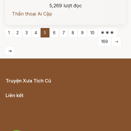
5,269 lượt đọc
Thần thoại Ai Cập
❀ ❀ ❀
1
2
3
4
5
6
7
8
9
10
169
⇢
⇥
Truyện Xưa Tích Cũ
Cổ tích Việt Nam
Liên kết
Lịch vạn niên
Hà Nội cũ - Món ngon Hà Nội
Truyện kiếm hiệp - Ngôn tình
Download - Tải Miễn Phí