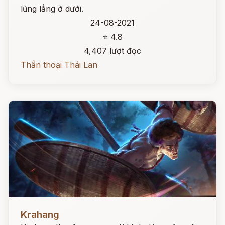
lủng lẳng ở dưới.
24-08-2021
⭐ 4.8
4,407 lượt đọc
Thần thoại Thái Lan
Đọc ngay
Krahang