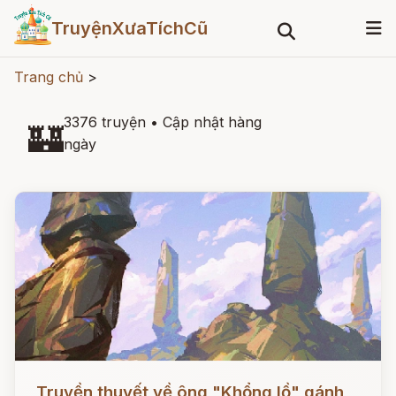
TruyệnXưaTíchCũ
Trang chủ
>
3376 truyện
•
Cập nhật hàng
🏰
ngày
Đọc ngay
Truyền thuyết về ông "Khổng lồ" gánh