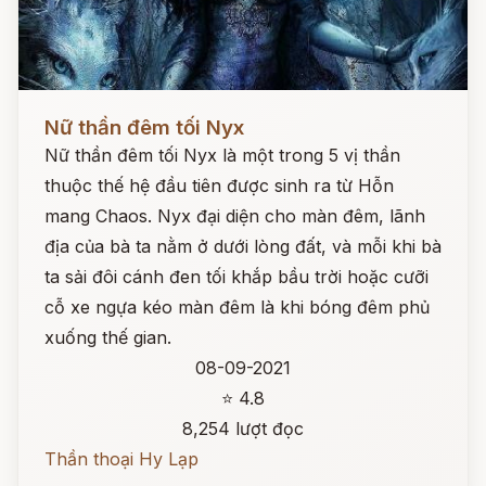
Đọc ngay
Nữ thần đêm tối Nyx
Nữ thần đêm tối Nyx là một trong 5 vị thần
thuộc thế hệ đầu tiên được sinh ra từ Hỗn
mang Chaos. Nyx đại diện cho màn đêm, lãnh
địa của bà ta nằm ở dưới lòng đất, và mỗi khi bà
ta sải đôi cánh đen tối khắp bầu trời hoặc cưỡi
cỗ xe ngựa kéo màn đêm là khi bóng đêm phủ
xuống thế gian.
08-09-2021
⭐ 4.8
8,254 lượt đọc
Thần thoại Hy Lạp