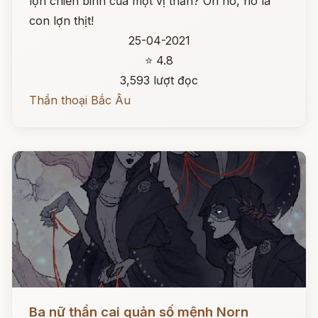
lợn chiến binh của một vị thần? Oh no, nó là
con lợn thịt!
25-04-2021
⭐ 4.8
3,593 lượt đọc
Thần thoại Bắc Âu
Đọc ngay
Ba nữ thần cai quản số mệnh Norn