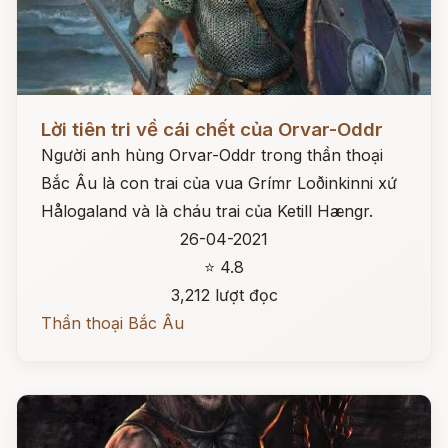
Đọc ngay
Lời tiên tri về cái chết của Orvar-Oddr
Người anh hùng Orvar-Oddr trong thần thoại
Bắc Âu là con trai của vua Grímr Loðinkinni xứ
Hålogaland và là cháu trai của Ketill Hængr.
26-04-2021
⭐ 4.8
3,212 lượt đọc
Thần thoại Bắc Âu