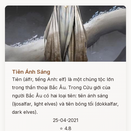
Đọc ngay
Tiên Ánh Sáng
Tiên (álfr, tiếng Anh: elf) là một chủng tộc lớn
trong thần thoại Bắc Âu. Trong Cửu giới của
người Bắc Âu có hai loại tiên: tiên ánh sáng
(ljosalfar, light elves) và tiên bóng tối (dokkalfar,
dark elves).
25-04-2021
⭐ 4.8