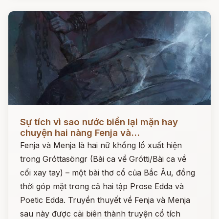
Đọc ngay
Sự tích vì sao nước biển lại mặn hay
chuyện hai nàng Fenja và...
Fenja và Menja là hai nữ khổng lồ xuất hiện
trong Gróttasöngr (Bài ca về Grótti/Bài ca về
cối xay tay) – một bài thơ cổ của Bắc Âu, đồng
thời góp mặt trong cả hai tập Prose Edda và
Poetic Edda. Truyền thuyết về Fenja và Menja
sau này được cải biên thành truyện cổ tích