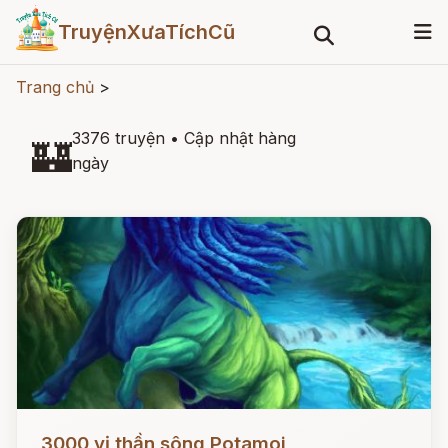
TruyệnXưaTíchCũ
Trang chủ
>
3376 truyện
•
Cập nhật hàng
🏰
ngày
Đọc ngay
3000 vị thần sông Potamoi