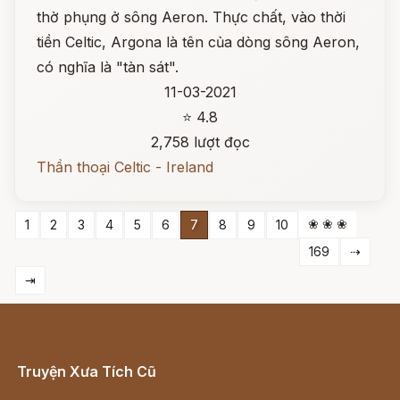
thờ phụng ở sông Aeron. Thực chất, vào thời
tiền Celtic, Argona là tên của dòng sông Aeron,
có nghĩa là "tàn sát".
11-03-2021
⭐ 4.8
2,758 lượt đọc
Thần thoại Celtic - Ireland
❀ ❀ ❀
1
2
3
4
5
6
7
8
9
10
169
⇢
⇥
Truyện Xưa Tích Cũ
Cổ tích Việt Nam