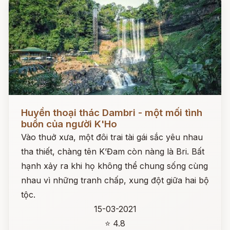
Đọc ngay
Huyền thoại thác Dambri - một mối tình
buồn của người K'Ho
Vào thuở xưa, một đôi trai tài gái sắc yêu nhau
tha thiết, chàng tên K’Đam còn nàng là Bri. Bất
hạnh xảy ra khi họ không thể chung sống cùng
nhau vì những tranh chấp, xung đột giữa hai bộ
tộc.
15-03-2021
⭐ 4.8