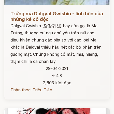
Đọc ngay
Trứng ma Dalgyal Gwishin - linh hồn của
những kẻ cô độc
Dalgyal Gwishin (달걀귀신) hay còn gọi là Ma
Trứng, thường cư ngụ chủ yếu trên núi cao,
điều khiến chúng đặc biệt so với các loài Ma
khác là Dalgyal thiếu hầu hết các bộ phận trên
gương mặt. Chúng không có mắt, mũi, miệng,
thậm chí là cả chân tay
29-04-2021
⭐ 4.8
2,603 lượt đọc
Thần thoại Triều Tiên