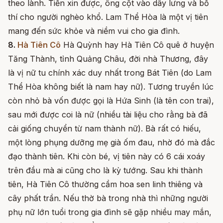
theo lành. Tiền xin được, ông cột vào dây lưng và bố
thí cho người nghèo khổ. Lam Thể Hòa là một vị tiên
mang đến sức khỏe và niềm vui cho gia đình.
8.
Hà Tiên Cô
Hà Quỳnh hay Hà Tiên Cô quê ở huyện
Tăng Thành, tỉnh Quảng Châu, đời nhà Thương, đây
là vị nữ tu chính xác duy nhất trong Bát Tiên (do Lam
Thể Hòa không biết là nam hay nữ). Tương truyền lúc
còn nhỏ bà vốn được gọi là Hứa Sinh (là tên con trai),
sau mới được coi là nữ (nhiều tài liệu cho rằng bà đã
cải giống chuyển từ nam thành nữ). Bà rất có hiếu,
một lòng phụng dưỡng mẹ già ốm đau, nhờ đó mà đắc
đạo thành tiên. Khi còn bé, vị tiên này có 6 cái xoáy
trên đầu mà ai cũng cho là kỳ tướng. Sau khi thành
tiên, Hà Tiên Cô thường cầm hoa sen linh thiêng và
cây phất trần. Nếu thờ bà trong nhà thì những người
phụ nữ lớn tuổi trong gia đình sẽ gặp nhiều may mắn,