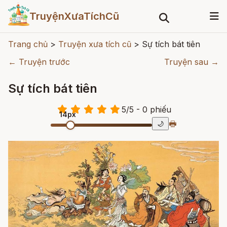
TruyệnXưaTíchCũ
Trang chủ
>
Truyện xưa tích cũ
>
Sự tích bát tiên
← Truyện trước
Truyện sau →
Sự tích bát tiên
5
/
5
- 0
phiếu
14px
🖶
🌙