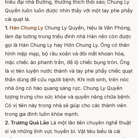
triều đại nhà Đường, thường thích thổi sáo; Chung Ly
Quyền luôn luôn được nhìn thấy với một tay phe phẩy
cái quạt lá.
1.
Hán Chung Ly
Chung Ly Quyền, hiệu là Vân Phòng,
làm đại tướng trong triều đình nhà Hán nên còn được
gọi là Hán Chung Ly hay Hớn Chung Ly. Ông có thân
hình mập mạp, bộ râu xoăn và đôi mắt khoan hòa,
mặc chiếc áo phanh trần, để lộ chiếc bụng tròn. Ông
là vị tiên luyện nước thánh và tay phe phẩy chiếc quạt
thần dùng để cứu người bệnh. Khi mới sinh, trên nóc
nhà ông có hào quang sáng rực. Chung Ly Quyền
tượng trưng cho sức khỏe và quyền năng chữa bệnh.
Có vị tiên này trong nhà sẽ giúp cho các thành viên
trong gia đình luôn khỏe mạnh.
2. Trương Quả Lão
Là một lão tiên chuyên nghề thuật
sĩ và những lĩnh vực huyền bí. Vật tiêu biểu là cái