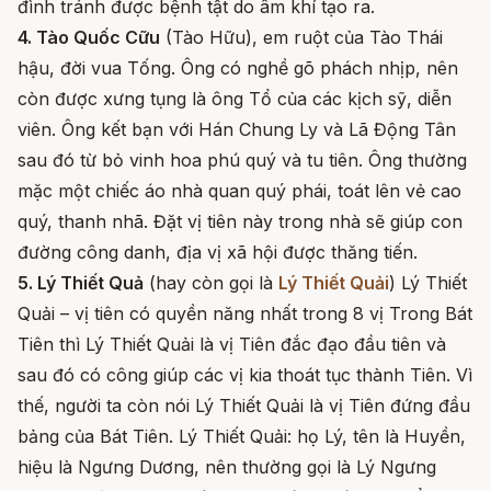
đình tránh được bệnh tật do âm khí tạo ra.
4. Tào Quốc Cữu
(Tào Hữu), em ruột của Tào Thái
hậu, đời vua Tống. Ông có nghề gõ phách nhịp, nên
còn được xưng tụng là ông Tổ của các kịch sỹ, diễn
viên. Ông kết bạn với Hán Chung Ly và Lã Động Tân
sau đó từ bỏ vinh hoa phú quý và tu tiên. Ông thường
mặc một chiếc áo nhà quan quý phái, toát lên vẻ cao
quý, thanh nhã. Đặt vị tiên này trong nhà sẽ giúp con
đường công danh, địa vị xã hội được thăng tiến.
5. Lý Thiết Quả
(hay còn gọi là
Lý Thiết Quải
) Lý Thiết
Quải – vị tiên có quyền năng nhất trong 8 vị Trong Bát
Tiên thì Lý Thiết Quải là vị Tiên đắc đạo đầu tiên và
sau đó có công giúp các vị kia thoát tục thành Tiên. Vì
thế, người ta còn nói Lý Thiết Quải là vị Tiên đứng đầu
bảng của Bát Tiên. Lý Thiết Quải: họ Lý, tên là Huyền,
hiệu là Ngưng Dương, nên thường gọi là Lý Ngưng