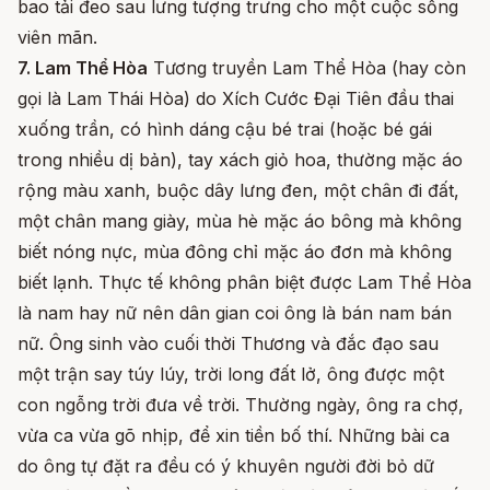
bao tải đeo sau lưng tượng trưng cho một cuộc sống
viên mãn.
7. Lam Thể Hòa
Tương truyền Lam Thể Hòa (hay còn
gọi là Lam Thái Hòa) do Xích Cước Đại Tiên đầu thai
xuống trần, có hình dáng cậu bé trai (hoặc bé gái
trong nhiều dị bản), tay xách giỏ hoa, thường mặc áo
rộng màu xanh, buộc dây lưng đen, một chân đi đất,
một chân mang giày, mùa hè mặc áo bông mà không
biết nóng nực, mùa đông chỉ mặc áo đơn mà không
biết lạnh. Thực tế không phân biệt được Lam Thể Hòa
là nam hay nữ nên dân gian coi ông là bán nam bán
nữ. Ông sinh vào cuối thời Thương và đắc đạo sau
một trận say túy lúy, trời long đất lở, ông được một
con ngỗng trời đưa về trời. Thường ngày, ông ra chợ,
vừa ca vừa gõ nhịp, để xin tiền bố thí. Những bài ca
do ông tự đặt ra đều có ý khuyên người đời bỏ dữ