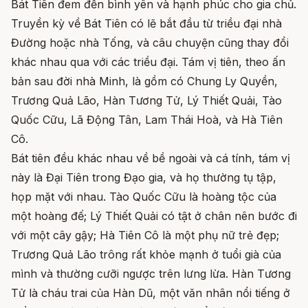
Bát Tiên đem đến bình yên và hạnh phúc cho gia chủ.
Truyền kỳ về Bát Tiên có lẽ bắt đầu từ triều đại nhà
Đường hoặc nhà Tống, và câu chuyện cũng thay đổi
khác nhau qua với các triều đại. Tám vị tiên, theo ấn
bản sau đời nhà Minh, là gồm có Chung Ly Quyền,
Trương Quả Lão, Hàn Tương Tử, Lý Thiết Quải, Tào
Quốc Cữu, Lã Động Tân, Lam Thái Hoà, và Hà Tiên
Cô.
Bát tiên đều khác nhau về bề ngoài và cá tính, tám vị
này là Đại Tiên trong Đạo gia, và họ thường tụ tập,
họp mặt với nhau. Tào Quốc Cữu là hoàng tộc của
một hoàng đế; Lý Thiết Quải có tật ở chân nên bước đi
với một cây gậy; Hà Tiên Cô là một phụ nữ trẻ đẹp;
Trương Quả Lão trông rất khỏe mạnh ở tuổi già của
mình và thường cưỡi ngược trên lưng lừa. Hàn Tương
Tử là cháu trai của Hàn Dũ, một văn nhân nổi tiếng ở