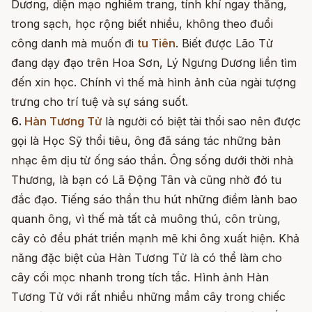
Dương, diện mạo nghiêm trang, tính khí ngay thẳng,
trong sạch, học rộng biết nhiều, không theo đuổi
công danh mà muốn đi
tu Tiên
. Biết được Lão Tử
đang dạy đạo trên Hoa Sơn, Lý Ngưng Dương liền tìm
đến xin học. Chính vì thế mà hình ảnh của ngài tượng
trưng cho trí tuệ và sự sáng suốt.
6.
Hàn Tương Tử
là người có biệt tài thổi sao nên được
gọi là Học Sỹ thổi tiêu, ông đã sáng tác những bản
nhạc êm dịu từ ống sáo thần. Ông sống dưới thời nhà
Thương, là bạn có Lã Động Tân và cũng nhờ đó tu
đắc đạo. Tiếng sáo thần thu hút những điềm lành bao
quanh ông, vì thế mà tất cả muông thú, côn trùng,
cây cỏ đều phát triển mạnh mẽ khi ông xuất hiện. Khả
năng đặc biệt của Hàn Tương Tử là có thể làm cho
cây cối mọc nhanh trong tích tắc. Hình ảnh Hàn
Tương Tử với rất nhiều những mầm cây trong chiếc