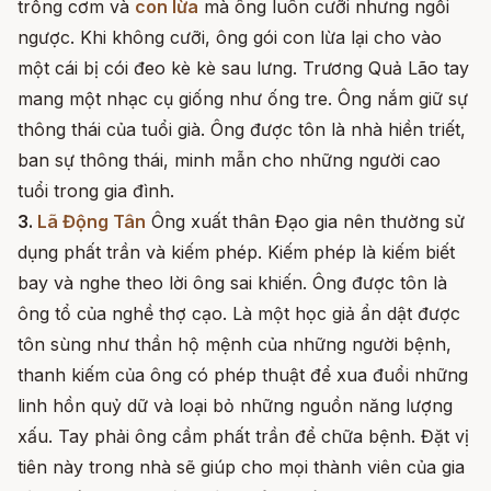
trống cơm và
con lừa
mà ông luôn cưỡi nhưng ngồi
ngược. Khi không cưỡi, ông gói con lừa lại cho vào
một cái bị cói đeo kè kè sau lưng. Trương Quả Lão tay
mang một nhạc cụ giống như ống tre. Ông nắm giữ sự
thông thái của tuổi già. Ông được tôn là nhà hiền triết,
ban sự thông thái, minh mẫn cho những người cao
tuổi trong gia đình.
3.
Lã Động Tân
Ông xuất thân Đạo gia nên thường sử
dụng phất trần và kiếm phép. Kiếm phép là kiếm biết
bay và nghe theo lời ông sai khiến. Ông được tôn là
ông tổ của nghề thợ cạo. Là một học giả ẩn dật được
tôn sùng như thần hộ mệnh của những người bệnh,
thanh kiếm của ông có phép thuật để xua đuổi những
linh hồn quỷ dữ và loại bỏ những nguồn năng lượng
xấu. Tay phải ông cầm phất trần để chữa bệnh. Đặt vị
tiên này trong nhà sẽ giúp cho mọi thành viên của gia