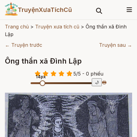
TruyệnXưaTíchCũ
Trang chủ
>
Truyện xưa tích cũ
>
Ông thần xã Đình
Lập
← Truyện trước
Truyện sau →
Ông thần xã Đình Lập
5
/
5
- 0
phiếu
14px
🖶
🌙