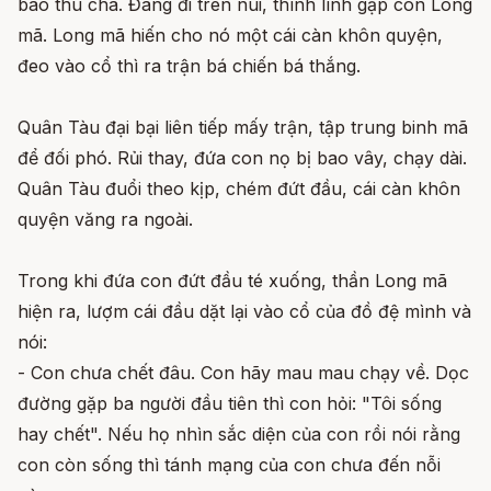
báo thù cha. Đang đi trên núi, thình lình gặp con Long
mã. Long mã hiến cho nó một cái càn khôn quyện,
đeo vào cổ thì ra trận bá chiến bá thắng.
Quân Tàu đại bại liên tiếp mấy trận, tập trung binh mã
để đối phó. Rủi thay, đứa con nọ bị bao vây, chạy dài.
Quân Tàu đuổi theo kịp, chém đứt đầu, cái càn khôn
quyện văng ra ngoài.
Trong khi đứa con đứt đầu té xuống, thần Long mã
hiện ra, lượm cái đầu dặt lại vào cổ của đồ đệ mình và
nói:
- Con chưa chết đâu. Con hãy mau mau chạy về. Dọc
đường gặp ba người đầu tiên thì con hỏi: "Tôi sống
hay chết". Nếu họ nhìn sắc diện của con rồi nói rằng
con còn sống thì tánh mạng của con chưa đến nỗi