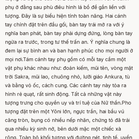
phụ ở đằng sau phù điêu hình lá bồ đề gắn liền với
tượng. Đây là sự biểu hiện tính toàn năng. Hai cánh
tay chính đặt trên đầu gối, bàn tay trái mở ra với ý
nghĩa ban phát, bàn tay phải dựng đứng, lòng bàn tay
ngửa ra trước, trong tư thế trấn an. Ý nghĩa chung là
đem lại sự bình an và ban hạnh phúc cho mọi người ở
mọi nơi.Tám cánh tay phụ gồm có mỗi tay cầm một
vật phụ khác nhau như: đoản kiếm, mũi tên, vòng mặt
trời Sakra, mũi lao, chuông nhỏ, lưỡi giáo Ankura, tù
và bằng vỏ ốc, cách cung. Các cánh tay này tỏa ra
hình rẻ quạt, rất sinh động. Tất cả những vật này
tượng trưng cho quyền uy và trí tuệ của Nữ thần.Pho
tượng đặt trên một Yôni lớn, ngực trần, hai bầu vú
căng tròn, bụng có nhiều nếp nhăn, chứng tỏ đã trải
qua nhiều kỳ sinh nở, bên dưới mặc một chiếc xà
rông. Toàn bộ khối tượng với đường nét, tinh tế, uyển