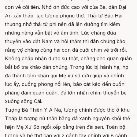
con về cõi tiên. Nhớ ơn đức cao vời của Bà, dân Đại
An xây tháp, tạc tượng phụng thờ. Thái tử Bắc Hải
thương nhớ thái tử phi nên đã lên đường tìm kiếm
nhưng nàng vẫn bặt vô âm tính. Lúc chàng đưa
thuyền vào đất Nam và hỏi thăm thì dân chúng bảo
rằng vợ chàng cùng hai con đã cưỡi chim về trời rồi.
Không chấp nhận được sự thật, chàng cho quan quân
bắt bớ tra khảo dân chúng. Trong lúc bị hành hạ, họ
đã thành tâm khấn gọi Mẹ xứ sở cứu giúp và chính
lúc ấy, cuồng phong nổi lên, bão cát kéo đến cuốn
phăng đám quan quân, đá lớn nhấn chìm thuyền bè
xuống sông Cái.
Tượng Bà Thiên Y A Na, tượng chính được thờ ở khu
Tháp là tượng nữ thần bằng đá xanh nguyên khối thể
hiện Mẹ Xứ Sở ngồi xếp bằng trên đài sen. Toàn bộ
tượng và bệ thờ cao với 2 cánh tay chính với 8 cánh