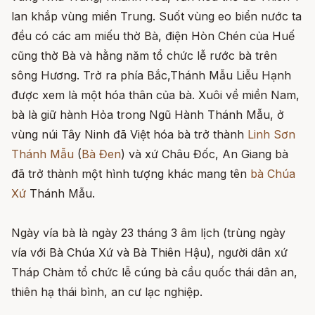
lan khắp vùng miền Trung. Suốt vùng eo biển nước ta
đều có các am miếu thờ Bà, điện Hòn Chén của Huế
cũng thờ Bà và hằng năm tổ chức lễ rước bà trên
sông Hương. Trở ra phía Bắc,Thánh Mẫu Liễu Hạnh
được xem là một hóa thân của bà. Xuôi về miền Nam,
bà là giữ hành Hỏa trong Ngũ Hành Thánh Mẫu, ở
vùng núi Tây Ninh đã Việt hóa bà trở thành
Linh Sơn
Thánh Mẫu
(
Bà Đen
) và xứ Châu Đốc, An Giang bà
đã trở thành một hình tượng khác mang tên
bà Chúa
Xứ
Thánh Mẫu.
Ngày vía bà là ngày 23 tháng 3 âm lịch (trùng ngày
vía với Bà Chúa Xứ và Bà Thiên Hậu), người dân xứ
Tháp Chàm tổ chức lễ cúng bà cầu quốc thái dân an,
thiên hạ thái bình, an cư lạc nghiệp.