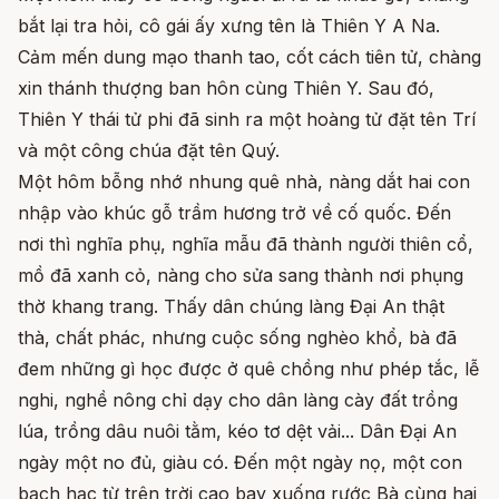
bắt lại tra hỏi, cô gái ấy xưng tên là Thiên Y A Na.
Cảm mến dung mạo thanh tao, cốt cách tiên tử, chàng
xin thánh thượng ban hôn cùng Thiên Y. Sau đó,
Thiên Y thái tử phi đã sinh ra một hoàng tử đặt tên Trí
và một công chúa đặt tên Quý.
Một hôm bỗng nhớ nhung quê nhà, nàng dắt hai con
nhập vào khúc gỗ trầm hương trở về cố quốc. Đến
nơi thì nghĩa phụ, nghĩa mẫu đã thành người thiên cổ,
mồ đã xanh cỏ, nàng cho sửa sang thành nơi phụng
thờ khang trang. Thấy dân chúng làng Đại An thật
thà, chất phác, nhưng cuộc sống nghèo khổ, bà đã
đem những gì học được ở quê chồng như phép tắc, lễ
nghi, nghề nông chỉ dạy cho dân làng cày đất trồng
lúa, trồng dâu nuôi tằm, kéo tơ dệt vải... Dân Đại An
ngày một no đủ, giàu có. Đến một ngày nọ, một con
bạch hạc từ trên trời cao bay xuống rước Bà cùng hai