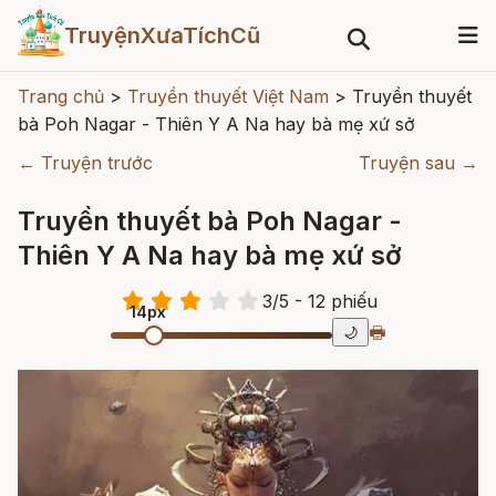
TruyệnXưaTíchCũ
Trang chủ
>
Truyền thuyết Việt Nam
>
Truyền thuyết
bà Poh Nagar - Thiên Y A Na hay bà mẹ xứ sở
← Truyện trước
Truyện sau →
Truyền thuyết bà Poh Nagar -
Thiên Y A Na hay bà mẹ xứ sở
3
/
5
- 12
phiếu
14px
🖶
🌙