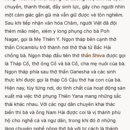
chuyển, thanh thoát, đầy sinh lực, gây cho người nhìn
một cảm giác gần gũi mà vẫn giữ được vẻ tôn nghiêm.
Sau khi tiếp nhận văn hóa Chăm, người Việt đã đội
thêm mão miện, xiêm y long phụng cho bà Poh
Nagar, gọi là Mẹ Thiên Y. Ngọn tháp bên cạnh thờ
thần Cricamblu trở thành nơi thờ thái tử Bắc Hải
chồng bà. Ngọn tháp đầu tiên thờ
thần Shiva
được gọi
là Tháp Cố, thờ ông Cố và bà Cố, cha mẹ nuôi của bà.
Ngọn tháp phía sau thờ thần Ganesha và các sinh
thực khí được gọi là tháp Cô Cậu thờ hai con của bà.
Hiện nay, tùy từng nơi, do tính chất của hoạt động sản
xuất mà việc thờ phụng Thiên Yana mang những sắc
thái khác nhau. Với các ngư dân chuyên khai thác
biển thì bà và ông Nam Hải được coi là vị thánh phù
hộ cho nghề cá và ngư dân, trong khi đó ở những
làng chuyên nghề nông thờ bà với tư cách là thánh