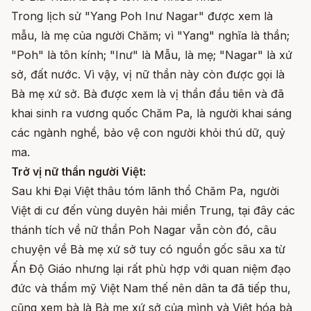
Trong lịch sử "Yang Poh Inư Nagar" được xem là
mẫu, là mẹ của người Chăm; vì "Yang" nghĩa là thần;
"Poh" là tôn kính; "Inư" là Mẫu, là mẹ; "Nagar" là xứ
sở, đất nước. Vì vậy, vị nữ thần này còn được gọi là
Bà mẹ xứ sở. Bà được xem là vị thần đầu tiên và đã
khai sinh ra vương quốc Chăm Pa, là người khai sáng
các ngành nghề, bảo vệ con người khỏi thú dữ, quỷ
ma.
Trở vị nữ thần người Việt:
Sau khi Đại Việt thâu tóm lãnh thổ Chăm Pa, người
Việt di cư đến vùng duyên hải miền Trung, tại đây các
thánh tích về nữ thần Poh Nagar vẫn còn đó, câu
chuyện về Bà mẹ xứ sở tuy có nguồn gốc sâu xa từ
Ấn Độ Giáo nhưng lại rất phù hợp với quan niệm đạo
đức và thẩm mỹ Việt Nam thế nên dân ta đã tiếp thu,
cũng xem bà là Bà mẹ xứ sở của mình và Việt hóa bà