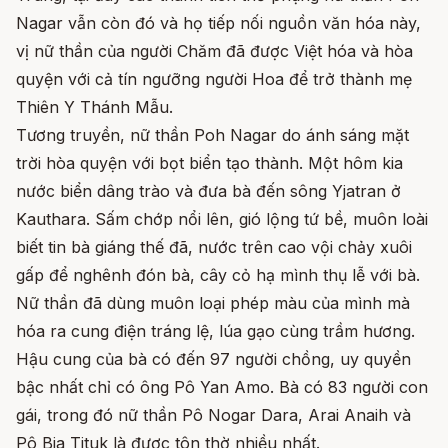
Nagar vẫn còn đó và họ tiếp nối nguồn văn hóa này,
vị nữ thần của người Chăm đã được Việt hóa và hòa
quyện với cả tín ngưỡng người Hoa để trở thành mẹ
Thiên Y Thánh Mẫu.
Tương truyền, nữ thần Poh Nagar do ánh sáng mặt
trời hòa quyện với bọt biển tạo thành. Một hôm kia
nước biển dâng trào và đưa bà đến sông Yjatran ở
Kauthara. Sấm chớp nổi lên, gió lộng tứ bề, muôn loài
biết tin bà giáng thế đã, nước trên cao vội chảy xuôi
gấp để nghênh đón bà, cây cỏ hạ mình thụ lễ với bà.
Nữ thần đã dùng muôn loại phép màu của mình mà
hóa ra cung điện tráng lệ, lúa gạo cùng trầm hương.
Hậu cung của bà có đến 97 người chồng, uy quyền
bậc nhất chỉ có ông Pô Yan Amo. Bà có 83 người con
gái, trong đó nữ thần Pô Nogar Dara, Arai Anaih và
Pô Bia Tituk là được tôn thờ nhiều nhất.