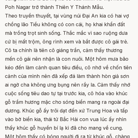
Poh Nagar trở thành Thiên Y Thánh Mẫu.
Theo truyền thuyết, tại vùng núi Đại An kia có hai vợ
chồng lão Tiều không có con cái, họ khai khẩn đất
mà trồng trọt sinh sống. Thắc mắc vì sao ruộng dưa
cứ bị mất trộm, ông rình xem và bắt được cô gái trẻ.
Cô ta chính là tiên cô giáng trần, cảm thấy thương
mến cô gái nên nhận là con nuôi. Một hôm mưa bão
kéo đến làm cảnh quan tiêu điều, cô nhớ về chốn tiên
cảnh của mình nên đã xếp đá làm thành hòn giả sơn
ai ngờ cha không ưng bụng nên rầy la. Cảm thấy nhớ
cuộc sống tiêu dao tự tại trước kia, cô hóa vào khúc
gỗ trầm hương mặc cho sóng biển mang ra ngoài đại
dương. Khúc gỗ ấy trôi dạt đến xứ Trung Hoa và tấp
vào bờ biển kia, thái tử Bắc Hải con vua lúc ấy nhìn
thấy khúc gỗ huyền bí lạ kì đã cho mang về cung.
Một hôm thấy có bóng người đi ra từ khúc gỗ, chàng