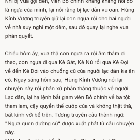
Khi bị vua gọi đến, viên Bồ chính khăng khăng nói đó
là ngựa của mình, lại nói rằng bị lạc dân vu oan. Hùng
Kính Vương truyền giữ lại con ngựa rồi cho hai người
về nhà suy nghĩ một đêm, sau đó quay lại nghe vua
phán quyết.
Chiều hôm ấy, vua thả con ngựa ra rồi âm thầm đi
theo, con ngựa đi qua Kẻ Gát, Kẻ Nú rồi qua Kẻ Đọi
về đến Kẻ Đơi vào chuồng cũ của người lạc dân kia ăn
cỏ. Ngay sáng hôm sau, Hùng Kính Vương nói lại
chuyện này rồi phán xử phần thắng thuộc về người
Lạc dân, lại hạ lệnh bắt giam viên Bồ chính về ba tội:
tham lam, cậy quyền thế cướp của và không thật thà,
bất kính với bề trên. Tương truyền câu thành ngữ:
"Ngựa quen đường cũ" được xuất phát từ câu chuyện
này.