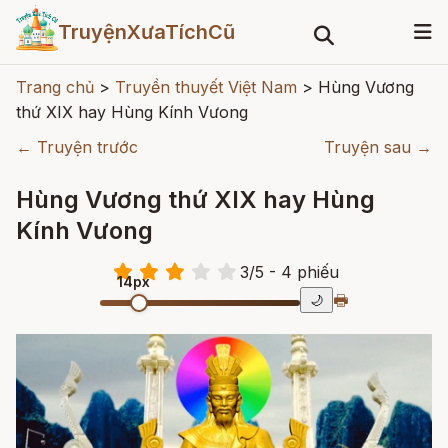
TruyệnXưaTíchCũ
Trang chủ
>
Truyền thuyết Việt Nam
>
Hùng Vương
thứ XIX hay Hùng Kính Vưong
← Truyện trước
Truyện sau →
Hùng Vương thứ XIX hay Hùng
Kính Vưong
3
/
5
- 4
phiếu
14px
🖶
🌙