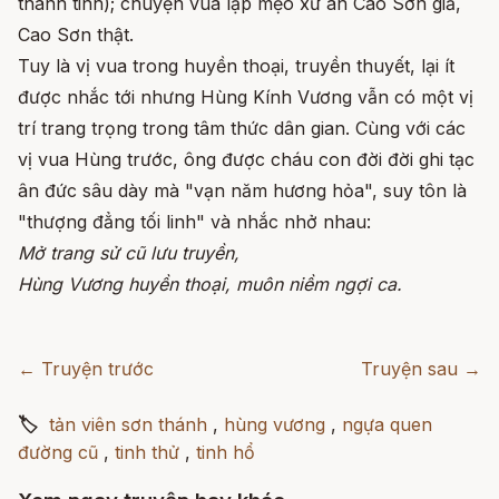
thành tinh); chuyện vua lập mẹo xử án Cao Sơn giả,
Cao Sơn thật.
Tuy là vị vua trong huyền thoại, truyền thuyết, lại ít
được nhắc tới nhưng Hùng Kính Vương vẫn có một vị
trí trang trọng trong tâm thức dân gian. Cùng với các
vị vua Hùng trước, ông được cháu con đời đời ghi tạc
ân đức sâu dày mà "vạn năm hương hỏa", suy tôn là
"thượng đẳng tối linh" và nhắc nhở nhau:
Mở trang sử cũ lưu truyền,
Hùng Vương huyền thoại, muôn niềm ngợi ca.
← Truyện trước
Truyện sau →
🏷
tản viên sơn thánh
,
hùng vương
,
ngựa quen
đường cũ
,
tinh thử
,
tinh hổ