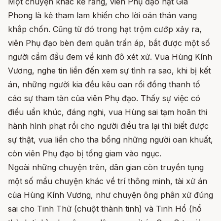
Một chuyện khác kể rằng, viên Phụ đạo hạt Gia
Phong là kẻ tham lam khiến cho lời oán thán vang
khắp chốn. Cũng từ đó trong hạt trộm cướp xảy ra,
viên Phụ đạo bèn đem quân trấn áp, bắt được một số
người cầm đầu đem về kinh đô xét xử. Vua Hùng Kính
Vương, nghe tin liền đến xem sự tình ra sao, khi bị kết
án, những người kia đều kêu oan rồi đồng thanh tố
cáo sự tham tàn của viên Phụ đạo. Thấy sự việc có
điều uẩn khúc, đáng nghi, vua Hùng sai tạm hoãn thi
hành hình phạt rồi cho người điều tra lại thì biết được
sự thật, vua liền cho tha bổng những người oan khuất,
còn viên Phụ đạo bị tống giam vào ngục.
Ngoài những chuyện trên, dân gian còn truyền tụng
một số mẩu chuyện khác về trí thông minh, tài xử án
của Hùng Kính Vương, như chuyện ông phân xử đúng
sai cho Tinh Thử (chuột thành tinh) và Tinh Hổ (hổ