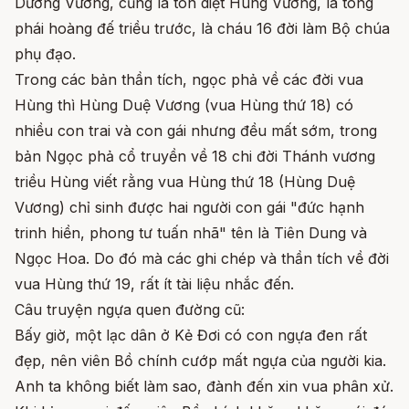
Dương Vương, cũng là tôn diệt Hùng Vương, là tông
phái hoàng đế triều trước, là cháu 16 đời làm Bộ chúa
phụ đạo.
Trong các bản thần tích, ngọc phả về các đời vua
Hùng thì Hùng Duệ Vương (vua Hùng thứ 18) có
nhiều con trai và con gái nhưng đều mất sớm, trong
bản Ngọc phả cổ truyền về 18 chi đời Thánh vương
triều Hùng viết rằng vua Hùng thứ 18 (Hùng Duệ
Vương) chỉ sinh được hai người con gái "đức hạnh
trinh hiền, phong tư tuấn nhã" tên là Tiên Dung và
Ngọc Hoa. Do đó mà các ghi chép và thần tích về đời
vua Hùng thứ 19, rất ít tài liệu nhắc đến.
Câu truyện ngựa quen đường cũ:
Bấy giờ, một lạc dân ở Kẻ Đơi có con ngựa đen rất
đẹp, nên viên Bồ chính cướp mất ngựa của người kia.
Anh ta không biết làm sao, đành đến xin vua phân xử.