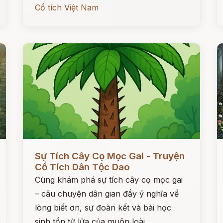
Cổ tích Việt Nam
Đọc ngay
Đ
Sự Tích Cây Cọ Mọc Gai - Truyện
Cổ Tích Dân Tộc Dao
Cùng khám phá sự tích cây cọ mọc gai
– câu chuyện dân gian đầy ý nghĩa về
lòng biết ơn, sự đoàn kết và bài học
sinh tồn từ lửa của muôn loài.