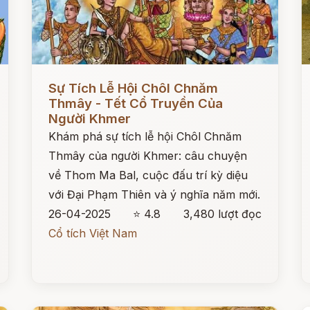
Đọc ngay
Đ
Sự Tích Lễ Hội Chôl Chnăm
Thmây - Tết Cổ Truyền Của
Người Khmer
Khám phá sự tích lễ hội Chôl Chnăm
Thmây của người Khmer: câu chuyện
về Thom Ma Bal, cuộc đấu trí kỳ diệu
với Đại Phạm Thiên và ý nghĩa năm mới.
26-04-2025
⭐ 4.8
3,480 lượt đọc
Cổ tích Việt Nam