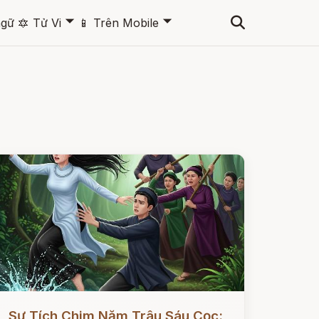
🞃
🞃
ngữ
🔯
Tử Vi
📱
Trên Mobile
ọc ngay
Sự Tích Chim Năm Trâu Sáu Cọc: