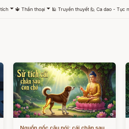
🞃
🞃
tích
🔱
Thần thoại
🕌
Truyền thuyết
🙋
Ca dao - Tục 
Đọc ngay
Đ
Nguồn gốc câu nói: cái chân sau