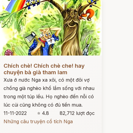
ọc ngay
Chích chè! Chích chè che! hay
chuyện bà già tham lam
Xưa ở nước Nga xa xôi, có một đôi vợ
chồng già nghèo khổ lắm sống với nhau
trong một túp lều. Họ nghèo đến nỗi có
lúc củi cũng không có đủ tiền mua.
11-11-2022
⭐ 4.8
82,712 lượt đọc
Những câu truyện cổ tích Nga