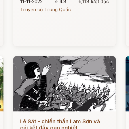
11-11-2022
⭐ 4.8
6,118 lượt đọc
Truyện cổ Trung Quốc
Đọc ngay
Đ
Lê Sát - chiến thần Lam Sơn và
cái kết đầy oan nghiệt