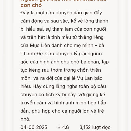
con chó
Đây là một câu chuyện dân gian đầy
cảm động và sâu sắc, kể về lòng thành
bị hiểu sai, sự tham lam của con người
và trên hết là tình mẫu tử thiêng liêng
của Mục Liên dành cho mẹ mình – bà
Thanh Đề. Câu chuyện lý giải nguồn
gốc của hình ảnh chú chó ba chân, tập
tục kiêng rau thơm trong chốn thiền
môn, và ra đời của đại lễ Vu Lan báo
hiếu. Hãy cùng lắng nghe toàn bộ câu
chuyện cổ tích kỳ bí này, với giọng kể
truyền cảm và hình ảnh minh họa hấp
dẫn, phù hợp cho cả người lớn và trẻ
nhỏ.
04-06-2025
⭐ 4.8
3,152 lượt đọc