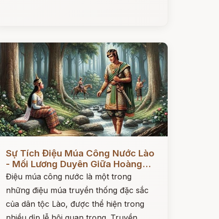
ọc ngay
Sự Tích Điệu Múa Công Nước Lào
- Mối Lương Duyên Giữa Hoàng...
Điệu múa công nước là một trong
những điệu múa truyền thống đặc sắc
của dân tộc Lào, được thể hiện trong
nhiều dịp lễ hội quan trọng. Truyền