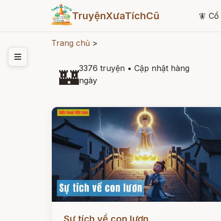
TruyệnXưaTíchCũ
🧚
Cổ 
Trang chủ
>
3376 truyện
•
Cập nhật hàng
🏰
ngày
Đọc ngay
Sự tích về con lươn