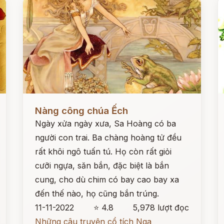
Đọc ngay
Đ
Nàng công chúa Ếch
Ngày xửa ngày xưa, Sa Hoàng có ba
người con trai. Ba chàng hoàng tử đều
rất khôi ngô tuấn tú. Họ còn rất giỏi
cưỡi ngựa, săn bắn, đặc biệt là bắn
cung, cho dù chim có bay cao bay xa
đến thế nào, họ cũng bắn trúng.
11-11-2022
⭐ 4.8
5,978 lượt đọc
Những câu truyện cổ tích Nga