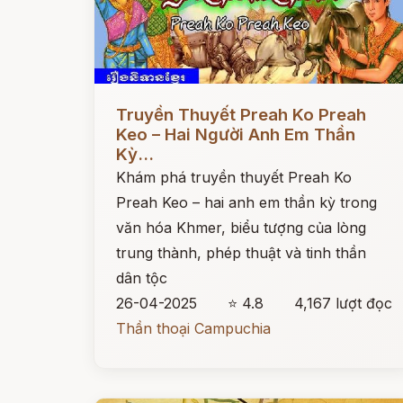
Đọc ngay
Truyền Thuyết Preah Ko Preah
Keo – Hai Người Anh Em Thần
Kỳ...
Khám phá truyền thuyết Preah Ko
Preah Keo – hai anh em thần kỳ trong
văn hóa Khmer, biểu tượng của lòng
trung thành, phép thuật và tinh thần
dân tộc
26-04-2025
⭐ 4.8
4,167 lượt đọc
Thần thoại Campuchia