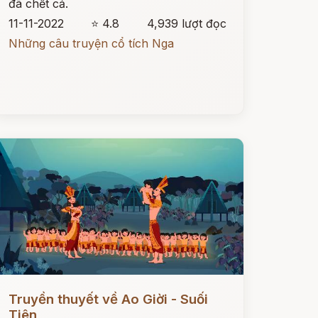
đã chết cả.
11-11-2022
⭐ 4.8
4,939 lượt đọc
Những câu truyện cổ tích Nga
ọc ngay
Truyền thuyết về Ao Giời - Suối
Tiên