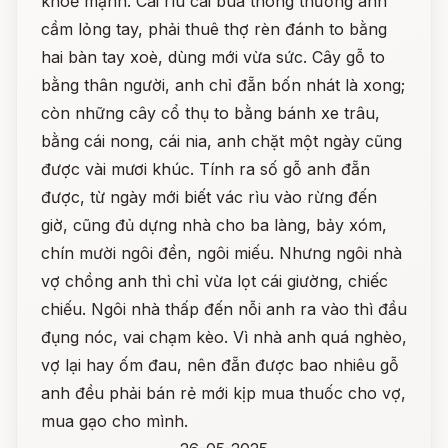
khoẻ mạnh. Cái rìu cái búa thông thường anh
cầm lỏng tay, phải thuê thợ rèn đánh to bằng
hai bàn tay xoè, dùng mới vừa sức. Cây gỗ to
bằng thân người, anh chỉ đẵn bốn nhát là xong;
còn những cây cổ thụ to bằng bánh xe trâu,
bằng cái nong, cái nia, anh chặt một ngày cũng
được vài mươi khúc. Tính ra số gỗ anh đẵn
được, từ ngày mới biết vác rìu vào rừng đến
giờ, cũng đủ dựng nhà cho ba làng, bảy xóm,
chín mười ngôi đền, ngôi miếu. Nhưng ngôi nhà
vợ chồng anh thì chỉ vừa lọt cái giường, chiếc
chiếu. Ngôi nhà thấp đến nỗi anh ra vào thì đầu
đụng nóc, vai chạm kèo. Vì nhà anh quá nghèo,
vợ lại hay ốm đau, nên đẵn được bao nhiêu gỗ
anh đều phải bán rẻ mới kịp mua thuốc cho vợ,
mua gạo cho mình.