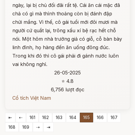
ngày, lại bị chủ đối đãi rất tệ. Cái ăn cái mặc đã
chả có gì mà thỉnh thoảng còn bị đánh đập
chửi mắng. Vì thế, cô gái tuổi mới đôi mươi mà
người cứ quắt lại, trông xấu xí bệ rạc hết chỗ
nói. Một hôm nhà trưởng giả có giỗ, cỗ bàn bày
linh đình, họ hàng đến ăn uống đông đúc.
Trong khi đó thì cô gái phải đi gánh nước luôn
vai không nghỉ.
26-05-2025
⭐ 4.8
6,756 lượt đọc
Cổ tích Việt Nam
⇤
⇠
161
162
163
164
165
166
167
168
169
⇢
⇥