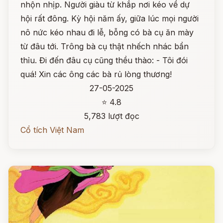
nhộn nhịp. Người giàu từ khắp nơi kéo về dự
hội rất đông. Kỳ hội năm ấy, giữa lúc mọi người
nô nức kéo nhau đi lễ, bỗng có bà cụ ăn mày
từ đâu tới. Trông bà cụ thật nhếch nhác bẩn
thỉu. Đi đến đâu cụ cũng thều thào: - Tôi đói
quá! Xin các ông các bà rủ lòng thương!
27-05-2025
⭐ 4.8
5,783 lượt đọc
Cổ tích Việt Nam