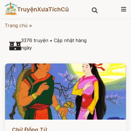
TruyệnXưaTíchCũ
Trang chủ
>
3376 truyện
•
Cập nhật hàng
🏰
ngày
Đọc ngay
Chử Đồng Tử