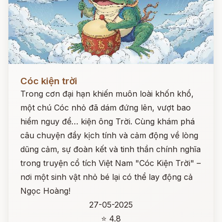
Đọc ngay
Cóc kiện trời
Trong cơn đại hạn khiến muôn loài khốn khổ,
một chú Cóc nhỏ đã dám đứng lên, vượt bao
hiểm nguy để… kiện ông Trời. Cùng khám phá
câu chuyện đầy kịch tính và cảm động về lòng
dũng cảm, sự đoàn kết và tinh thần chính nghĩa
trong truyện cổ tích Việt Nam "Cóc Kiện Trời" –
nơi một sinh vật nhỏ bé lại có thể lay động cả
Ngọc Hoàng!
27-05-2025
⭐ 4.8