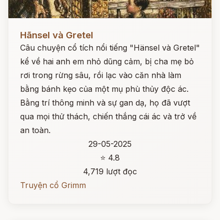
Đọc ngay
Hãnsel và Gretel
Câu chuyện cổ tích nổi tiếng "Hänsel và Gretel"
kể về hai anh em nhỏ dũng cảm, bị cha mẹ bỏ
rơi trong rừng sâu, rồi lạc vào căn nhà làm
bằng bánh kẹo của một mụ phù thủy độc ác.
Bằng trí thông minh và sự gan dạ, họ đã vượt
qua mọi thử thách, chiến thắng cái ác và trở về
an toàn.
29-05-2025
⭐ 4.8
4,719 lượt đọc
Truyện cổ Grimm