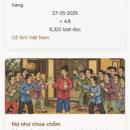
hang.
27-05-2025
⭐ 4.8
6,323 lượt đọc
Cổ tích Việt Nam
Đọc ngay
Nợ như chúa chổm