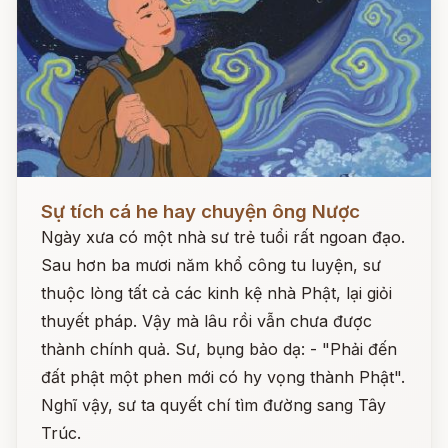
Đọc ngay
Sự tích cá he hay chuyện ông Nược
Ngày xưa có một nhà sư trẻ tuổi rất ngoan đạo.
Sau hơn ba mươi năm khổ công tu luyện, sư
thuộc lòng tất cả các kinh kệ nhà Phật, lại giỏi
thuyết pháp. Vậy mà lâu rồi vẫn chưa được
thành chính quả. Sư, bụng bảo dạ: - "Phải đến
đất phật một phen mới có hy vọng thành Phật".
Nghĩ vậy, sư ta quyết chí tìm đường sang Tây
Trúc.