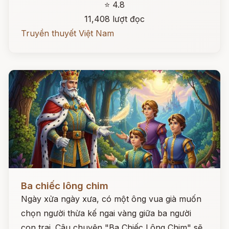
⭐ 4.8
11,408 lượt đọc
Truyền thuyết Việt Nam
Đọc ngay
Ba chiếc lông chim
Ngày xửa ngày xưa, có một ông vua già muốn
chọn người thừa kế ngai vàng giữa ba người
con trai. Câu chuyện "Ba Chiếc Lông Chim" sẽ