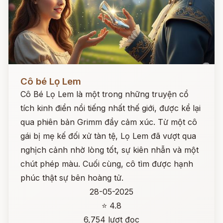
Đọc ngay
Cô bé Lọ Lem
Cô Bé Lọ Lem là một trong những truyện cổ
tích kinh điển nổi tiếng nhất thế giới, được kể lại
qua phiên bản Grimm đầy cảm xúc. Từ một cô
gái bị mẹ kế đối xử tàn tệ, Lọ Lem đã vượt qua
nghịch cảnh nhờ lòng tốt, sự kiên nhẫn và một
chút phép màu. Cuối cùng, cô tìm được hạnh
phúc thật sự bên hoàng tử.
28-05-2025
⭐ 4.8
6,754 lượt đọc